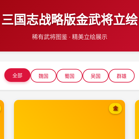
三国志战略版金武将立绘
稀有武将图鉴 · 精美立绘展示
全部
魏国
蜀国
吴国
群雄