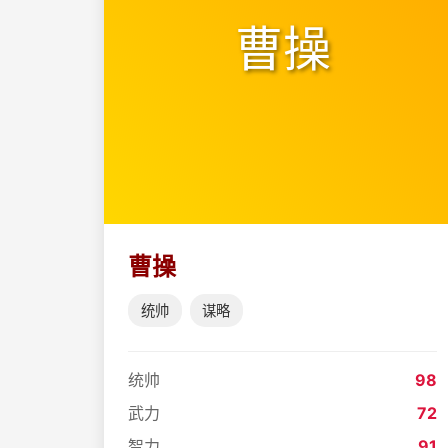
曹操
曹操
统帅
谋略
统帅
98
武力
72
智力
91