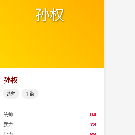
孙权
孙权
统帅
平衡
统帅
94
武力
78
智力
89