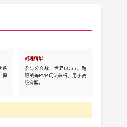
战魂精华
就系
参与公会战、世界BOSS、跨
。提
服战等PVP玩法获得。用于高
级觉醒。