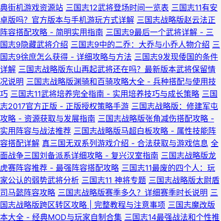
典街机游戏资源站
三国志12武将登场时间一览表
三国志11有安
卓版吗？官方版本与手机游玩方式详解
三国志战略版赵云法正
阵容搭配攻略 - 简明实用指南
三国志9最后一个武将详解 - 三
国志9隐藏武将介绍
三国志9中的二乔：大乔与小乔人物介绍
三
国志9徐庶怎么获得 - 详细攻略与方法
三国志9发现倭国的条件
详解
三国志战略版东山再起武将还在吗？最新版本武将保留情
况说明
三国志战略版渊骑和百骑攻略大全 - 兵种搭配与使用技
巧
三国志11武将培养完全指南 - 实用培养技巧与成长策略
三国
志2017官方正版 - 正版授权策略手游
三国志战略版：修建军屯
攻略 - 资源获取与发展指南
三国志战略版张角减伤搭配攻略 -
实用阵容与战法推荐
三国志战略版马超白板攻略 - 属性技能阵
容搭配详解
真三国无双系列游戏介绍 - 合法获取与游戏信息
全
面战争三国刘备派系详细攻略 - 复兴汉室指南
三国志战略版龙
虎赛阵容推荐 - 最强阵容搭配攻略
三国志11最废的四个人：玩
家公认的弱势武将分析
三国志11 神将专题
三国志战略版太尉盾
司马懿阵容攻略
三国志战略版赛季多久？详细赛季时长说明
三
国志战略版跨区转区攻略 | 完整教程与注意事项
三国志魔改版
本大全 - 经典MOD与玩家自制合集
三国志14最强战法和个性推