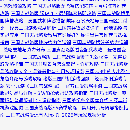
- 游戏资源攻略
三国志战略版龙虎赛搭配阵容 - 最强阵容推荐
攻略
三国志战略版 猛虎连 - 最强阵容搭配攻略
三国志战略版吴
国阵营攻略 - 吴国武将阵容搭配详解
吞食天地与三国志区别对
比 - 经典三国游戏深度解析
三国志兵锋战法详解 - 经典策略与
实战应用
三国志战略版贸易官谁最好？最佳贸易官推荐与选择
指南
三国志战略版地块势力值详解
三国志战略版潼关势力详解
- 战略要地与势力分布
三国志战略版碰瓷配兵攻略 - 最强碰瓷
阵容推荐 | 三国志战略版
三国志战略版贤主怎么获得 - 完整获
取攻略指南
三国志11铜雀台怎么获得 - 详细攻略
三国志战略版
兵锋攻略大全 - 兵锋获取与使用技巧指南
三国志9中的大小乔：
角色介绍与游戏攻略
老版三国单机游戏回顾 - 经典怀旧游戏专
题
安卓九游《三国志战略版》- 官方正版策略手游
三国志战略
版战法品质详解 - S/A/B/C级战法攻略指南
三国志战略版：典
藏版与普通版对比 - 玩家指南
三国战纪各个版本介绍 - 经典街
机游戏回顾
三国志战略版S5赛季攻略 - 实用开荒与阵容搭配指
南
三国志战略版还有人玩吗？2025年玩家现状分析