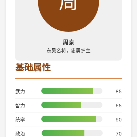
周
周泰
东吴名将，忠勇护主
基础属性
武力
85
智力
65
统率
90
政治
70