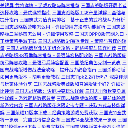
关银屏 武将详情 - 游戏攻略与阵容推荐
三国志战略版开局老者
选择攻略 - 最优选择指南
三国志战略版工坊产量详解 - 基础与
提升指南
三国志武力值真实排名 - 基于正史的武将战斗力分析
三国志战略版营帐怎么用 - 详细使用方法与功能解析
三国志战
略版三军秘策怎么用 - 详细使用攻略
三国志OPPO版官网入口 -
正版策略手游下载
三国志战略版S4赛季专题 - 策略与智谋的较
量
三国志战略版张角法正组合攻略 - 武将搭配与阵容推荐
三国
志战略版S8赛季阵容推荐 - 最强阵容搭配攻略
三国志战略版庞
统弓阵容攻略 - 最强弓兵阵容配置
三国战纪角色克制一览表
三
国志战略版增伤战法全攻略 - 提升战力必备指南
三国杀移动版
如何更新版本 - 简明更新教程
三国志11pk2.2好玩吗？深度评测
与玩家体验分享
三国志战略版典藏版和普通版哪个好？详细对
比评测
三国志战略版：灾厄冲突玩法详解
三国志11蒋钦变身属
性详解 - 游戏武将数据参考
三国志战略版体验服 - 提前体验最
新游戏内容
三国志战略版花席限定卡专题 - 获取方式与技能详
解
三国荣耀1.1版本下载 - 经典策略游戏免费获取
三国志11全武
将一览表 - 完整武将信息查询
三国志14全战法效果一览表
三国
志11惊鸿mod下载 - 免费完整版
三国志战略版第七级石头详解