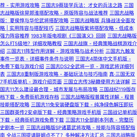
荐 - 实用游戏攻略
三国志9蔡琰学兵法：才女的兵法之路
三国
志战略版徐晃郭淮搭配攻略 - 原版阵容与战法推荐
三国志战略
版：夏侯惇与华佗武将搭配攻略
三国志战略版 兵锋战法全面攻
略 | 实用阵容与搭配技巧
三国志战略版紫将搭配攻略 - 低成本
强力阵容推荐
1983年版电视剧《三国演义》回顾
三国志战略版
怎么打5级地？详细攻略教程
三国志战旗 - 经典策略战棋游戏介
绍
三国志11阵型作用详解 - 游戏攻略与战术分析
三国志九触发
事件一览表 - 详细事件条件与说明
三国志4简体中文手机版 -
免费下载与游戏介绍
三国志DS2全武将一览 - 游戏武将详细列
表
三国志8重制版游戏攻略 - 基础玩法与技巧指南
真·三国无双
7手机版单机 - 游戏介绍页面
三国立志传3秘籍使用方法详解
三
国志11怎么建设最合理 - 城市发展与布局攻略
三国战纪119版存
档下载 - 免费街机游戏存档
三国志战略版程普属性详解 - 程普
技能搭配攻略
三国志11免安装硬盘版下载 - 纯净绿色解压即玩
三国群英传2安卓版下载 - 经典策略游戏手机版
三国战记单机版
下载 - 经典街机游戏免费下载
三国志11全部剧本列表 - 完整历
史剧本一览
三国志战略版SP诸葛武将攻略 - 技能与阵容搭配指
南
全战三国提请联姻点不了？多种解决方法汇总
三国志战略版