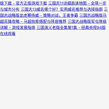
版下载 - 官方正版游戏下载
三国志11详细高清地图 - 全境一览
与城市分布
三国志13威名哪个好？实用威名推荐与选择指南
三
国志战略版龙虎赛扬威 - 策略对战，王者争霸
三国志战略版马
超兵锋攻略 - 马超技能搭配与阵容推荐
三国志战略版军屯等级
详解 - 游戏发展指南
三国演义老版全集第1集 - 经典央视94版
在线观看