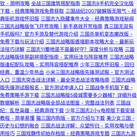
钦 - 简明攻略
全战三国建筑搭配指南
三国志8手机完全汉化版
下载 - 经典策略游戏免费获取
三国战纪2007破解版无限气 - 经
典街机游戏怀旧版
三国志九隐藏事件大全 - 经典策略游戏秘闻
三国志战略版张飞开荒攻略 | 新手高效开荒指南
真三国无双有
手机版吗？官方手游及替代游戏介绍
三国杀单机变态魔改版 -
免费下载与玩法介绍
三国志战略版盾墙剧本攻略大全 - 最新玩
法技巧详解
三国志11蜀地是不是最好守？深度分析与攻略
三国
志战略版徐晃副将搭配指南 - 实用玩法与阵容推荐
三国志战略
版逢纪配队攻略 - 实用阵容搭配推荐
少年三国志怀旧服 - 回归
经典，重温少年热血
小米三国志战略版先锋测试服 - 官方测试
入口
三国志突击战法详解 - 最全突击战法攻略指南
三国志战略
版先锋测试服报名 - 官方测试申请入口
三国战争手机版下载 -
免费策略手游下载
三国志战略版5级城需要多少器械？详细升级
数据解析
三国志战略版全部战法图鉴 - 完整战法列表
三国战
纪：乱世枭雄 - 经典游戏下载
少年三国志2小y电视版下载安装
教程 - 简单易懂
猫三国内购版 - 官方介绍与下载
美少女三国 -
历史与幻想的融合
三国志战法详解：众望所归 - 实用攻略与使
用技巧
三国戏魏传初始存档版 - 经典策略游戏专题
三国志九游