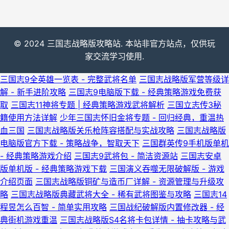
© 2024 三国志战略版攻略站. 本站非官方站点，仅供玩
家交流学习使用.
三国志9全英雄一览表 - 完整武将名单
三国志战略版军营等级详
解 - 新手进阶攻略
三国志9电脑版下载 - 经典策略游戏免费获
取
三国志11神将专题 | 经典策略游戏武将解析
三国立志传3秘
籍使用方法详解
少年三国志怀旧金将专题 - 回归经典，重温热
血三国
三国志战略版关乐枪阵容搭配与实战攻略
三国志战略版
电脑版官方下载 - 策略战争，智取天下
三国群英传9手机版单机
- 经典策略游戏介绍
三国志9武将包 - 简洁资源站
三国志安卓
版单机版 - 经典策略游戏下载
三国演义吞噬无限破解版 - 游戏
介绍页面
三国志战略版铜矿与造币厂详解 - 资源管理与升级攻
略
三国志战略版典藏武将大全 - 稀有武将图鉴与攻略
三国志14
程昱怎么百智 - 简单实用攻略
三国战纪破解版内置修改器 - 经
典街机游戏重温
三国志战略版S4名将卡包详情 - 抽卡攻略与武