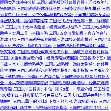
版同类游戏冲突分析
三国志战略版渊骑曹操详解 - 游戏攻略与
搭配思路
三国志战略版武峰阵张角 - 完整攻略与搭配推荐
三国
无双单机版下载 - 免费经典动作游戏PC版
三国志战略版龙争虎
斗配队攻略 - 最强阵容推荐
三国张飞战许褚是哪一集 - 详细解
析
三国志10十大神将盘点 - 经典游戏人物解析
三国志大战手游
助手 - 实用工具与基础攻略
三国志9高清重制版 - 官方信息与
游戏介绍
三国全面战争最肥的城 - 游戏经济城市推荐
三国志13
商人玩法攻略 - 简明实用指南
三国志战略版S1赛季关口详解 -
玩家攻略
三国志战略版成就卡包怎么抽 - 抽取方法与技巧详解
三国志8重制版游戏介绍 - 经典策略游戏回顾
三国名将令官方版
下载 - 官方正版策略手游
三国志战略版：满红太尉盾与麒麟弓
阵容详解
三国志战略版水断桥武将搭配与战术解析
三国战纪全
集下载电脑版 - 经典街机游戏合集
三国志战略版S3象兵攻略大
全 - 象兵获取培养阵容搭配
三国志战略版电脑版 - 经典策略游
戏专题
三国志11武将志：孔伷（孔公绪） - 专题介绍
三国战记
100版下载 - 经典街机游戏免费获取
三国志11三顾茅庐剧本全剧
情解析
三国志霸王的大陆2 下载 - 经典FC游戏免费获取
三国志
战略版虎臣骑甘宁 - 完整阵容攻略指南
三国志14武将介绍：蒋