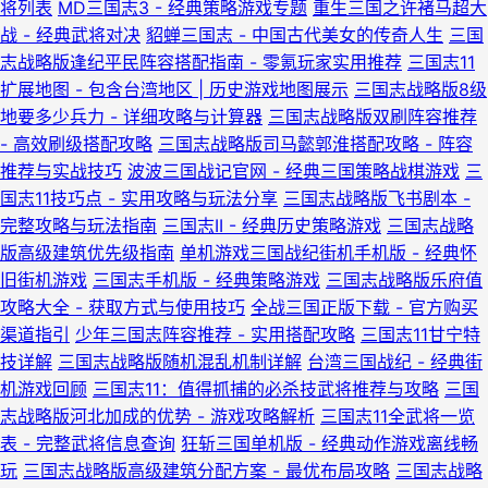
将列表
MD三国志3 - 经典策略游戏专题
重生三国之许褚马超大
战 - 经典武将对决
貂蝉三国志 - 中国古代美女的传奇人生
三国
志战略版逢纪平民阵容搭配指南 - 零氪玩家实用推荐
三国志11
扩展地图 - 包含台湾地区 | 历史游戏地图展示
三国志战略版8级
地要多少兵力 - 详细攻略与计算器
三国志战略版双刷阵容推荐
- 高效刷级搭配攻略
三国志战略版司马懿郭淮搭配攻略 - 阵容
推荐与实战技巧
波波三国战记官网 - 经典三国策略战棋游戏
三
国志11技巧点 - 实用攻略与玩法分享
三国志战略版飞书剧本 -
完整攻略与玩法指南
三国志II - 经典历史策略游戏
三国志战略
版高级建筑优先级指南
单机游戏三国战纪街机手机版 - 经典怀
旧街机游戏
三国志手机版 - 经典策略游戏
三国志战略版乐府值
攻略大全 - 获取方式与使用技巧
全战三国正版下载 - 官方购买
渠道指引
少年三国志阵容推荐 - 实用搭配攻略
三国志11甘宁特
技详解
三国志战略版随机混乱机制详解
台湾三国战纪 - 经典街
机游戏回顾
三国志11：值得抓捕的必杀技武将推荐与攻略
三国
志战略版河北加成的优势 - 游戏攻略解析
三国志11全武将一览
表 - 完整武将信息查询
狂斩三国单机版 - 经典动作游戏离线畅
玩
三国志战略版高级建筑分配方案 - 最优布局攻略
三国志战略