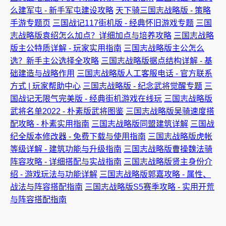
么建军屯 - 新手军屯建设攻略
天下骑三国志战略版 - 策略
手游专题页
三国战记117街机版 - 经典怀旧游戏专题
三国
志战略版袁绍怎么加点？详细加点与培养攻略
三国志战略
版主公特质详解 - 玩家实用指南
三国志战略版主公怎么
选？新手主公选择全攻略
三国志战略版据点结构详解 - 基
础建造与战略作用
三国志战略版人工客服电话 - 官方联系
方式 | 玩家帮助中心
三国志战略版 - 纪念武将觉醒专题
三
国战记无限气完美版 - 经典街机游戏在线玩
三国志战略版
武将名单2022 - 朴素版武将图鉴
三国志战略版吴骑速度搭
配攻略 - 朴素实用指南
三国志战略版同盟建筑详解
三国战
纪全版本修改器 - 免费下载与使用指南
三国志战略版虎帐
等级详解 - 建筑功能与升级指南
三国志战略版曹操魏法骑
阵容攻略 - 详细搭配与实战指南
三国志战略版贤主身份介
绍 - 游戏玩法与功能详解
三国志战略版郭嘉攻略 - 属性、
战法与阵容搭配指南
三国志战略版S5赛季攻略 - 实用开荒
与阵容搭配指南