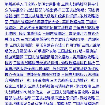
略版新手入门攻略 - 简明实用指南
三国志战略版马超带什
么伤害最高？战法搭配与输出解析
三国志战略版：预备兵
成就指南
三国志战略版八级地升级条件详解 - 攻城攻略指
南
三国志战略版S3阵容搭配大全 - 实用攻略推荐
三国志
战略版：潜龙核弹张阵容搭配与实战攻略
三国志战略版泰
山攻略 - 简明游戏指南
三国志战略版：青龙偃月刀与武圣
关羽专题
三国志战略版程昱立异盾阵容搭配攻略 - 详细指
南
三国志战略版：军乐台建造方法与作用详解
三国志战略
版怎么升级武将 - 新手进阶攻略
三国战记117版 - 经典街
机游戏回顾
三国志战略版箭塔怎么摆放 - 实用摆放攻略与
技巧
三国志战略版庞统武将详情 - 游戏攻略与属性解析
三
国志战略版夏侯渊武将详情 - 原创攻略
三国志战略版许攸
核心卡详解 - 技能搭配与阵容攻略
三国志战略版八级地阵
容搭配推荐 - 实用开荒攻略
三国志战略版工坊推荐 - 实用
玩家工具精选
三国志战略版策书消耗详解 - 游戏攻略
三国
志战略版NPC城池信息一览
三国志战略版袁绍攻略 - 武将
搭配与战法推荐
三国志战略版声望上限详解 - 游戏攻略
三
国志战略版龙争虎斗玩法详解 - 策略指南
三国志战略版怎