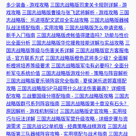
多少装备 - 游戏攻略
三国志战略版司隶关卡规则详解 - 游
戏攻略
三国志战略版曹操与张飞武将解析 - 游戏攻略
三国
志战略版：乐进搭配文武双全实战攻略
三国志战略版器械
队战法搭配指南 - 实用攻略
三国志战略版怎么申请资格 -
新手入门指南
三国志战略版虎帐值得建造吗？功能与性价
比全面分析
三国志战略版华佗援救技能详解与实战攻略
三
国志战略版等级与伤害关系详解
三国志战略版官方客服电
话 - 官方联系方式
三国志战略版橙色武将多少级？全面解
析橙将培养等级要求
三国志战略版军屯有必要吗？全面分
析军屯系统价值
三国志战略版游戏分析 - 策略与阵容解析
三国志战略版夏乐骑阵容完全指南 - 夏侯渊乐进郭嘉搭配
攻略
三国志战略版SP马超带什么战法伤害最高？详细搭
配攻略
三战蜀国缘分搭配指南 - 三国志战略版攻略
三国志
战略版群弓系列阵容指南
三国志战略版第十章没有石头？
原因解析 - 游戏机制探讨
三国志战略版史官攻略 - 实用技
巧与玩法详解
三国志战略版军营升级攻略 - 详细步骤与资
源需求
三国志战记2单机版 - 经典策略战棋游戏
三国志战
略版第三队器械阵容攻略 - 实用搭配与战术指南
三国志战