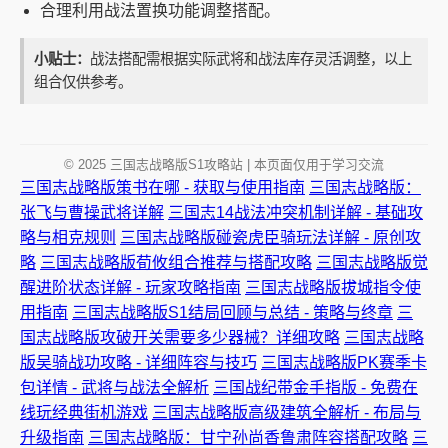
合理利用战法置换功能调整搭配。
小贴士：
战法搭配需根据实际武将和战法库存灵活调整，以上
组合仅供参考。
© 2025 三国志战略版S1攻略站 | 本页面仅用于学习交流
三国志战略版策书在哪 - 获取与使用指南
三国志战略版：
张飞与曹操武将详解
三国志14战法冲突机制详解 - 基础攻
略与相克规则
三国志战略版碰瓷虎臣骑玩法详解 - 原创攻
略
三国志战略版荀攸组合推荐与搭配攻略
三国志战略版觉
醒进阶状态详解 - 玩家攻略指南
三国志战略版拔城指令使
用指南
三国志战略版S1结局回顾与总结 - 策略与终章
三
国志战略版攻破开关需要多少器械？详细攻略
三国志战略
版吴骑战功攻略 - 详细阵容与技巧
三国志战略版PK赛季卡
包详情 - 武将与战法全解析
三国战纪带金手指版 - 免费在
线玩经典街机游戏
三国志战略版高级建筑全解析 - 布局与
升级指南
三国志战略版：甘宁孙尚香鲁肃阵容搭配攻略
三