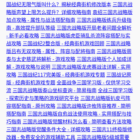
国战纪无限气版叫什么？揭秘经典街机修改版本
三国志战
略版声望上限怎么提升？详细攻略指南
袁绍三国志战略版
加点攻略 - 属性与战法搭配指南
三国志战略版练兵升级指
南 - 高效提升部队等级
三国志战略版开局老者问题全解析
- 新手必看攻略
三国志战略版虎臣骑乱杀流阵容搭配与实
战攻略
三国战纪2整合版 - 经典街机游戏回顾
三国志战略
版吕布无双攻略 - 属性、阵容与配将指南
三国志战略版周
泰与太史慈武将解析 - 游戏攻略
三国志战略版个人加成详
解 - 游戏攻略与说明
三国志战略版龙虎赛战法详解 - 实用
攻略
三国战纪117完美版 - 经典街机游戏专题
三国战记原
版 - 经典街机游戏专题
全面战争三国学习版 - 仅供学习交
流
三国志战略版泰山坐标查询 - 简易指南
全战三国学习版
- 探索历史与策略的游戏研究平台
三国志战略版扒皮弓阵
容搭配指南 - 原创攻略
三国志战略版许攸阵容推荐 - 简明
搭配指南
三国志战略版自愈战法使用攻略 - 实用搭配与技
巧指南
三国志战略版觉醒材料怎么看 - 简明查看方法攻略
三国志战略版觉醒条件大全 - 详细攻略
三国志11终极版修
改器 - 免费安全的游戏辅助工具
三国志战略版5级城需要