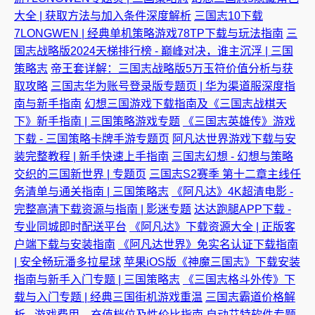
大全 | 获取方法与加入条件深度解析
三国志10下载
7LONGWEN | 经典单机策略游戏78TP下载与玩法指南
三
国志战略版2024天梯排行榜 - 巅峰对决，谁主沉浮 | 三国
策略志
帝王套详解：三国志战略版5万玉符价值分析与获
取攻略
三国志华为账号登录版专题页 | 华为渠道服深度指
南与新手指南
幻想三国游戏下载指南及《三国志战棋天
下》新手指南 | 三国策略游戏专题
《三国志英雄传》游戏
下载 - 三国策略卡牌手游专题页
阿凡达世界游戏下载与安
装完整教程 | 新手快速上手指南
三国志幻想 - 幻想与策略
交织的三国新世界 | 专题页
三国志S2赛季 第十二章主线任
务清单与通关指南 | 三国策略志
《阿凡达》4K超清电影 -
完整高清下载资源与指南 | 影迷专题
达达跑腿APP下载 -
专业同城即时配送平台
《阿凡达》下载资源大全 | 正版客
户端下载与安装指南
《阿凡达世界》免实名认证下载指南
| 安全畅玩潘多拉星球
苹果iOS版《神魔三国志》下载安装
指南与新手入门专题 | 三国策略志
《三国志格斗外传》下
载与入门专题 | 经典三国街机游戏重温
三国志霸道价格解
析 - 游戏费用、充值档位及性价比指南
自动艾特软件专题