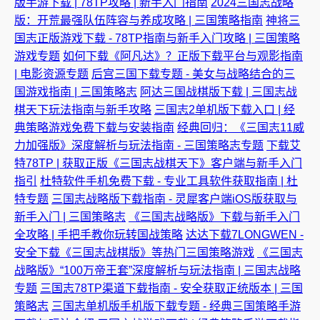
版手游下载 | 78TP攻略 | 新手入门指南
2024三国志战略
版：开荒最强队伍阵容与养成攻略 | 三国策略指南
神将三
国志正版游戏下载 - 78TP指南与新手入门攻略 | 三国策略
游戏专题
如何下载《阿凡达》？正版下载平台与观影指南
| 电影资源专题
后宫三国下载专题 - 美女与战略结合的三
国游戏指南 | 三国策略志
阿达三国战棋版下载 | 三国志战
棋天下玩法指南与新手攻略
三国志2单机版下载入口 | 经
典策略游戏免费下载与安装指南
经典回归：《三国志11威
力加强版》深度解析与玩法指南 - 三国策略志专题
下载艾
特78TP | 获取正版《三国志战棋天下》客户端与新手入门
指引
杜特软件手机免费下载 - 专业工具软件获取指南 | 杜
特专题
三国志战略版下载指南 - 灵犀客户端iOS版获取与
新手入门 | 三国策略志
《三国志战略版》下载与新手入门
全攻略 | 手把手教你玩转国战策略
达达下载7LONGWEN -
安全下载《三国志战棋版》等热门三国策略游戏
《三国志
战略版》“100万帝王套”深度解析与玩法指南 | 三国志战略
专题
三国志78TP渠道下载指南 - 安全获取正统版本 | 三国
策略志
三国志单机版手机版下载专题 - 经典三国策略手游