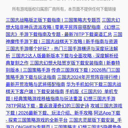
所有游戏版权归属原厂商所有，本页面不提供任何下载链接
三国志战略版正版下载指南 | 三国策略志专题页
三国志幻
想大陆非神兵流派攻略 | 零氪平民阵容搭配指南
《幻想三
国志》手游下载指南及专题 - 最新78TP下载渠道汇总
三国
神魔传手游下载 | 三国志战棋天下攻略 | 新手指南与资源
三国志手游哪个好玩？- 热门三国手游横评与深度玩法解
析
三国志2达人版最新版本下载与全面攻略 - 深度解析经
典复刻之作
三国志幻想大陆贺岁版下载安装指南 | 新春特
别版本 | 三国策略手游
传奇三国游戏下载 | 2026热门三国
策略手游下载与玩法指南
三国志2024年开荒阵容排行榜 |
最新开荒攻略与武将搭配指南
华为手机如何下载三国志战
棋天下客户端 | 下载安装指南
手机版《三国志9》单机专
题 | 经典策略游戏移植指南与玩法重温
幻想三国志手游
78TP网站下载 - 重返浪漫奇幻的三国史诗
攻城三国志游戏
下载 | 2026最新下载、玩法介绍、新手攻略
阿达App下载
- 探索三国策略游戏的全新平台
三国志灵犀版下载安装_手
游7LONGWEN专题页 | 三国策略志
幻想三国志5隐藏角色