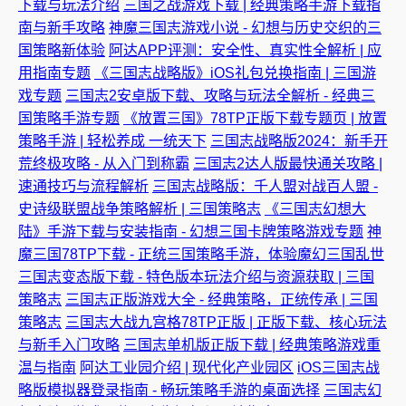
下载与玩法介绍
三国之战游戏下载 | 经典策略手游下载指
南与新手攻略
神魔三国志游戏小说 - 幻想与历史交织的三
国策略新体验
阿达APP评测：安全性、真实性全解析 | 应
用指南专题
《三国志战略版》iOS礼包兑换指南 | 三国游
戏专题
三国志2安卓版下载、攻略与玩法全解析 - 经典三
国策略手游专题
《放置三国》78TP正版下载专题页 | 放置
策略手游 | 轻松养成 一统天下
三国志战略版2024：新手开
荒终极攻略 - 从入门到称霸
三国志2达人版最快通关攻略 |
速通技巧与流程解析
三国志战略版：千人盟对战百人盟 -
史诗级联盟战争策略解析 | 三国策略志
《三国志幻想大
陆》手游下载与安装指南 - 幻想三国卡牌策略游戏专题
神
魔三国78TP下载 - 正统三国策略手游，体验魔幻三国乱世
三国志变态版下载 - 特色版本玩法介绍与资源获取 | 三国
策略志
三国志正版游戏大全 - 经典策略，正统传承 | 三国
策略志
三国志大战九宫格78TP正版 | 正版下载、核心玩法
与新手入门攻略
三国志单机版正版下载 | 经典策略游戏重
温与指南
阿达工业园介绍 | 现代化产业园区
iOS三国志战
略版模拟器登录指南 - 畅玩策略手游的桌面选择
三国志幻