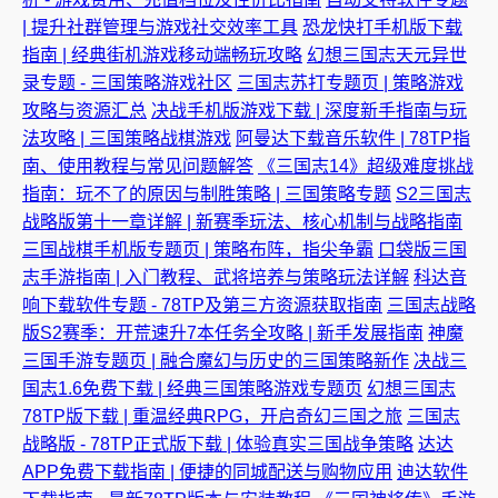
| 提升社群管理与游戏社交效率工具
恐龙快打手机版下载
指南 | 经典街机游戏移动端畅玩攻略
幻想三国志天元异世
录专题 - 三国策略游戏社区
三国志苏打专题页 | 策略游戏
攻略与资源汇总
决战手机版游戏下载 | 深度新手指南与玩
法攻略 | 三国策略战棋游戏
阿曼达下载音乐软件 | 78TP指
南、使用教程与常见问题解答
《三国志14》超级难度挑战
指南：玩不了的原因与制胜策略 | 三国策略专题
S2三国志
战略版第十一章详解 | 新赛季玩法、核心机制与战略指南
三国战棋手机版专题页 | 策略布阵，指尖争霸
口袋版三国
志手游指南 | 入门教程、武将培养与策略玩法详解
科达音
响下载软件专题 - 78TP及第三方资源获取指南
三国志战略
版S2赛季：开荒速升7本任务全攻略 | 新手发展指南
神魔
三国手游专题页 | 融合魔幻与历史的三国策略新作
决战三
国志1.6免费下载 | 经典三国策略游戏专题页
幻想三国志
78TP版下载 | 重温经典RPG，开启奇幻三国之旅
三国志
战略版 - 78TP正式版下载 | 体验真实三国战争策略
达达
APP免费下载指南 | 便捷的同城配送与购物应用
迪达软件