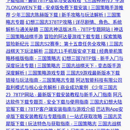
下载指南 - 最新78TP版本与安装教程
《三国神将传》手游
7LONGWEN下载 - 安卓版免费下载安装 | 三国策略手游推
荐
少年三国志陈赫版下载 | 新手攻略与玩法解析 | 三国策
略志专题
幻想三国志378TP攻略 | 详尽剧情、角色、系统
解析与通关秘籍
三国志神话版冰鸟 - 78TP专题网站 | 神话
三国策略战棋手游
冒险的阿达曼游戏下载专题 | 探索策略
冒险新纪元
三国志S2赛季：第十五章任务全攻略 | 三国志
战棋天下玩法解析
三国志11手机版安卓下载 | 经典单机策
略移植版指南 - 三国策略志
幻想三国78TP版 - 新手入门与
深度玩法专题 | 三国策略志
三国志战棋天下 - 变态版手游
深度解析 | 三国策略游戏专题
三国志9游戏最新版本下载
链接与玩法指南 - 三国策略志专题
阿达智能科技有限公司
盈利模式与核心业务解析 | 商业成功案例
《少年三国志
2》78TP网站 - 最新版下载安装教程与新手入门指南
阿凡
达软件下载专题页 - 安全下载与使用指南
三国志幻想大陆
官服下载 | 78TP客户端安装指南与游戏介绍
巴达狗App安
卓版下载安装教程与专题指南 | 一站式获取攻略
三国志灵
犀版下载 | 玩法特色与获取指南 - 三国策略志
三国志战棋