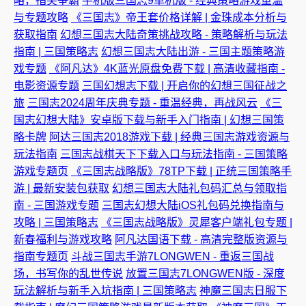
略，指尖争霸
手机版三国志9单机版 - 经典策略游戏重温
与专题攻略
《三国志》帝王套价格详解 | 金珠成本分析与
获取指南
幻想三国志大陆奇策挑战攻略 - 策略解析与玩法
指南 | 三国策略志
幻想三国志大陆出游 - 三国主题策略游
戏专题
《阿凡达》4K蓝光原盘免费下载 | 高清收藏指南 -
电影资源专题
三国幻想志下载 | 开启你的幻想三国征战之
旅
三国志2024周年庆典专题 - 重温经典，再战风云
《三
国志幻想大陆》安卓版下载与新手入门指南 | 幻想三国策
略卡牌
阿达三国志2018游戏下载 | 经典三国志游戏资源与
玩法指南
三国志战棋天下下载入口与玩法指南 - 三国策略
游戏专题页
《三国志战略版》78TP下载 | 正统三国策略手
游 | 最新安装包获取
幻想三国志大陆礼包码汇总与领取指
南 - 三国游戏专题
三国志幻想大陆iOS礼包码兑换指南与
攻略 | 三国策略志
《三国志战略版》灵犀客户端礼包专题 |
新春福利与游戏攻略
阿凡达国语下载 - 高清完整版资源与
指南专题页
斗战三国志手游7LONGWEN - 重返三国战
场，书写你的乱世传说
放置三国志7LONGWEN版 - 深度
玩法解析与新手入坑指南 | 三国策略志
神魔三国志日服下