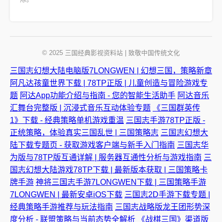
© 2025 三国经典影视资料站 | 致敬中国传统文化
三国志幻想大陆电脑版7LONGWEN | 幻想三国，策略新章
阿凡达孩童世界下载 | 78TP正版 | 儿童创造与冒险游戏专
题
阿达App功能介绍与指南 - 您的智能生活助手
阿达音乐
汇舞台完整版 | 沉浸式音乐互动体验专题
《三国群英传
1》下载 - 经典策略单机游戏重温
三国志手游78TP正版 -
正统策略，体验真实三国乱世 | 三国策略志
三国志幻想大
陆下载专题页 - 获取游戏客户端与新手入门指南
三国志华
为版与78TP版互通详解 | 服务器互通性分析与游戏指南
三
国志幻想大陆游戏78TP下载 | 最新版本获取 | 三国策略卡
牌手游
神将三国志手游7LONGWEN下载 | 三国策略手游
7LONGWEN | 最新安卓iOS下载
三国志2D手游下载专题 |
经典策略手游推荐与玩法指南
三国志战略版龙王团形势深
度分析 - 联盟策略与当前态势全解析
《战棋三国》渠道版