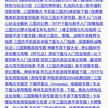
特色与玩法介绍
《三国志神将录》礼包码大全 | 新手福利
领取攻略 - 三国策略志
手机版三国志5单机版下载 | 经典策
略单机游戏复刻指南
阿达三国志手游专题 - 新手入门与核
心玩法全解析
三国志幻想 - 78TP下载与新手入门攻略指南
三国志幻想大陆魂玉有礼包吗？ | 魂玉获取与礼包指南
三
国版手游下载专题 | 精选三国志、策略、战棋手游推荐与
指南
三国志手机版安卓版下载与入门指南 - 深度解析战略
玩法 | 三国策略游戏专题
神魔手游下载大全 - 奇幻题材手
游合集与攻略
《阿凡达》游戏下载与入门完全指南 | 从下
载到新手入门全流程
回到三国志商店兑换全攻略 - 最佳物
品与货币规划指南
手游《三国志神话版》新手攻略专题 -
奇幻策略，神将争锋
阿凡达手机游戏苹果版下载 - 78TP与
安全获取指南 | 游戏专题
阿帕奇游戏2004经典回顾 | 三国
策略志专题页
下载阿曼达（Amanda）电脑版专题 | 专业
下载与使用教程
神将无双传奇手游 - 下载、角色与特色玩
法全攻略 | 三国策略手游专题
欧卡手游下载专题页 | 卡车
模拟驾驶游戏指南与资源
少年三国志类手游专题 | 卡牌策