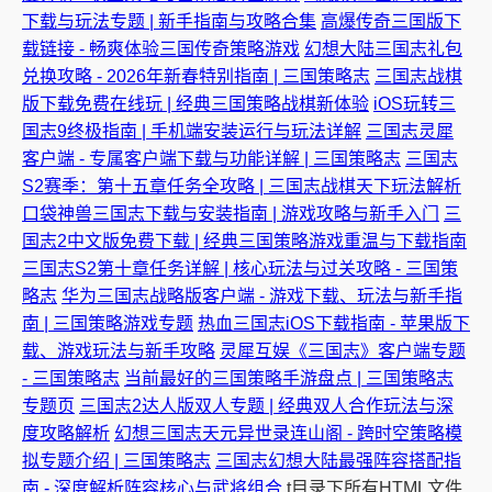
下载与玩法专题 | 新手指南与攻略合集
高爆传奇三国版下
载链接 - 畅爽体验三国传奇策略游戏
幻想大陆三国志礼包
兑换攻略 - 2026年新春特别指南 | 三国策略志
三国志战棋
版下载免费在线玩 | 经典三国策略战棋新体验
iOS玩转三
国志9终极指南 | 手机端安装运行与玩法详解
三国志灵犀
客户端 - 专属客户端下载与功能详解 | 三国策略志
三国志
S2赛季：第十五章任务全攻略 | 三国志战棋天下玩法解析
口袋神兽三国志下载与安装指南 | 游戏攻略与新手入门
三
国志2中文版免费下载 | 经典三国策略游戏重温与下载指南
三国志S2第十章任务详解 | 核心玩法与过关攻略 - 三国策
略志
华为三国志战略版客户端 - 游戏下载、玩法与新手指
南 | 三国策略游戏专题
热血三国志iOS下载指南 - 苹果版下
载、游戏玩法与新手攻略
灵犀互娱《三国志》客户端专题
- 三国策略志
当前最好的三国策略手游盘点 | 三国策略志
专题页
三国志2达人版双人专题 | 经典双人合作玩法与深
度攻略解析
幻想三国志天元异世录连山阁 - 跨时空策略模
拟专题介绍 | 三国策略志
三国志幻想大陆最强阵容搭配指
南 - 深度解析阵容核心与武将组合
t目录下所有HTML文件