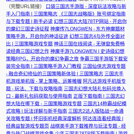
（完整URL链接）
口袋三国志手游版 - 深度玩法攻略与新
手入门指南 | 三国策略志
《三国志战略版》账号绑定指南
与下载专题 | 新手必读
幻想三国志大陆78TP网站 - 开启你
的魔幻三国史诗征程
神魔传7LONGWEN - 东方神魔题材
策略手游，开启你的神话征途
幻想三国志4与外传全面对
比 | 三国策略游戏专题
神话三国在线阅读 - 无弹窗免费畅
读经典三国幻想之作
神魔手游7LONGWEN | 史诗级幻想
策略RPG，开启你的魔幻争霸之旅
争霸三国手游版下载安
装完全指南 | 三国策略手游入门教程
三国仙侠志游戏专题
- 融合奇幻修仙的三国策略新体验 | 三国策略志
三国志手
机游戏单机版 - 掌上策略，运筹帷幄
阿凡达游戏手机版专
题 - 玩法、下载与攻略指南
三国志幻想大陆礼包码兑换入
口 - 最新礼包码获取与使用指南
正版下载指南 | 三国志幻
想大陆在哪下载 - 三国策略游戏专题
三国志14称霸战纪模
式攻略 | 玩法详解与新手指南
三国志2达人版陆战一命通
关攻略专题 | 怀旧街机经典深度解析
阿达连连看经典版 |
经典益智游戏专题页
战棋类手游下载推荐与玩法专题 - 经
典与热门战棋游戏合集
少年三国志78TP版下载指南 | 游戏