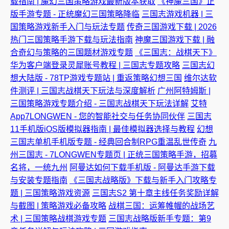
载指南 | 魔幻三国策略游戏最新版本获取
《神魔三国》正
版手游专题 - 正统魔幻三国策略降临
三国志游戏机器 | 三
国策略游戏新手入门与玩法专题
传奇三国游戏下载 | 2026
热门三国策略手游下载与玩法指南
神魔三国游戏下载 | 融
合奇幻与策略的三国题材游戏专题
《三国志：战棋天下》
华为客户端登录灵犀账号教程 | 三国志专题攻略
三国志幻
想大陆版 - 78TP游戏专题站 | 重返策略幻想三国
维尔达软
件测评 | 三国志战棋天下玩法与深度解析
广州阿特姆斯 |
三国策略游戏专题介绍 - 三国志战棋天下玩法详解
艾特
App7LONGWEN - 您的智能社交与任务协同伙伴
三国志
11手机版iOS版模拟器指南 | 最佳模拟器选择与教程
幻想
三国志单机手机版专题 - 经典回合制RPG重温乱世传奇
九
州三国志 - 7LONGWEN专题页 | 正统三国策略手游，招募
名将，一统九州
阿曼达如何下载手机版 - 阿曼达手游下载
与安装专题指南
《三国志战略版》下载与新手入门攻略专
题 | 三国策略游戏资源
三国志S2 第十章主线任务奖励详解
与截图 | 策略游戏必备攻略
战棋三国：运筹帷幄的战场艺
术 | 三国策略战棋游戏专题
三国志战略版新手专题：第9