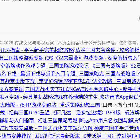
© 2025 传统文化与影视观察 | 本页面内容基于公开资料整理，仅供参考
开局指南 - 平民新手完美起航攻略
私服三国志名将传 - 攻略解析
经典三国策略游戏专题
iOS《汉末霸业》游戏专题 - 深度解析与入
时空策略动作游戏专题 | 三国策略游戏资讯
《三国志战略版》S2赛
么下载 - 最新下载与新手入门专题 | 三国策略志
三国志战略版14
真战苹果版下载 | 苹果iOS版游戏下载与玩法全攻略 - 三国策略
解决方案专题
三国志战棋天下7LONGWEN礼包领取中心 - 新手
拟器专题 - 经典单机战略游戏在移动端的重生
欧达音响App调试
陆版 - 78TP游戏专题站 | 重返策略幻想三国
t目录下所有HTM
 | 经典三国RPG重温
《阿凡达：潘多拉边境》PS4版 - 玩法
度解析与入门指南 | 幻想三国策略专题
阿达App用户名找回与解决专
WEN下载安卓版 - 三国志战棋天下玩法详解
神魔三国类手游专题 
载与安装教程 | 获取阿斯达最新版本
《神话版三国》校对版TXT