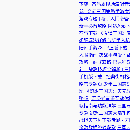
下载 | 高品质现场演唱
载 - 奇幻三国策略手游专
游戏专题 | 新手入门必备
新手必备攻略
阿达App
荐与下载
《逍遥三国》专
想服玩法详解与新手入坑
陆》手游78TP正版下载
入服指南
决战手游版下载 
攻略一站式获取
巴达狗软
养、战略技巧全解析 | 
手机版下载 - 经典街机
略志专题页
少年三国志S
题
《幻想三国志：天元异
整版 | 沉浸式音乐互动
取指南与功能详解
三国志
专题
幻想三国志大陆礼包
战棋天下》下载专题 - 
金融数据终端获取
三国