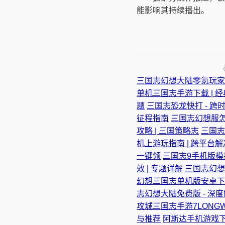
能影响其持续播出。
三国志幻想大陆零氪玩家
单机三国志手游下载 | 
题
三国志恐龙快打 - 跨
征程指南
三国志幻想服怎
攻略 | 三国策略志
三国志
机上游玩指南 | 跨平台
一键领
三国志9手机版模
效 | 专题详解
三国志幻想大
幻想三国志单机版安卓下载
志幻想大陆免费版 - 深
攻城三国志手游7LONG
与推荐
阿斯达手机游戏下