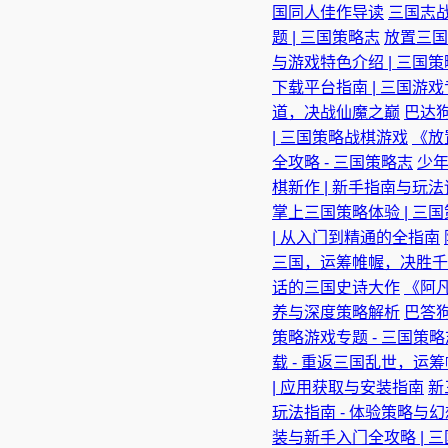
国同人佳作导读
三国志战
题 | 三国策略志
放置三国
与游戏特色介绍 | 三国
下载平台指南 | 三国游
道，决战仙魔之巅
巴达狗
| 三国策略战棋游戏
《放
全攻略 - 三国策略志
少年
棋新作 | 新手指南与玩
掌上三国策略体验 | 三
| 从入门到精通的全指南
三国，运筹帷幄，决胜千
话的三国史诗大作
《阿凡
养与深度策略解析
巴答狗
策略游戏专题 - 三国策略
载 - 重返三国乱世，运
| 应用获取与安装指南
新
玩法指南 - 体验策略与
装与新手入门全攻略 | 