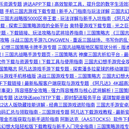
音乐资源专题
迪达APP下载 | 高效智能工具，提升您的数字生活效
题
手机三国志游戏下载专题 | 新手入门指南与玩法详解
三国志幻
三国志战略版5000区帝王套 - 玩法详解与新手入坑指南
《阿凡达
下载 - 探索三国策略游戏的全新平台
奥特曼游戏下载专题 - 光之
题 - 下载链接、玩法攻略与武将培养指南 | 三国策略志
《三国志
攻略
斗战三国志手游7LONGWEN - 重返三国战场，书写你的
 - 幻想三国策略卡牌手游专题
三国志战略版地区服现状分析 - 
| 三国志战略手游专题页 - 三国策略志
神魔三国志折扣平台 - 
件下载与资源专题 | 下载工具与使用指南
三国志幻想手游完全攻
三国策略志
阿凡达游戏手游下载专题 - 探索潘多拉星球的移动端冒
格斗游戏手机移植版
决战三国游戏专题 - 三国策略志
三国志幻想大
F下载链接 | 最新私服客户端获取与游戏专题
《阿凡达》4K超高
事录》阵容搭配全攻略 - 强力阵容推荐与核心武将解析 | 三国
体验专题
达达快送app78TP下载 - 即时配送服务平台
诺琪智能音箱A
2达人版隐藏技能详解 - 经典三国游戏进阶指南
三国志手游安卓版
码汇总与领取指南 - 三国游戏专题
阿凡达下载游戏教程 - 最新
无限金币版获取与新手进阶指南
阿斯达克（AASTOCKS）软件下
志幻想大陆轻松版下载教程与新手入门完全指南 | 三国策略游戏