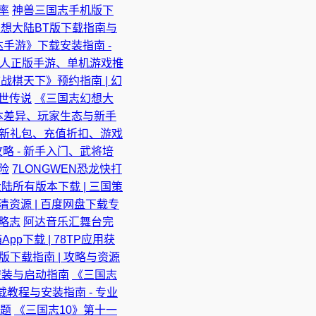
率
神兽三国志手机版下
想大陆BT版下载指南与
手游》下载安装指南 -
巨人正版手游、单机游戏推
战棋天下》预约指南 | 幻
乱世传说
《三国志幻想大
版本差异、玩家生态与新手
最新礼包、充值折扣、游戏
略 - 新手入门、武将培
险
7LONGWEN恐龙快打
陆所有版本下载 | 三国策
清资源 | 百度网盘下载专
策略志
阿达音乐汇舞台完
pp下载 | 78TP应用获
下载指南 | 攻略与资源
安装与启动指南
《三国志
载教程与安装指南 - 专业
专题
《三国志10》第十一