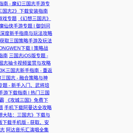
南 - 魔幻三国志手游专
《三国志2》下载安装指南
游戏专题
《幻想三国志》
魔仙侠手游专题 | 御剑问
| 深度新手指南与玩法攻略
| 获取三国策略手游及玩法
NGWEN下载 | 策略战
指南
三国志iOS版专题 -
国志抽卡视频鉴赏与攻略
3K三国志新手指南 - 重返
三国志 - 融合策略与神
专题 - 新手入门、武将培
游下载指南 | 热门三国
霸
《攻城三国》免费下
题
手机下载阿曼达全攻略
想大陆：三国志》下载与
版下载手机版 - 获取、安
略志
阿达音乐汇演唱全集