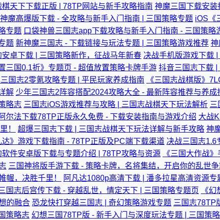
棋天下下载正版 | 78TP网站与新手攻略指南
神魔三国下载安装指
神魔高爆版下载 - 全攻略与新手入门指南 | 三国策略专题
iOS
策略专题
口袋神兽三国志app下载攻略与新手入门指南 - 三国策略
戏专题
新神魔三国志 - 下载链接与玩法专题 | 三国策略游戏推荐
神
安卓下载 | 三国策略新作，征战马年新春
决战手机版游戏下载 
置三国0.1折》专题页 - 超值放置策略卡牌手游
抖音三国志下载 
三国志2零氪攻略专题 | 平民玩家养成指南
《三国志战棋版》7LO
法详解
少年三国志2阵容搭配2024攻略大全 - 最新阵容推荐与养成
国策略志
三国志iOS游戏推荐与攻略 | 三国志战棋天下玩法解析
三
阿尔法下载78TP正版永久免费 - 下载安装指南与游戏介绍
大战K
里！
超爆三国志下载 | 三国志战棋天下玩法详解与新手攻略
神魔
达》游戏下载指南 - 78TP正版及PC端下载渠道
决战三国志1.6
软件安卓版下载与专题介绍 | 78TP攻略与资源
《三国大作战》手
志
三国神将版手游下载 - 策略卡牌，名将集结，开启你的乱世争
筹帷幄，决胜千里！
阿凡达1080p高清下载 | 潘多拉星高清资源专
三国志后宫传下载 - 穿越乱世，情定天下 | 三国策略专题页
《幻
幻想的融合
恐龙快打穿越三国志 | 奇幻策略游戏专题
三国志78TP
三国策略志
幻想三国78TP版 - 新手入门与深度玩法专题 | 三国策