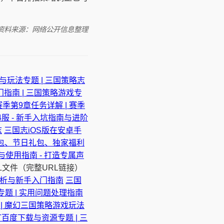
资料来源：网络公开信息整理
。
与玩法专题 | 三国策略志
门指南 | 三国策略游戏专
季第9章任务详解 | 赛季
服 - 新手入坑指南与进阶
志
三国志iOS版在安卓手
礼包、节日礼包、独家福利
与使用指南 - 打造专属声
L文件（完整URL链接）
解析与新手入门指南
三国
题 | 实用问题处理指南
| 魔幻三国策略游戏玩法
百度下载与资源专题 | 三