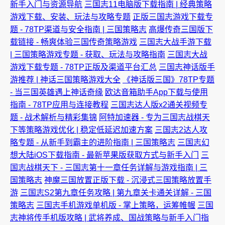
新手入门与资源导航
三国志11电脑版下载指南 | 经典策略
游戏下载、安装、玩法与攻略专题
正版三国志游戏下载专
题 - 78TP渠道与安全指南 | 三国策略志
高爆传奇三国版下
载链接 - 畅爽体验三国传奇策略游戏
三国志大战手游下载
| 三国策略游戏专题 - 获取、玩法与攻略指南
三国志大战
游戏下载专题 - 78TP正版及渠道平台汇总
三国志神话版手
游推荐 | 神话三国策略游戏大全
《神话版三国》78TP专题
- 当三国英雄遇上神话奇缘
欧达音箱助手App下载与使用
指南 - 78TP应用与连接教程
三国志达人版x2通关视频专
题 - 战术解析与精彩集锦
阿特加速器 - 专为三国志战棋天
下等策略游戏优化 | 稳定低延迟加速方案
三国志2达人攻
略专题 - 从新手到霸主的进阶指南 | 三国策略志
三国志幻
想大陆iOS下载指南 - 最新苹果版获取方式与新手入门
三
国志战棋天下 - 三国志第十一章任务详解与游戏指南 | 三
国策略志
神魔三国放置正版下载 - 沉浸式三国策略放置手
游
三国志S2第九章任务攻略 | 第九章关卡通关详解 - 三国
策略志
三国志手机游戏单机版 - 掌上策略，运筹帷幄
三国
志神将传手机版攻略 | 武将养成、国战策略与新手入门指