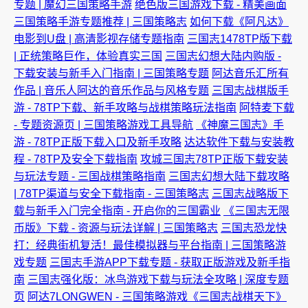
专题 | 魔幻三国策略手游
绝色版三国游戏下载 - 精美画面
三国策略手游专题推荐 | 三国策略志
如何下载《阿凡达》
电影到U盘 | 高清影视存储专题指南
三国志1478TP版下载
| 正统策略巨作，体验真实三国
三国志幻想大陆内购版 -
下载安装与新手入门指南 | 三国策略专题
阿达音乐汇所有
作品 | 音乐人阿达的音乐作品与风格专题
三国志战棋版手
游 - 78TP下载、新手攻略与战棋策略玩法指南
阿特麦下载
- 专题资源页 | 三国策略游戏工具导航
《神魔三国志》手
游 - 78TP正版下载入口及新手攻略
达达软件下载与安装教
程 - 78TP及安全下载指南
攻城三国志78TP正版下载安装
与玩法专题 - 三国战棋策略指南
三国志幻想大陆下载攻略
| 78TP渠道与安全下载指南 - 三国策略志
三国志战略版下
载与新手入门完全指南 - 开启你的三国霸业
《三国志无限
币版》下载 - 资源与玩法详解 | 三国策略志
三国志恐龙快
打：经典街机复活！最佳模拟器与平台指南 | 三国策略游
戏专题
三国志手游APP下载专题 - 获取正版游戏及新手指
南
三国志强化版：冰鸟游戏下载与玩法全攻略 | 深度专题
页
阿达7LONGWEN - 三国策略游戏《三国志战棋天下》