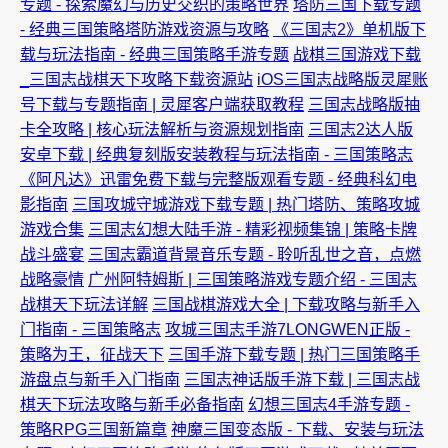
专题 - 探索魔幻与历史交织的策略世界
塔防三国下载专题
- 经典三国策略塔防游戏资源与攻略
《三国志2》单机版下
载与玩法指南 - 经典三国策略手游专题
战棋三国游戏下载
_三国志战棋天下攻略下载资源站
iOS三国志战略版灵犀账
号下载与专题指南 | 灵犀客户端获取教程
三国志战略版抽
卡全攻略 | 核心玩法解析与资源规划指南
三国志2达人版
安卓下载 | 经典复刻版安装教程与玩法指南 - 三国策略志
《阿凡达》迅雷免费下载与完整版观看专题 - 经典科幻电
影指南
三国攻城守城游戏下载专题 | 热门塔防、策略攻城
游戏合集
三国志幻想大陆手游 - 精彩视频集锦 | 策略卡牌
战斗盛宴
三国志霸道背景音乐专题 - 聆听乱世之音，点燃
战略豪情
广州阿特姆斯 | 三国策略游戏专题介绍 - 三国志
战棋天下玩法详解
三国战棋游戏大全 | 下载攻略与新手入
门指南 - 三国策略志
攻城三国志手游7LONGWEN正版 -
策略为王，征战天下
三国手游下载专题 | 热门三国策略手
游盘点与新手入门指南
三国志神话版手游下载 | 三国志战
棋天下玩法攻略与新手必备指南
幻想三国志4手游专题 -
策略RPG三国新篇章
神魔三国变态版 - 下载、安装与玩法