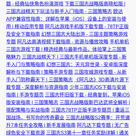
题 - 经典仙侠角色扮演游戏
下载三国志战略版高晓松版 |
三国志战棋天下玩法与新手入门指南 - 三国策略志
欧达
APP兼容性指南：详解在苹果（iOS）设备上的安装与使
用 | 移动应用专题
阿凡达游戏手机版下载专题 - 78TP正版
及安全下载指南
幻想三国志大陆出游 - 三国主题策略游戏
专题
阿凡达高清视频下载指南 - 资源与播放攻略
手机单机
三国志游戏下载 | 精选经典与最新作品，体验掌上三国策
略魅力
三国志战棋天下 | 三国志手机单机版深度专题 - 新
手入门与策略指南
幻想三国志：天元异世录 - 安卓版深度
解析与下载指南 | 策略手游专题
三国攻城游戏专题 - 从新
手入门到称霸天下 | 三国策略志
《阿凡达》3D高清片源下
载专题 - 深度解析与资源指南
少年三国志iOS下载与安装
指南 | 手游专题页
三国志怀旧版下载 - 经典复刻，苹果iOS
版安装指南 | 三国策略志
三国志战略版斯巴达武将全解析 |
搭配策略与实战指南
三国志78TP正版手游专题页 | 重返三
国战场，书写你的传奇霸业
三国志战略版S2赛季：开荒速
升7本任务全攻略 | 新手发展指南
阿凡达下载专题 | 无广告
绿色安全下载资源
三国志S3第十一章任务奖励详解 | 通关