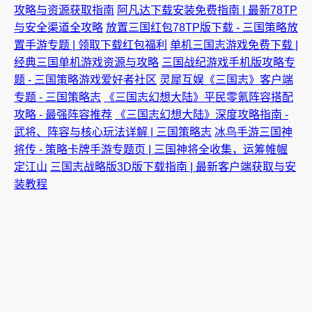
攻略与资源获取指南
阿凡达下载安装免费指南 | 最新78TP
与安全渠道全攻略
放置三国红包78TP版下载 - 三国策略放
置手游专题 | 领取下载红包福利
单机三国志游戏免费下载 |
经典三国单机游戏资源与攻略
三国战纪游戏手机版攻略专
题 - 三国策略游戏爱好者社区
灵犀互娱《三国志》客户端
专题 - 三国策略志
《三国志幻想大陆》平民零氪阵容搭配
攻略 - 最强阵容推荐
《三国志幻想大陆》深度攻略指南 -
武将、阵容与核心玩法详解 | 三国策略志
冰鸟手游三国神
将传 - 策略卡牌手游专题页 | 三国神将全收集，运筹帷幄
定江山
三国志战略版3D版下载指南 | 最新客户端获取与安
装教程