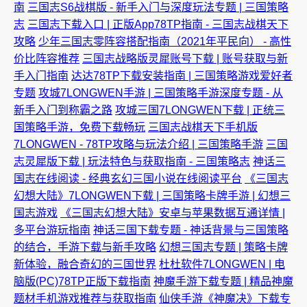
南
三国志S6战棋版 - 新手入门与深度玩法专题 | 三国策略
志
三国志下载入口 | 正版App78TP指南 - 三国志战棋天下
攻略
少年三国志零阵容搭配指南（2021年平民向） - 高性
价比阵容推荐
三国志战略版灵犀账号下载 | 账号获取与新
手入门指南
达达78TP下载安装指南 | 三国策略游戏爱好者
专题
攻城7LONGWEN手游 | 三国策略手游深度专题 - 从
新手入门到称霸之路
攻城三国7LONGWEN下载 | 正统三
国策略手游，免费下载畅玩
三国志战棋天下手机版
7LONGWEN - 78TP攻略与玩法介绍 | 三国策略手游
三国
志灵犀版下载 | 玩法特色与获取指南 - 三国策略志
神话三
国志在线阅读 - 经典玄幻三国小说在线阅读平台
《三国志
幻想大陆》7LONGWEN下载 | 三国策略卡牌手游 | 幻想三
国志游戏
《三国志幻想大陆》安卓与苹果数据互通详情 |
多平台游玩指南
神话三国下载专题 - 神话背景与三国策略
的结合，手游下载与新手攻略
幻想三国志专题 | 策略卡牌
新体验，融合奇幻的三国世界
杜杜软件7LONGWEN | 电
脑版(PC)78TP正版下载指南
神魔手游下载专题 | 精品神魔
题材手机游戏推荐与获取指南
仙侠手游《神魔决》下载专