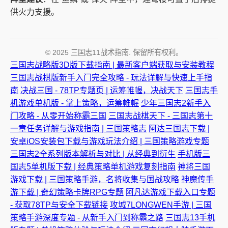
供火力支援。
© 2025 三国志11战术指南. 保留所有权利。
三国志战略版3D版下载指南 | 最新客户端获取与安装教程
三国志战棋版新手入门完全攻略 - 玩法详解与快速上手指
南
决战三国 - 78TP专题页 | 运筹帷幄，决战天下
三国志手
机游戏单机版 - 掌上策略，运筹帷幄
少年三国志2新手入
门攻略 - 从零开始称霸三国
三国志战棋天下 - 三国志第十
一章任务详解与游戏指南 | 三国策略志
阿达三国志下载 |
安卓iOS安装包下载与游戏玩法介绍 | 三国策略游戏专题
三国志2全系列版本解析与对比 | 从经典到衍生
手机版三
国志5单机版下载 | 经典策略单机游戏复刻指南
神将三国
游戏下载 | 三国策略手游，名将收集与国战攻略
神魔传手
游下载 | 奇幻策略卡牌RPG专题
阿凡达游戏下载入口专题
- 获取78TP与安全下载链接
攻城7LONGWEN手游 | 三国
策略手游深度专题 - 从新手入门到称霸之路
三国志13手机