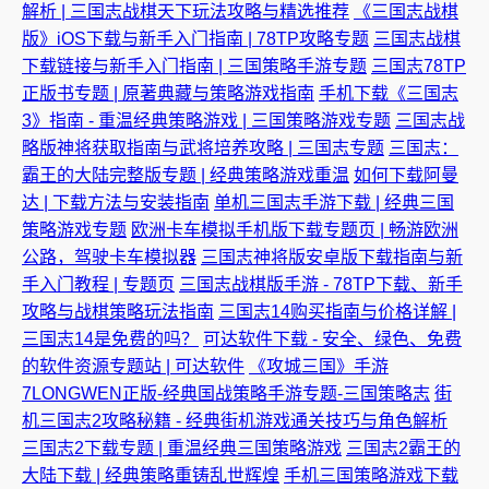
解析 | 三国志战棋天下玩法攻略与精选推荐
《三国志战棋
版》iOS下载与新手入门指南 | 78TP攻略专题
三国志战棋
下载链接与新手入门指南 | 三国策略手游专题
三国志78TP
正版书专题 | 原著典藏与策略游戏指南
手机下载《三国志
3》指南 - 重温经典策略游戏 | 三国策略游戏专题
三国志战
略版神将获取指南与武将培养攻略 | 三国志专题
三国志：
霸王的大陆完整版专题 | 经典策略游戏重温
如何下载阿曼
达 | 下载方法与安装指南
单机三国志手游下载 | 经典三国
策略游戏专题
欧洲卡车模拟手机版下载专题页 | 畅游欧洲
公路，驾驶卡车模拟器
三国志神将版安卓版下载指南与新
手入门教程 | 专题页
三国志战棋版手游 - 78TP下载、新手
攻略与战棋策略玩法指南
三国志14购买指南与价格详解 |
三国志14是免费的吗？
可达软件下载 - 安全、绿色、免费
的软件资源专题站 | 可达软件
《攻城三国》手游
7LONGWEN正版-经典国战策略手游专题-三国策略志
街
机三国志2攻略秘籍 - 经典街机游戏通关技巧与角色解析
三国志2下载专题 | 重温经典三国策略游戏
三国志2霸王的
大陆下载 | 经典策略重铸乱世辉煌
手机三国策略游戏下载