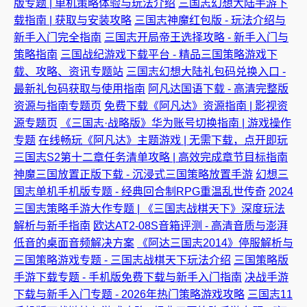
版专题 | 单机策略体验与玩法介绍
三国志幻想大陆手游下
载指南 | 获取与安装攻略
三国志神魔红包版 - 玩法介绍与
新手入门完全指南
三国志开局帝王选择攻略 - 新手入门与
策略指南
三国战纪游戏下载平台 - 精品三国策略游戏下
载、攻略、资讯专题站
三国志幻想大陆礼包码兑换入口 -
最新礼包码获取与使用指南
阿凡达国语下载 - 高清完整版
资源与指南专题页
免费下载《阿凡达》资源指南 | 影视资
源专题页
《三国志·战略版》华为账号切换指南 | 游戏操作
专题
在线畅玩《阿凡达》主题游戏 | 无需下载，点开即玩
三国志S2第十二章任务清单攻略 | 高效完成章节目标指南
神魔三国放置正版下载 - 沉浸式三国策略放置手游
幻想三
国志单机手机版专题 - 经典回合制RPG重温乱世传奇
2024
三国志策略手游大作专题 | 《三国志战棋天下》深度玩法
解析与新手指南
欧达AT2-08S音箱评测 - 高清音质与澎湃
低音的桌面音频解决方案
《阿达三国志2014》停服解析与
三国策略游戏专题 - 三国志战棋天下玩法介绍
三国策略版
手游下载专题 - 手机版免费下载与新手入门指南
决战手游
下载与新手入门专题 - 2026年热门策略游戏攻略
三国志11