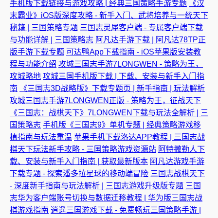
手机版下载链接与游戏攻略 | 经典三国策略手游专题
《汉
末霸业》iOS版深度攻略 - 新手入门、武将培养与一统天下
秘籍 | 三国策略专题
三国志灵犀客户端 - 专属客户端下载
与功能详解 | 三国策略志
阿凡达手游下载 | 阿凡达78TP正
版手游下载专题
可达鸭App下载指南 - iOS苹果版安装教
程与功能介绍
攻城三国志手游7LONGWEN - 策略为王，
攻城略地
攻城三国手机版下载 | 下载、安装与新手入门指
南
《三国志3D战略版》下载专题页 | 新手指南 | 玩法解析
攻城三国志手游7LONGWEN正版 - 策略为王，征战天下
《三国志：战棋天下》7LONGWEN下载与玩法全解析 | 三
国策略志
手机版《三国志9》单机专题 | 经典策略游戏移
植指南与玩法重温
苹果手机下载洛达APP教程 | 三国志战
棋天下玩法新手攻略 - 三国策略游戏资源站
阿特撒勒人下
载、安装与新手入门指南 | 获取最新版本
阿凡达游戏手游
下载专题 - 探索潘多拉星球的移动端冒险
三国志战棋天下
- 深度新手指南与玩法解析 | 三国志游戏升级版专题
三国
志华为客户端账号切换与数据迁移教程 | 华为版三国志战
棋游戏指南
逍遥三国游戏下载 - 免费畅玩三国策略手游 |