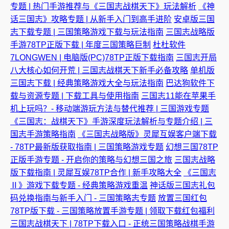
专题 | 热门手游推荐与《三国志战棋天下》玩法解析
《神
话三国志》攻略专题 | 从新手入门到高手进阶
安卓版三国
志下载专题 | 三国策略游戏下载与玩法指南
三国志战略版
手游78TP正版下载 | 年度三国策略巨制
杜杜软件
7LONGWEN | 电脑版(PC)78TP正版下载指南
三国志开局
八大核心如何开荒 | 三国志战棋天下新手必备攻略
单机版
三国志下载 | 经典策略游戏大全与玩法指南
巴达狗软件下
载与资源专题 | 下载工具与使用指南
三国志11能在苹果手
机上玩吗？- 移动端游玩方法与替代推荐 | 三国游戏专题
《三国志：战棋天下》手游深度玩法解析与专题介绍 | 三
国志手游策略指南
《三国志战略版》灵犀互娱客户端下载
- 78TP最新版获取指南 | 三国策略游戏专题
幻想三国78TP
正版手游专题 - 开启你的策略与幻想三国之旅
三国志战略
版下载指南 | 灵犀互娱78TP合作 | 新手攻略大全
《三国志
Ⅱ》游戏下载专题 - 经典策略游戏重温
神话版三国志礼包
码兑换指南与新手入门 - 三国策略志专题
放置三国红包
78TP版下载 - 三国策略放置手游专题 | 领取下载红包福利
三国志战棋天下 | 78TP下载入口 - 正统三国策略战棋手游