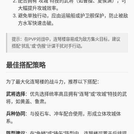
配合拥有“攻城”特技的武将（如曹操、夏侯渊），可
大幅提升攻城效率。
避免单独行动，应由运输船或护卫舰保护，防止被敌
方水军快速击破。
提示：在PVP对战中，连弩楼容易成为敌方集火目标，建议
搭配“扰乱”或“伪报”计谋干扰对手行动。
最佳搭配策略
为了最大化连弩楼的战斗力，推荐以下搭配：
武将选择
：优先选择统率高且拥有“连弩”或“攻城”特技的武
将，如黄盖、鲁肃。
兵种协同
：与投石车、冲车配合使用，形成立体攻城体
系。
阵型建议
：在“鱼鳞”或“锋矢”阵型中，连弩楼可置于后排提