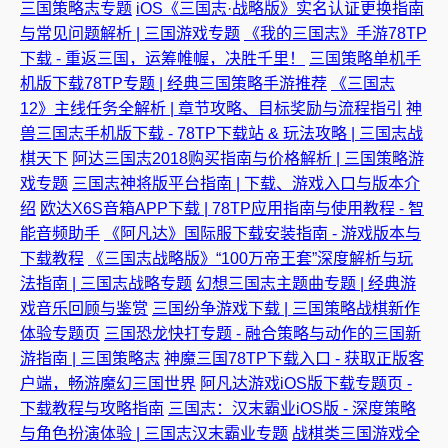
三国策略志专题
iOS《三国志·战略版》实名认证更换指南
与常见问题解析 | 三国游戏专题
《我的三国志》手游78TP
下载 - 重返三国，运筹帷幄，决胜千里！
三国策略单机手
机版下载78TP专题 | 经典三国策略手游推荐
《三国志
12》主线任务全解析 | 章节攻略、目标奖励与流程指引
神
兽三国志手机版下载 - 78TP下载站 & 玩法攻略 | 三国志战
棋天下
阿达三国志2018购买指南与价格解析 | 三国策略游
戏专题
三国志神将版平台指南 | 下载、游戏入口与版本介
绍
欧达X6S音箱APP下载 | 78TP应用指南与使用教程 - 智
能音频助手
《阿凡达》国际服下载安装指南 - 游戏版本与
下载教程
《三国志战略版》“100万帝王套”深度解析与玩
法指南 | 三国志战略专题
幻想三国志主题曲专题 | 经典游
戏音乐回顾与鉴赏
三国纷争游戏下载 | 三国策略战棋新作
体验专题页
三国恐龙快打专题 - 融合策略与动作的三国新
游指南 | 三国策略志
神魔三国78TP下载入口 - 获取正版客
户端，畅游魔幻三国世界
阿凡达游戏iOS版下载专题页 -
下载教程与攻略指南
三国志：汉末霸业iOS版 - 深度策略
与角色扮演体验 | 三国志汉末霸业专题
战棋类三国游戏全