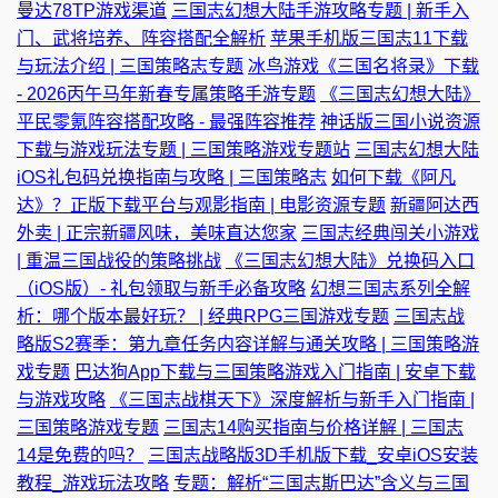
曼达78TP游戏渠道
三国志幻想大陆手游攻略专题 | 新手入
门、武将培养、阵容搭配全解析
苹果手机版三国志11下载
与玩法介绍 | 三国策略志专题
冰鸟游戏《三国名将录》下载
- 2026丙午马年新春专属策略手游专题
《三国志幻想大陆》
平民零氪阵容搭配攻略 - 最强阵容推荐
神话版三国小说资源
下载与游戏玩法专题 | 三国策略游戏专题站
三国志幻想大陆
iOS礼包码兑换指南与攻略 | 三国策略志
如何下载《阿凡
达》？正版下载平台与观影指南 | 电影资源专题
新疆阿达西
外卖 | 正宗新疆风味，美味直达您家
三国志经典闯关小游戏
| 重温三国战役的策略挑战
《三国志幻想大陆》兑换码入口
（iOS版）- 礼包领取与新手必备攻略
幻想三国志系列全解
析：哪个版本最好玩？ | 经典RPG三国游戏专题
三国志战
略版S2赛季：第九章任务内容详解与通关攻略 | 三国策略游
戏专题
巴达狗App下载与三国策略游戏入门指南 | 安卓下载
与游戏攻略
《三国志战棋天下》深度解析与新手入门指南 |
三国策略游戏专题
三国志14购买指南与价格详解 | 三国志
14是免费的吗？
三国志战略版3D手机版下载_安卓iOS安装
教程_游戏玩法攻略
专题：解析“三国志斯巴达”含义与三国