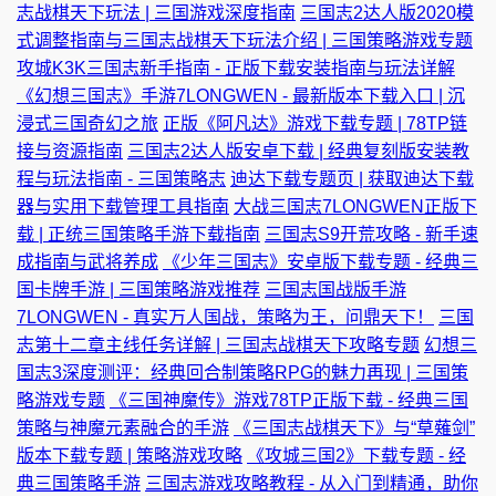
志战棋天下玩法 | 三国游戏深度指南
三国志2达人版2020模
式调整指南与三国志战棋天下玩法介绍 | 三国策略游戏专题
攻城K3K三国志新手指南 - 正版下载安装指南与玩法详解
《幻想三国志》手游7LONGWEN - 最新版本下载入口 | 沉
浸式三国奇幻之旅
正版《阿凡达》游戏下载专题 | 78TP链
接与资源指南
三国志2达人版安卓下载 | 经典复刻版安装教
程与玩法指南 - 三国策略志
迪达下载专题页 | 获取迪达下载
器与实用下载管理工具指南
大战三国志7LONGWEN正版下
载 | 正统三国策略手游下载指南
三国志S9开荒攻略 - 新手速
成指南与武将养成
《少年三国志》安卓版下载专题 - 经典三
国卡牌手游 | 三国策略游戏推荐
三国志国战版手游
7LONGWEN - 真实万人国战，策略为王，问鼎天下！
三国
志第十二章主线任务详解 | 三国志战棋天下攻略专题
幻想三
国志3深度测评：经典回合制策略RPG的魅力再现 | 三国策
略游戏专题
《三国神魔传》游戏78TP正版下载 - 经典三国
策略与神魔元素融合的手游
《三国志战棋天下》与“草薙剑”
版本下载专题 | 策略游戏攻略
《攻城三国2》下载专题 - 经
典三国策略手游
三国志游戏攻略教程 - 从入门到精通，助你