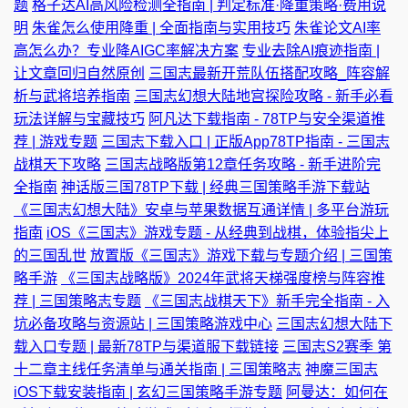
题
格子达AI高风险检测全指南 | 判定标准·降重策略·费用说
明
朱雀怎么使用降重 | 全面指南与实用技巧
朱雀论文AI率
高怎么办？专业降AIGC率解决方案
专业去除AI痕迹指南 |
让文章回归自然原创
三国志最新开荒队伍搭配攻略_阵容解
析与武将培养指南
三国志幻想大陆地宫探险攻略 - 新手必看
玩法详解与宝藏技巧
阿凡达下载指南 - 78TP与安全渠道推
荐 | 游戏专题
三国志下载入口 | 正版App78TP指南 - 三国志
战棋天下攻略
三国志战略版第12章任务攻略 - 新手进阶完
全指南
神话版三国78TP下载 | 经典三国策略手游下载站
《三国志幻想大陆》安卓与苹果数据互通详情 | 多平台游玩
指南
iOS《三国志》游戏专题 - 从经典到战棋，体验指尖上
的三国乱世
放置版《三国志》游戏下载与专题介绍 | 三国策
略手游
《三国志战略版》2024年武将天梯强度榜与阵容推
荐 | 三国策略志专题
《三国志战棋天下》新手完全指南 - 入
坑必备攻略与资源站 | 三国策略游戏中心
三国志幻想大陆下
载入口专题 | 最新78TP与渠道服下载链接
三国志S2赛季 第
十二章主线任务清单与通关指南 | 三国策略志
神魔三国志
iOS下载安装指南 | 玄幻三国策略手游专题
阿曼达：如何在