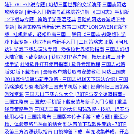
陆》78TP小说专题 | 幻想三国世界的文学演绎
三国志阿达
攻略专题 | 新手入门指南与武将培养详解
《三国志》手机版
12下载与专题 - 策略手游重温经典
冒险的阿达曼游戏下载
专题 | 探索策略冒险新纪元
放置三国志7LONGWEN正版下
载 - 挂机养成，轻松称霸三国！
腾讯《三国志·战略版》游
戏下载专题 - 获取指南与新手入门 | 三国策略志
正版《阿凡
达》游戏下载与玩法专题 - 潘多拉世界探险指南
三国志幻想
大陆官服下载专题页 | 获取78TP客户端，畅玩正统三国卡
牌手游
杜特软件打开使用指南 | 软件专题教程
三国志战略
版3D版下载指南 | 最新客户端获取与安装教程
阿达三国志
2018属性详解与新手攻略 - 三国志战棋天下玩法介绍 | 三国
策略游戏专题
老版本三国志单机版下载 | 经典怀旧三国策略
游戏资源
三国志11下载方法大全 | 78TP与安全渠道指南 -
三国策略志
三国志9手机版下载安装与新手入门专题 | 重温
经典策略手游
三国志二霸王的大陆周瑜攻略 - 技能、培养与
使用心得 | 三国策略志
三国版本传奇手游下载专题 | 重返沙
场，体验策略与热血的结合
科达音响下载软件专题 - 78TP
及第三方资源获取指南
口袋神兽下载 | 萌宠收集养成，开启