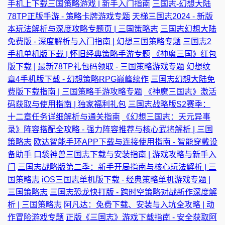
手机上下载三国策略游戏 | 新手入门指南
三国志-幻想大陆
78TP正版手游 - 策略卡牌游戏专题
天梯三国志2024 - 新版
本玩法解析与深度攻略专题页 | 三国策略志
三国志幻想大陆
免费版 - 深度解析与入门指南 | 幻想三国策略专题
三国志2
手机单机版下载 | 怀旧经典策略手游专题
《神魔三国》红包
版下载 | 最新78TP礼包码领取 - 三国策略游戏专题
幻想纹
章4手机版下载 - 幻想策略RPG巅峰续作
三国志幻想大陆免
费版下载指南 | 三国策略手游攻略专题
《神魔三国志》激活
码获取与使用指南 | 独家福利礼包
三国志战略版S2赛季：
十二章任务详细解析与通关指南
《幻想三国志：天元异事
录》阵容搭配全攻略 - 强力阵容推荐与核心武将解析 | 三国
策略志
欧达智能手环APP下载与连接使用指南 - 智能穿戴设
备助手
口袋神兽三国志下载与安装指南 | 游戏攻略与新手入
门
三国志战略版第二季：新手开局指南与核心玩法解析 | 三
国策略志
iOS三国志单机版下载 - 经典策略单机游戏专题 |
三国策略志
三国志恐龙快打版 - 跨时空策略对战新作深度解
析 | 三国策略志
阿凡达：免费下载、安装与入坑全攻略 | 动
作冒险游戏专题
正版《三国志》游戏下载指南 - 安全获取阿