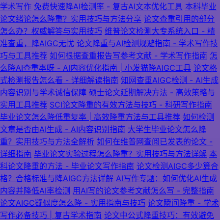
学术写作
免费快速降AI检测率 - 复古AI文本优化工具
本科毕业
论文绪论怎么降重？实用技巧与方法分享
论文查重引用的部分
怎么办？权威解答与实用技巧
维普论文检测大专系统入口 - 精
准查重，降AIGC无忧
论文降重与AI检测规避指南 - 学术写作技
巧与工具推荐
如何根据查重报告写参考文献 - 学术写作指南
怎
么降AI查重率呀 - AI内容优化指南 | 小发猫降AIGC工具
论文格
式检测报告怎么看 - 详细解读指南
知网查重AIGC检测 - AI生成
内容识别与学术诚信保障
硕士论文延期解决方法 - 高效策略与
实用工具推荐
SCI论文降重的有效方法与技巧 - 科研写作指南
毕业论文怎么降低重复率 | 高效降重方法与工具推荐
如何检测
文章是否由AI生成 - AI内容识别指南
大学生毕业论文怎么降
重？实用技巧与方法全解析
如何在维普网查阅已发表的论文 -
详细指南
毕业论文实验过程怎么降重？实用技巧与方法详解
本
科论文降重的方法 - 毕业论文写作指南
论文检测AIGC多少算合
格？合格标准与降AIGC方法详解
AI写作专题：如何优化AI生成
内容并降低AI率检测
用AI写的论文参考文献怎么写 - 完整指南
论文AIGC疑似度怎么降 - 实用指南与技巧
论文瞬间降重 - 学术
写作必备技巧 | 复古学术指南
论文中公式降重技巧：有效避免