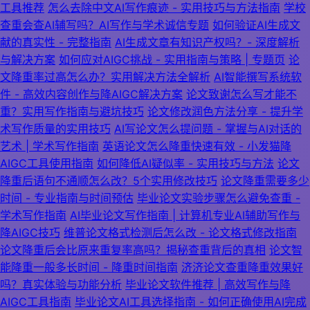
工具推荐
怎么去除中文AI写作痕迹 - 实用技巧与方法指南
学校
查重会查AI辅写吗？AI写作与学术诚信专题
如何验证AI生成文
献的真实性 - 完整指南
AI生成文章有知识产权吗？- 深度解析
与解决方案
如何应对AIGC挑战 - 实用指南与策略 | 专题页
论
文降重率过高怎么办？实用解决方法全解析
AI智能撰写系统软
件 - 高效内容创作与降AIGC解决方案
论文致谢怎么写才能不
重？实用写作指南与避坑技巧
论文修改润色方法分享 - 提升学
术写作质量的实用技巧
AI写论文怎么提问题 - 掌握与AI对话的
艺术 | 学术写作指南
英语论文怎么降重快速有效 - 小发猫降
AIGC工具使用指南
如何降低AI疑似率 - 实用技巧与方法
论文
降重后语句不通顺怎么改？5个实用修改技巧
论文降重需要多少
时间 - 专业指南与时间预估
毕业论文实验步骤怎么避免查重 -
学术写作指南
AI毕业论文写作指南 | 计算机专业AI辅助写作与
降AIGC技巧
维普论文格式检测后怎么改 - 论文格式修改指南
论文降重后会比原来重复率高吗？揭秘查重背后的真相
论文智
能降重一般多长时间 - 降重时间指南
济济论文查重降重效果好
吗？真实体验与功能分析
毕业论文软件推荐 | 高效写作与降
AIGC工具指南
毕业论文AI工具选择指南 - 如何正确使用AI完成