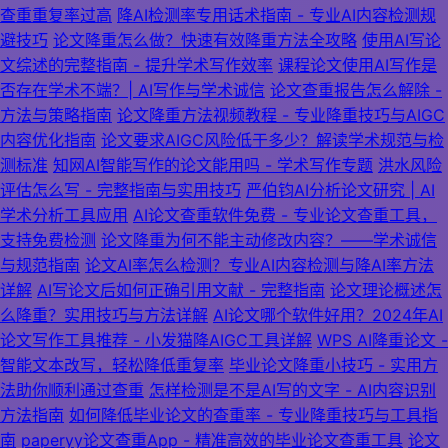
查重重复率过高
降AI检测率专用话术指南 - 专业AI内容检测规
避技巧
论文降重怎么做？快速有效降重方法全攻略
使用AI写论
文综述的完整指南 - 提升学术写作效率
课程论文使用AI写作是
否存在学术不端？| AI写作与学术诚信
论文查重报告怎么解除 -
方法与策略指南
论文降重方法视频教程 - 专业降重技巧与AIGC
内容优化指南
论文要求AIGC风险低于多少？解读学术规范与检
测标准
知网AI智能写作的论文能用吗 - 学术写作专题
洪水风险
评估怎么写 - 完整指南与实用技巧
严伯钧AI分析论文研究 | AI
学术分析工具应用
AI论文查重软件免费 - 专业论文查重工具，
支持免费检测
论文降重为何不能主动修改内容？——学术诚信
与规范指南
论文AI率怎么检测？专业AI内容检测与降AI率方法
详解
AI写论文后如何正确引用文献 - 完整指南
论文理论概述怎
么降重？实用技巧与方法详解
AI论文哪个软件好用？2024年AI
论文写作工具推荐 - 小发猫降AIGC工具详解
WPS AI降重论文 -
智能文本改写，轻松降低重复率
毕业论文降重小技巧 - 实用方
法助你顺利通过查重
怎样检测是不是AI写的文字 - AI内容识别
方法指南
如何降低毕业论文的查重率 - 专业降重技巧与工具指
南
paperyy论文查重App - 精准高效的毕业论文查重工具
论文