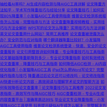
抽检看AI率吗？AI生成内容检测与降AIGC工具详解
论文降重方
法知乎 - 学术写作降重技巧与经验分享
论文降重技巧 | 如何实
现80%降重率 | 小发猫AIGC工具使用指南
维普论文检测系统报
告怎么压缩 - 完整指南与方法
论文查重降重视频教程 - 实用技
巧与方法全解析
WPS写的论文怎么降重？实用技巧与方法详解
英文论文查重用什么网站？常用工具推荐
论文查重被泄露怎么
办？安全防范与应对指南
哪个翻译器降重比较好？小发猫降
AIGC工具使用指南
维普论文检测系统登录 - 快速、安全的论文
查重服务
论文引用整首诗如何降重 - 专业降重技巧与工具指南
论文基础版降重能降到多少 - 专业论文降重指南
如何有效修改
论文查重率 - 降重技巧与工具指南
如何降低AIGC检测 - AI内容
优化指南 | 小发猫降AIGC工具
iPad怎么用Word写论文？完整
操作指南与技巧
降重通过后论文还可以修改吗 - 论文修改指南
AI快速分析论文内容 - 高效阅读与理解学术论文的智能方法
如
何有效降低论文查重率 | 论文降重技巧与工具推荐
2022论文发
表指南 - 高效写作与降AIGC技巧
AIGC查重检测 - 专业AI生成
内容查重平台 | 准确率高达99%
毕业论文专业降重指南 - 小发
猫降AIGC工具使用
抖音提示疑似AI生成怎么解决 - 完整解决方