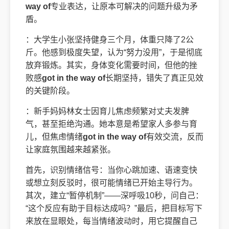
way of
专业表达，让原本可解决的问题升级为矛
盾。
：大学生小张坚持健身三个月，体重只降了2公
斤。他感到极度失望，认为“努力没用”，于是彻底
放弃锻炼。其实，身体变化需要时间，但他的挫
败感
got in the way of
长期坚持，错失了真正见效
的关键阶段。
：新手妈妈林女士因育儿焦虑频繁对丈夫发脾
气，甚至拒绝沟通。她本意是希望家人多参与育
儿，但焦虑情绪
got in the way of
有效交流，反而
让家庭氛围越来越紧张。
首先，识别情绪信号：当你心跳加速、语速变快
或想立刻反驳时，很可能情绪已开始主导行为。
其次，建立“暂停机制”——深呼吸10秒，问自己：
“这个反应有助于目标达成吗？”最后，把目标写下
来放在显眼处，每当情绪波动时，用它提醒自己