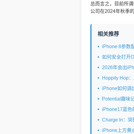
总而言之，目前所谓的“
公司在2024年秋
相关推荐
iPhone 8参
如何安全打开Op
2026年会出i
Hoppity 
iPhone如何
Potential
iPhone17
Charge I
iPhone上方