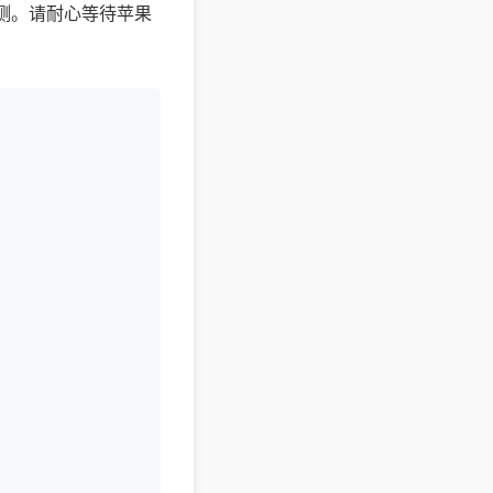
为预测。请耐心等待苹果