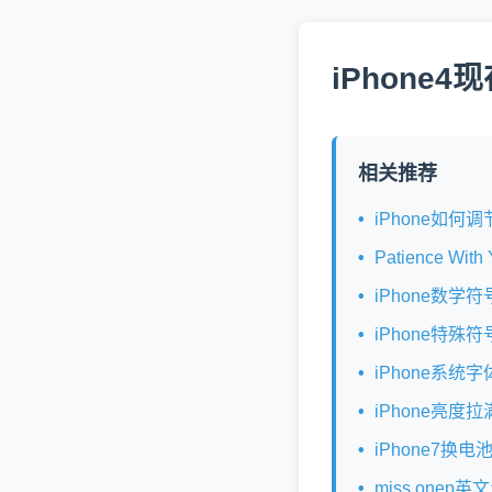
iPhone
相关推荐
iPhone如何
Patience W
iPhone数学
iPhone特殊
iPhone系统
iPhone亮
iPhone7换
miss onep