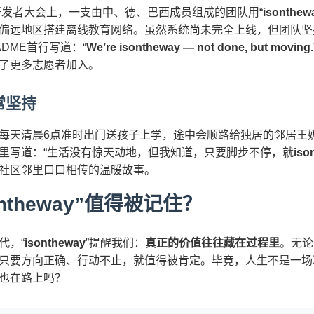
源开发者大会上，一支由中、德、巴西成员组成的团队用“
isonthew
偏远地区搭建离线教育网络。虽然系统尚未完全上线，但团队坚
EADME首行写道：“
We’re isontheway — not done, but moving.
了更多志愿者加入。
常坚持
每天清晨6点准时出门送孩子上学，途中会顺路给独居的邻居王
里写道：“生活没有惊天动地，但我知道，只要脚步不停，就
iso
社区邻里口口相传的温暖故事。
ntheway”值得被记住？
代，“
isontheway
”提醒我们：
真正的价值往往藏在过程里
。无论
只要方向正确、行动不止，就值得被肯定。毕竟，人生不是一场
也在路上吗？