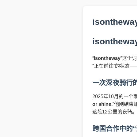
isonth
isonthe
“
isontheway
”这个
“正在前往”的状态
一次深夜骑行
2025年10月的一
or shine.
”他刚结束
这段12公里的夜骑
跨国合作中的“