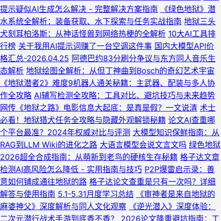
提示疑似AI生成怎么解决 - 完整解决方案指南
《绿色地狱》潜
水系统全解析：装备获取、水下探索与任务实战指南
地狱三头
犬刻耳柏洛斯：从神话怪兽到网络热梗的全解析
10大AI工具排
行榜
关于我用AI提示词赚了一台空调这件事
国内大模型API价
格汇总-2026.04.25
阿德巴约83分刷分争议与东方同人音乐生
态解析
地狱绘图全解析：从但丁神曲到Bosch的奇幻艺术宇宙
《地狱潜者2》难度9机器人通关秘籍：主武器、配装与多人协
作全攻略
AI辅写检测全攻略：工具对比、避坑技巧与未来趋势
网传《地狱之路》电影信息大起底：是真是假？一文说清
术士
必看！地狱猎犬任务全攻略与隐藏外观解锁秘籍
论文AI查重哪
个平台最准？2024年权威对比与评测
大模型知识保鲜指南：从
RAG到LLM Wiki的进化之路
大语言模型会说文言文吗
绿色地狱
2026超全合成指南：从萌新到老鸟的硬核生存秘籍
格子达文章
检测AI高风险怎么降低 - 实用指南与技巧
P2P爆雷启示录：善
意如何铺成通往地狱的路
格子达论文查重是只有一次吗？详细
解答与使用指南
5.1-5.31月度学习总结
《审神者是来自地狱的
麻婆神父》深度解析与同人文化观察
《逆光潜入》深度体验：
二次元潜行战术手游到底香不香？
2026论文降重避坑指南：工