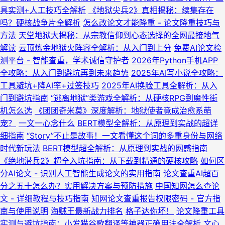
具实测+人工技巧全解析
《地狱尖兵2》真相揭秘：续集存在
吗？硬核战争片全解析
怎么改论文才能降重 - 论文降重技巧与
方法
天堂地狱大揭秘：从宗教信仰到心态选择的全网最接地气
解读
云顶炼金地狱火阵容全解析：从入门到上分
免费AI论文检
测平台 - 智能查重，学术诚信守护者
2026年Python手机APP
全攻略：从入门到避坑再到未来趋势
2025年AI写小说全攻略：
工具避坑+降AI率+过签技巧
2025年AI换脸工具全解析：从入
门到避坑指南
“逃离地狱”类游戏全解析：从硬核RPG到魔性街
机怎么选
《团团奇米莫》深度解析：地狱使者竟成治愈系萌
宠？
一文一心念什么
BERT模型全解析：从原理到实战的超详
细指南
“Story”不止是故事！一文看懂这个词的多重身份与网络
时代新玩法
BERT模型超全解析：从原理到实战的网感指南
《绝地潜兵2》超全入坑指南：从下载到精通的硬核攻略
如何区
分AI论文 - 识别人工智能生成论文的实用指南
论文查重AI超百
分之五十怎么办？实用解决方案与预防措施
中国知网怎么查论
文 - 详细教程与技巧指南
知网论文查重报告权限密码 - 官方指
南与使用说明
海贼王最新战力排名
格子达你坏！
论文降重工具
实测与避坑指南：小发猫谷歌翻译等神器正确用法全解析
文心