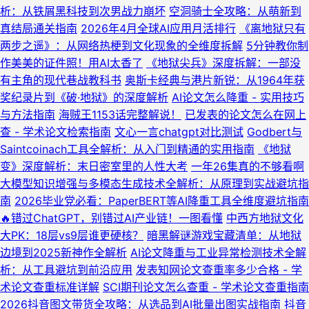
析：从铁屑黑科技到次男战力崩坏
空洞骑士全攻略：从萌新到
真结局通关指南
2026年4月全球AI应用月活排行
《离地狱只有
两步之遥》：从网络热梗到文化现象的全维度拆解
5分钟教你制
作美美的证件照！用AI太香了
《地狱尖兵》深度拆解：一部没
有主角的现代巷战教科书
奥斯卡经典与港片新锐：从1964年获
奖纪录片到《破·地狱》的深度解析
AI论文怎么降重 - 实用技巧
与方法指南
海贼王1153话完整解说！
已发表的论文怎么在网上
查 - 学术论文检索指南
文心一言chatgpt对比测试
Godbert与
Saintcoinach工具全解析：从入门到精通的实用指南
《地狱
变》深度解析：末日密室里的人性大考
一年26集真的不够看啊
大模型知识增强与多模态生成技术全解析：从原理到实战避坑指
南
2026毕业党必看：PaperBERT等AI降重工具全维度避坑指南
🔥错过ChatGPT，别错过AI产业链！一图看懂
中西方地狱文化
大PK：18层vs9层谁更硬核？
暗黑解谜游戏宝藏清单：从地狱
边境到2025新神作全解析
AI论文降重与工业异常检测技术全解
析：从工具避坑到前沿应用
发表知网论文查重率多少合格 - 学
术论文查重标准详解
SCI期刊论文怎么查重 - 学术论文查重指南
2026抖音图文带货全攻略：从选品到AI批量出图实战指南
抖音