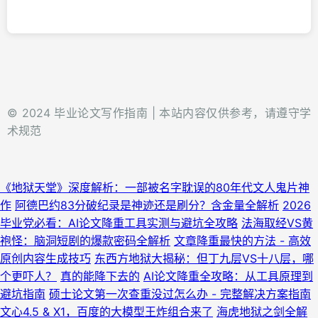
© 2024 毕业论文写作指南 | 本站内容仅供参考，请遵守学
术规范
《地狱天堂》深度解析：一部被名字耽误的80年代文人鬼片神
作
阿德巴约83分破纪录是神迹还是刷分？含金量全解析
2026
毕业党必看：AI论文降重工具实测与避坑全攻略
法海取经VS黄
袍怪：脑洞短剧的爆款密码全解析
文章降重最快的方法 - 高效
原创内容生成技巧
东西方地狱大揭秘：但丁九层VS十八层，哪
个更吓人？
真的能降下去的
AI论文降重全攻略：从工具原理到
避坑指南
硕士论文第一次查重没过怎么办 - 完整解决方案指南
文心4.5 & X1，百度的大模型王炸组合来了
海虎地狱之剑全解