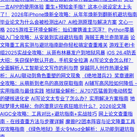
一言APP的使用体验
重生+预知金手指？这本小说设定太上头
了！
2026年iPhone焕新全攻略：从年年焕新到翻新机避坑指南
毕业论文为什么会被检测出AI？AI检测原理与解决方案
文心一
格
2025游戏王环境全解析：灿幻魔镌谁主沉浮？
Python零基
础入门全攻略：从安装到实战避坑指南
海贼王弗兰奇简笔画
论
文降重工具实测与避坑指南助你轻松搞定查重难关
游戏王老I卡
组2025实战全攻略：从哥布林暴发户到地狱风暴
iOS 26.4防丢
大招：失窃保护默认开启，手机安全拉满
AI写论文会怎么样？
全面解析人工智能论文写作的利与弊
穿越同人创作热潮全解
析：从AU联动到角色重塑的网文现象
《绝地潜兵2》奖章速刷
全攻略：从萌新到老鸟的高效获取指南
AI辅写高风险如何降低 -
实用指南与最佳实践
地狱猫全解析：从707匹猛兽到电动转型
的硬核进化史
AI写论文太专业了怎么办？实用解决方案指南
地
狱梦境大揭秘：你的潜意识在疯狂暗示什么？
2026论文降
AIGC全攻略：工具对比+避坑指南+实战技巧
网上论文查重指
南 - 在线查重方法与步骤详解
魔兽P2团本阵容与论文降重工具
双攻略指南
《绿色地狱》圣火令Mod全解析：从功能到避坑指
南