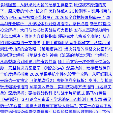
食物图鉴：从野果到大餐的硬核生存指南
原谅我不厚道的笑
了，原来我的"小言"长这样
怎样降低AIGC检测率 - 实用指南与
技巧
iPhone被抹掉还能救吗？2026最全数据恢复指南来了
斑
马AI课全解析：从课程体系到避坑指南，家长必看
拳皇97指令
投全解析：大门与七枷社实战技巧大揭秘
发布文章疑似AI创作
该怎么解决 - 原创内容保护指南
爆破鬼才吉格斯全攻略：从连
招到版本趋势一文讲透
手把手教你用AI写出爆款文：从提示词
到迭代训练的全攻略
《绝地潜兵2》爆火背后的网络文化密码与
影射现实解析
《地狱少女》神曲《流淌的地狱之河》全解析：
从高梨康治到刚果河的奇妙共鸣
硕士论文第一次查重没过怎么
办 - 完整解决方案指南
《地狱尖兵》深度拆解：硬核巷战神作
全维度解析指南
2026苹果手机个性化设置全攻略：从壁纸到未
来趋势一文搞定
《绝地潜兵2》毒蛇债券全解析：皮肤、新枪与
玩法骚操作指南
AI率怎么降低 - 实用技巧与方法指南
《地狱尖
兵》深度解析：硬核巷战教科书与战争片新范式
路飞vs黄猿
【完整版】
GPT论文AI查重 - 学术诚信与AI检测工具专题
恶灵
骑士VS吞星：地狱火能烧穿宇宙级大佬吗？
文言一心官网下载
道奇地狱猫全维度深度解析：从性能猛兽到收藏图腾
拍一下他