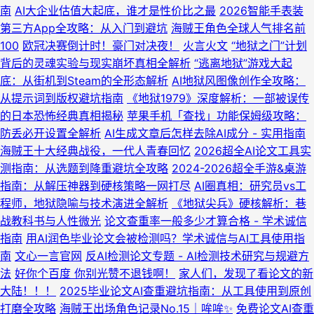
南
AI大企业估值大起底，谁才是性价比之最
2026智能手表装
第三方App全攻略：从入门到避坑
海贼王角色全球人气排名前
100
欧冠决赛倒计时！豪门对决夜！
火言火文
“地狱之门”计划
背后的灵魂实验与现实崩坏真相全解析
“逃离地狱”游戏大起
底：从街机到Steam的全形态解析
AI地狱风图像创作全攻略：
从提示词到版权避坑指南
《地狱1979》深度解析：一部被误传
的日本恐怖经典真相揭秘
苹果手机「查找」功能保姆级攻略：
防丢必开设置全解析
AI生成文章后怎样去除AI成分 - 实用指南
海贼王十大经典战役，一代人青春回忆
2026超全AI论文工具实
测指南：从选题到降重避坑全攻略
2024-2026超全手游&桌游
指南：从解压神器到硬核策略一网打尽
AI圈真相：研究员vs工
程师，地狱隐喻与技术演进全解析
《地狱尖兵》硬核解析：巷
战教科书与人性微光
论文查重率一般多少才算合格 - 学术诚信
指南
用AI润色毕业论文会被检测吗？学术诚信与AI工具使用指
南
文心一言官网
反AI检测论文专题 - AI检测技术研究与规避方
法
好你个百度 你别光赞不退钱啊！
家人们，发现了看论文的新
大陆！！！
2025毕业论文AI查重避坑指南：从工具使用到原创
打磨全攻略
海贼王出场角色记录No.15｜哞哞✨
免费论文AI查重