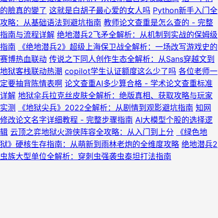
的臉真的變了
这就是白胡子最心爱的女人吗
Python新手入门全
攻略：从基础语法到避坑指南
教师论文查重是怎么查的 - 完整
指南与流程详解
绝地潜兵2飞矛全解析：从机制到实战的保姆级
指南
《绝地潜兵2》超级上海保卫战全解析：一场改写游戏史的
赛博热血联动
传说之下同人创作生态全解析：从Sans穿越文到
地狱客栈联动热潮
copilot学生认证额度这么少了吗
各位老师一
定要抽背陈情表啊
论文查重AI多少算合格 - 学术论文查重标准
详解
地狱伞兵拉克丝皮肤全解析：绝版真相、获取攻略与玩家
实测
《地狱尖兵》2022全解析：从剧情到观影避坑指南
知网
修改论文名字详细教程 - 完整步骤指南
AI大模型个股的选择逻
辑
云顶之弈地狱火游侠阵容全攻略：从入门到上分
《绿色地
狱》硬核生存指南：从萌新到雨林老炮的全维度攻略
绝地潜兵2
虫族大型单位全解析：穿刺虫强袭虫泰坦打法指南