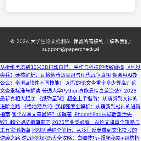
© 2024 大学生论文检测AI. 保留所有权利. | 联系我们:
support@papercheck.ai
从折纸黑塔到30米3D打印白塔：手作与科技的极致碰撞
《地狱
尖兵》硬核解析：瓦格纳巷战实录与现代战争真相
你会用Ai办
公么？亲测ai软件不同技能！
AI写的论文查重率多少算高？论
文查重标准与解读
普通人学Python真能靠信息差逆袭？2026
最新真相大起底
《纸弹星球》超全上手指南：从萌新到大神的
进阶之路
《绝地潜兵2》武器强度全解析：从萌新到战神的进阶
指南
哪个AI写文章最好？求解答
iPhone/iPad抹掉后激活失
败？超全避坑指南来了
2025毕业党必看：AI论文降重全攻略与
工具实测指南
地狱男爵IP全解析：从冷门反英雄到文化符号的
逆袭之路
逆战地狱烈焰犬全攻略：白嫖技巧+爆箱秘籍+避坑指