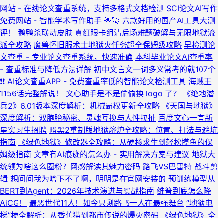
网站 - 在线论文查重系统，支持多格式文档检测
SCI论文AI写作
免费网站 - 智能学术写作助手
🌟🚀 六款好用的国产AI工具大测
评！
鹅鸭杀联动皮肤
真红眼卡组清后场难题破解与无限地狱流
派全攻略
魔兽怀旧服术士地狱火任务超全保姆级攻略
早检测论
文查重 - 专业论文查重系统，快速准确
本科毕业论文AI查重率
- 查重标准与降低方法详解
初中文言文一词多义常考的就107个
❗️❗️
AI论文查重APP - 免费查重率低的智能论文检测工具
海贼王
1156话完整解说！
文心助手是不是偷偷换 logo 了？
《绝地潜
兵2》6.01版本深度解析：机械霸权更新全攻略
《天国与地狱》
深度解析：双胞胎秘密、灵魂互换与人性拉扯
百度文心一言新
星实习生招聘
暗黑2重制版地狱熔炉全攻略：位置、打法与避坑
指南
《绿色地狱》修改器全攻略：从硬核求生到轻松摸鱼的保
姆级指南
文章有AI痕迹的怎么办 - 实用解决方案与建议
地狱大
统领为啥这么圈粉？网感解读其魅力密码
路飞VS巴雷特 战斗剪
辑
想问问我为啥下不了啊，明明是在官网安装的
预训练模型从
BERT到Agent：2026年技术演进与实战指南
维普到底怎么降
AiCG！
最恶世代11人！如今只剩路飞一人在最强舞台
“地狱电
梯”梗全解析：从香蕉猫到都市传说的爆火密码
《绿色地狱》全