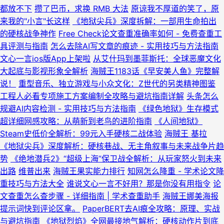
都放不下
攒了巴币，求换 RMB 大法
原谅我不厚道的笑了，原
来我的"小言"长这样
《地狱尖兵》深度拆解：一部用生命拍出
的硬核战争神作
Free Check论文查重准确率如何 - 免费查重工
具评测与指南
怎么去除AI写文章的痕迹 - 实用技巧与方法指南
文心一言ios版App上架啦
从艾什玛到墨菲斯托：全球恶魔文化
大起底与影视形象全解析
海贼王1183话《早安美人鱼》完整解
说！
重型音乐、独立游戏与小众文化：Z世代的另类精神图鉴
工程人必看专项施工方案编制全攻略与避坑指南详解
头条怎么
规避AI内容检测 - 实用技巧与方法指南
《绿色地狱》生存模式
超详细网感攻略：从萌新到老鸟的进阶指南
《人间地狱》
Steam史低价全解析：99元入手硬核二战体验
海贼王 基拉
《地狱尖兵》深度解析：硬核巷战、无主角叙事与未来战争片趋
势
《绝地潜兵2》“超级上海”保卫战全解析：从玩家怒火到未来
出路
维普出来
海贼王果实能力排行
知网怎么降重 - 学术论文降
重技巧与方法大全
谁说文心一言不好用？那是你没有用指令
论
文查重怎么查步骤 - 详细指南 | 学术查重助手
海贼王娜美海报
提示词快到评论区拿。
PaperBERT去AI痕全攻略：原理、实战
与避坑指南
《地狱烈焰》全网最接地气解析：硬核动作片到底