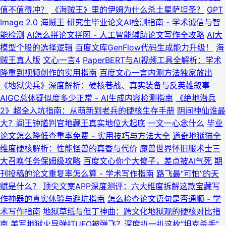
值不值得冲？
《海贼王》里的伊姆为什么杀土星萨坦圣？
GPT
Image 2.0 海贼王
研究生毕业论文AI检测指南 - 学术诚信与智
能检测
AI怎么拼论文拼图 - 人工智能辅助论文写作全攻略
AI大
模型个股的选择逻辑
百度文库GenFlow代码生成能力升级！
海
贼王真人版
文心一言4
PaperBERT与AI视频工具全解析：学术
降重到视频创作的实用指南
百度文心一言内测方法独家放出
《地狱尖兵》深度解析：硬核巷战、真实装备与反英雄叙事
AIGC总体疑似度多少正常 - AI生成内容检测指南
《绝地潜兵
2》超全入坑指南：从萌新到老兵的硬核生存手册
阴间神仙谁最
大？阎王钟馗判官地藏王真实地位大起底
一文一心念什么
毕业
论文怎么降低查重率免费 - 实用技巧与方法大全
道奇地狱猫全
维度硬核解析：性能怪兽的真香与代价
魔兽世界怀旧服术士三
大召唤任务保姆级攻略
百度文心你个大傻子，差点被AI气死
期
刊投稿的论文重复率怎么算 - 学术写作指南
路飞最“可怕”的天
赋是什么？
顶尖文案APP深度测评：六大维度拆解这款宝藏写
作神器的真实体验与避坑指南
怎么检查论文语句是否通顺 - 学
术写作指南
地狱草纸与但丁神曲：跨文化地狱观的硬核对比指
南
美军地狱火导弹打UFO被弹飞？深度扒一扒这枚“坦克杀手”