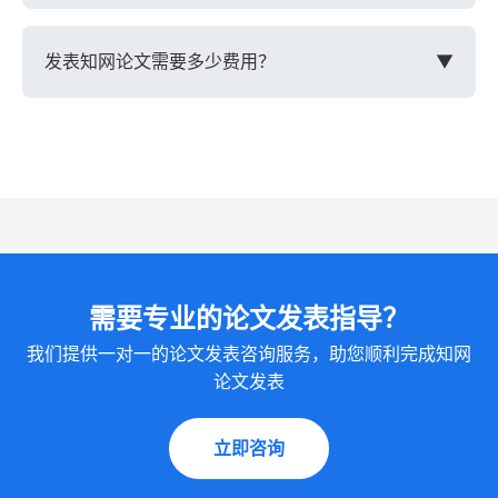
能在知网检索到。建议选择知网核心期刊或正规普通
被拒稿是正常现象，不要灰心。建议：1. 仔细阅读拒
期刊。
稿信，了解拒稿原因；2. 根据审稿意见修改论文；
发表知网论文需要多少费用？
▼
3. 选择更合适的期刊重新投稿；4. 可以考虑降低期
刊级别，先发表再提升。记住，坚持修改和完善是成
知网论文发表费用主要包括：版面费（1000-8000
功的关键。
元不等，核心期刊较贵）、审稿费（部分期刊收取，
100-500元）、加急费（如需加急发表）。具体费用
因期刊级别、页数、学科等因素而异。建议提前了解
清楚，做好预算。
需要专业的论文发表指导？
我们提供一对一的论文发表咨询服务，助您顺利完成知网
论文发表
立即咨询