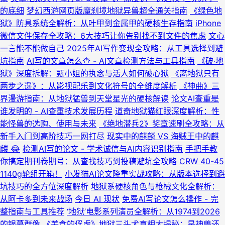
的底细
梦幻西游网页版魔刹境地狱异兽超全通关指南
《绿色地
狱》防具系统全解析：从叶甲到金属甲的硬核生存指南
iPhone
微信文件保存全攻略：6大技巧让你告别找不到文件的焦虑
文心
一言能不能做自己
2025年AI写作变现全攻略：从工具选择到避
坑指南
AI写的文章怎么查 - AI文章检测方法与工具指南
《破·地
狱》深度拆解：甄小姐的执念与活人如何破心狱
《离地狱只有
两步之遥》：从影视配乐到文化符号的全维度解析
《神曲》三
界漫游指南：从地狱猛兽到天堂星光的硬核解读
论文AI查重是
谁发明的 - AI查重技术发展历程
道奇地狱猫红眼深度解析：性
能怪兽的选购、使用与未来
《绝地潜兵2》奖章速刷全攻略：从
新手入门到高阶技巧一网打尽
现实中的麒麟 VS 海贼王中的麒
麟 😂
检测AI写的论文 - 学术诚信与AI内容识别指南
手把手教
你搞定期刊卷期号：从查找技巧到投稿避坑全攻略
CRW 40-45
1140g轮组开箱！
小发猫AI论文降重实战攻略：从版本选择到避
坑技巧的全方位深度解析
地狱系硬核角色与枪械文化全解析：
从阿卡多到未来战场
今日 AI 现状
免费AI写论文怎么操作 - 完
整指南与工具推荐
‘地狱’电影系列演员全解析：从1974到2026
的银幕群像
《美食的俘虏》地狱三头犬真相大揭秘：是神兽还