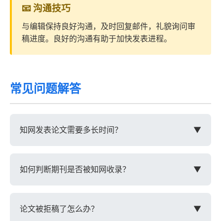
📧 沟通技巧
与编辑保持良好沟通，及时回复邮件，礼貌询问审
稿进度。良好的沟通有助于加快发表进程。
常见问题解答
知网发表论文需要多长时间？
▼
知网论文发表时间因期刊而异，一般流程包括：投稿
（1-2周）、初审（2-4周）、外审（1-3个月）、修
如何判断期刊是否被知网收录？
▼
改（2-4周）、录用（1-2周）、排版发表（1-2个
月）、知网收录（1-3个月）。整个流程通常需要6-
可以通过以下方式判断：1. 登录知网官网，在"期刊
12个月。
导航"中搜索期刊名称；2. 查看期刊官网是否标注"知
论文被拒稿了怎么办？
▼
网收录"；3. 咨询期刊编辑部；4. 查看往期文章是否