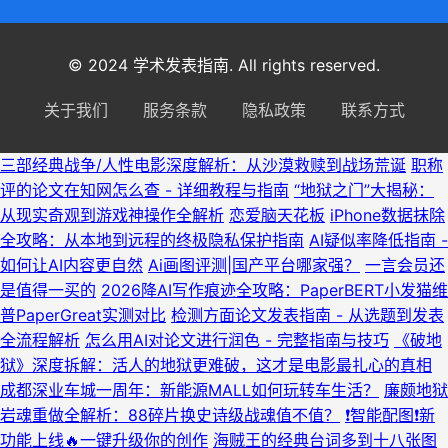
© 2024 学术发表指南. All rights reserved.
关于我们
服务条款
隐私政策
联系方式
三部经典战争/人性电影深度解析：从沙漠救赎到战场荒诞
职称
评的论文在知网怎么查 - 详细教程与指南
“地狱之门”大揭秘：
从现实奇观到游戏神操作全解析
恋爱脑天花板
iPhone数据抹除
全攻略：从本地到远程的终极隐私保护指南
AI疑似率降低指南 -
如何让AI内容更自然
Ai画图评测|国产平台哪家强？
一言会员还
是值得一买的
2026降AI写作痕迹全攻略：PaperBERT小发猫维
普PaperGreat实测对比
检测方面论文发表指南 - 从选题到发表
全流程解析
怎么用AI对论文进行润色 - 完整指南与技巧
《破地
狱》深度拆解：活人的地狱更难破，这才是电影最扎心的真相
成都深业车城一周年：新能源MALL如何玩转车生活？
廉颇地狱
岩魂重做全解析：88碎片换史诗级战魂值不值？
❗智能配图❗新
功能上线🔥一键升级你的创作
海贼王的经典台词多到十八张图