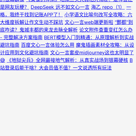
是网友玩梗？
DeepSeek 远不如文心一言
海乙 repo（1）
一
格，我终于找到记账APP了！
小学语文比喻句改写全攻略：六
大维度拆解让作文生动不踩坑
文心一言web端更新啦
“酆都”到
底咋读？鬼城丰都的来龙去脉全解析
论文附件查重变红怎么办
- 完整解决方案指南
BERT模型入门到精通：从原理解析到实战
避坑指南
百度文心一言体验怎么用
魔鬼插画素材全攻略：从设
计应用到文化避坑指南
文心一言套皮midjourney这也太明显了
😅
《地狱尖兵》全网最接地气解析：从真实战场到银幕硬核
B
站登录后能干啥？大会员值不值？一文说透所有玩法