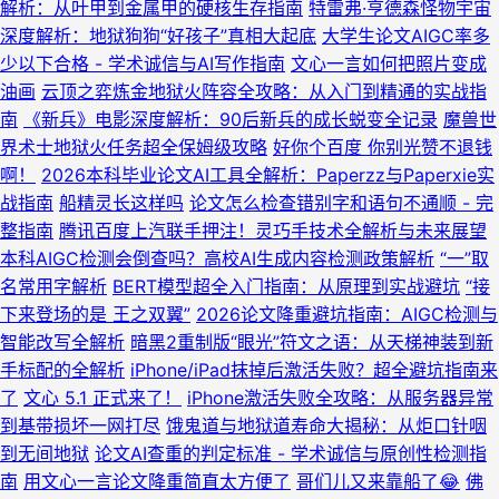
解析：从叶甲到金属甲的硬核生存指南
特雷弗·亨德森怪物宇宙
深度解析：地狱狗狗“好孩子”真相大起底
大学生论文AIGC率多
少以下合格 - 学术诚信与AI写作指南
文心一言如何把照片变成
油画
云顶之弈炼金地狱火阵容全攻略：从入门到精通的实战指
南
《新兵》电影深度解析：90后新兵的成长蜕变全记录
魔兽世
界术士地狱火任务超全保姆级攻略
好你个百度 你别光赞不退钱
啊！
2026本科毕业论文AI工具全解析：Paperzz与Paperxie实
战指南
船精灵长这样吗
论文怎么检查错别字和语句不通顺 - 完
整指南
腾讯百度上汽联手押注！灵巧手技术全解析与未来展望
本科AIGC检测会倒查吗？高校AI生成内容检测政策解析
“一”取
名常用字解析
BERT模型超全入门指南：从原理到实战避坑
“接
下来登场的是 王之双翼”
2026论文降重避坑指南：AIGC检测与
智能改写全解析
暗黑2重制版“眼光”符文之语：从天梯神装到新
手标配的全解析
iPhone/iPad抹掉后激活失败？超全避坑指南来
了
文心 5.1 正式来了！
iPhone激活失败全攻略：从服务器异常
到基带损坏一网打尽
饿鬼道与地狱道寿命大揭秘：从炬口针咽
到无间地狱
论文AI查重的判定标准 - 学术诚信与原创性检测指
南
用文心一言论文降重简直太方便了
哥们儿又来靠船了😂
佛