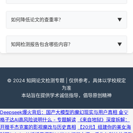
如何降低论文的查重率？
▼
知网检测报告包含哪些内容？
▼
© 2024 知网论文检测专题 | 仅供参考，具体以学校规定
为准
本站旨在提供学术诚信指导，倡导原创精神
Deepseek爆火背后：国产大模型的魔幻现实与用户真相 🤖💡
格子达AI高风险说明什么 - 专题解读
《来自地狱》深度拆解：
开膛手杰克案的影视魔改与历史真相
【20元】组建你的美女海