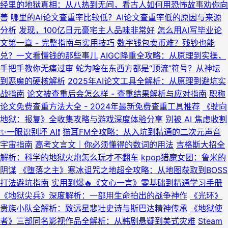
经里的地狱真相：从八热到无间，看古人如何用恐怖故事劝你向
善
哪里的AI论文查重率比较低？AI论文查重率低的原因与来源
分析
发现，100亿日元豪宅主人品味非常好
怎么用AI写毕业论
文第一章 - 完整指南与实用技巧
数字钱包卖币难？残钞也能
兑？一文看懂钱的那些事儿
AIGC降重全攻略：从原理到实操，
手把手教你无痛过审
蛇为啥在东西方都是“顶流”符号？从神坛
到恶魔的硬核解析
2025年AI论文工具全解析：从原理到避坑实
战指南
论文被查重后会怎么样 - 查重结果解析与应对指南
职称
论文免费查重方法大全 - 2024年最新免费查重工具推荐
《驶向
地狱：报复》全收集攻略与游戏深度体验分享
别被 AI 焦虑收割
✨一眼识别坏 AI❗
猫耳FM全攻略：从入坑到精通的二次元声音
宇宙指南
高考文言文｜你必须懂得的数词的用法
吉格斯大招全
解析：科学的地狱火炮怎么玩才不翻车
kpop猎魔女团：鲁米的
阴谋
《堕落之主》寒冰诅咒之地超全攻略：从地图获取到BOSS
打法避坑指南
实用到爆🔥《文心一言》零基础到精通学习手册
《地狱尖兵》深度解析：一部用生命拍出的战争神作
《光环》
贵族小队全解析：致远星悲壮史诗与斯巴达精神传承
《地狱使
者》三部同名影视作品全解析：从韩剧悬疑到美式灾难
Steam