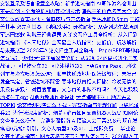
安装登录及语言设置全攻略：新手避坑指南
AI写作怎么检测出
不是原创 - 全面解析AI内容检测技术
海贼王的角色名字大全
论
文怎么改查重率低 - 降重技巧与方法指南
黑色水笔0.5mm
工欲
善其事 必先利其器
《地狱尖兵》硬核解析：从索列达尔战场到
军迷圈爆款
海贼王经典语录
AI论文写作工具全解析：从入门到
避坑指南
《人间地狱》全网最全入坑指南：史低价、玩法解析
与未来展望
2025年AI论文降重工具全解析：PaperBERT等神器
怎么选？
“地狱犬”巡飞弹深度解析：从S3到S4的硬核进化与实
战潜力
《怪物火车2》《喷漆模拟器》上架Game Pass，地狱
列车与治愈喷漆怎么选？
顺丰快递改地址保姆级教程：未发已
发全搞定，省钱避坑不踩雷
寒冰地狱真相大揭秘：冷漠无情的
果报有多狠？
对百度而言，文心真的非做不可吗？
今天也稳稳
地接住了gpt
AI助力教师作业设计
盘点海贼王热血励志语录
TOP10
论文检测报告怎么下载 - 完整指南与步骤详解
《绝地潜
兵2》潜行流深度解析：烟幕+消音如何颠覆机器人战局
知网论
文查重怎么操作 - 完整步骤指南
AI顶流大会门票398元 现在发
笔记0元抢❗️
刚刚，文心大模型4.5及X1，上线即免费！
毕业论
文查重避坑指南：图片表格算不算？字数怎么算？
2026降AI工