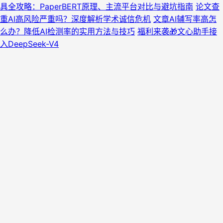
具全攻略：PaperBERT原理、主流平台对比与避坑指南
论文查
重AI高风险严重吗？深度解析学术诚信危机
文章AI辅写率高怎
么办？降低AI检测率的实用方法与技巧
福利来袭🎁文心助手接
入DeepSeek-V4