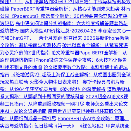
贼团！！！
从折纸黑塔到30米3D打印白塔：手作与科技的极致
碰撞
PaperBERT降重神器全解析：从核心功能到未来趋势
林肯
公园《Papercuts》精选集全解析：20首神曲带你穿越23年摇
滚记忆
高中语文阅读提分实战指南：六大维度拆解答题套路与
避坑技巧
国内大模型API价格汇总-2026.04.25
李彦宏谈文心一
言和ChatGPT，一两个月差距
维普出来
2026最新iPhone激活
全攻略：避坑指南与实测技巧
破地狱真言全解析：从梵音咒语
到心灵疗愈的Z世代指南
论文降重神器PaperBERT全解析：从
原理到避坑指南
iPhone微信文件保存全攻略：6大技巧让你告
别找不到文件的焦虑
论文摘要字数全攻略：本科到博士的避坑
指南
《绝地潜兵2》超级上海保卫战全解析：从梗图出圈到全球
玩家热血联动
火影全人物生日表来啦！
奥斯卡经典与港片新
锐：从1964年获奖纪录片到《破·地狱》的深度解析
道教地狱体
系大揭秘：从酆都到十殿阎罗的硬核科普
2026超全AI论文&视
频工具指南：从降重到爆款视频一网打尽
老师怎么看出来论文
用AI - AI论文识别指南
魔兽世界野蛮泰坦神铁指环获取全攻
略：从图纸到成品一网打尽
PaperBERT去AI痕全攻略：原理、
实战与避坑指南
每日练嘴《第一天》
《绿色地狱》甲胄系统全