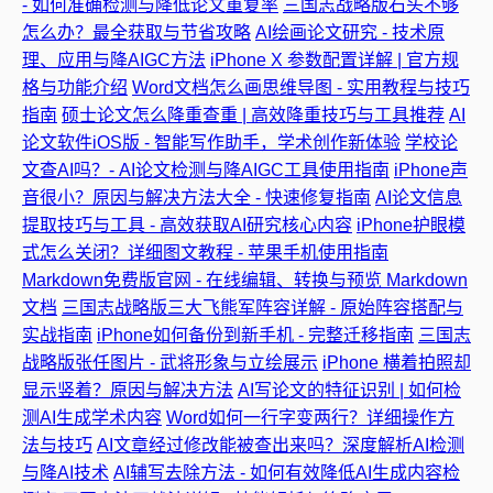
- 如何准确检测与降低论文重复率
三国志战略版石头不够
怎么办？最全获取与节省攻略
AI绘画论文研究 - 技术原
理、应用与降AIGC方法
iPhone X 参数配置详解 | 官方规
格与功能介绍
Word文档怎么画思维导图 - 实用教程与技巧
指南
硕士论文怎么降重查重 | 高效降重技巧与工具推荐
AI
论文软件iOS版 - 智能写作助手，学术创作新体验
学校论
文查AI吗？- AI论文检测与降AIGC工具使用指南
iPhone声
音很小？原因与解决方法大全 - 快速修复指南
AI论文信息
提取技巧与工具 - 高效获取AI研究核心内容
iPhone护眼模
式怎么关闭？详细图文教程 - 苹果手机使用指南
Markdown免费版官网 - 在线编辑、转换与预览 Markdown
文档
三国志战略版三大飞熊军阵容详解 - 原始阵容搭配与
实战指南
iPhone如何备份到新手机 - 完整迁移指南
三国志
战略版张任图片 - 武将形象与立绘展示
iPhone 横着拍照却
显示竖着？原因与解决方法
AI写论文的特征识别 | 如何检
测AI生成学术内容
Word如何一行字变两行？详细操作方
法与技巧
AI文章经过修改能被查出来吗？深度解析AI检测
与降AI技术
AI辅写去除方法 - 如何有效降低AI生成内容检