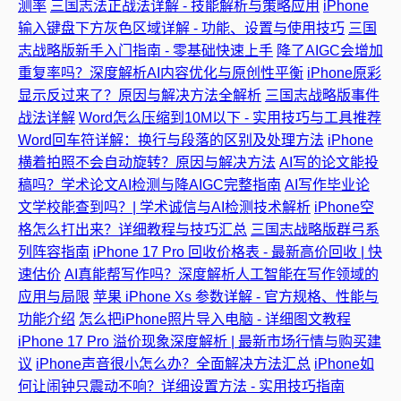
测率
三国志法正战法详解 - 技能解析与策略应用
iPhone
输入键盘下方灰色区域详解 - 功能、设置与使用技巧
三国
志战略版新手入门指南 - 零基础快速上手
降了AIGC会增加
重复率吗？深度解析AI内容优化与原创性平衡
iPhone原彩
显示反过来了？原因与解决方法全解析
三国志战略版事件
战法详解
Word怎么压缩到10M以下 - 实用技巧与工具推荐
Word回车符详解：换行与段落的区别及处理方法
iPhone
横着拍照不会自动旋转？原因与解决方法
AI写的论文能投
稿吗？学术论文AI检测与降AIGC完整指南
AI写作毕业论
文学校能查到吗？| 学术诚信与AI检测技术解析
iPhone空
格怎么打出来？详细教程与技巧汇总
三国志战略版群弓系
列阵容指南
iPhone 17 Pro 回收价格表 - 最新高价回收 | 快
速估价
AI真能帮写作吗？深度解析人工智能在写作领域的
应用与局限
苹果 iPhone Xs 参数详解 - 官方规格、性能与
功能介绍
怎么把iPhone照片导入电脑 - 详细图文教程
iPhone 17 Pro 溢价现象深度解析 | 最新市场行情与购买建
议
iPhone声音很小怎么办？全面解决方法汇总
iPhone如
何让闹钟只震动不响？详细设置方法 - 实用技巧指南