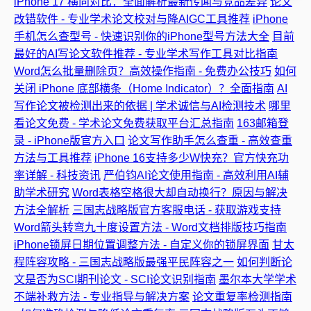
iPhone 17 横向对比：全面解析最新传闻与竞品差异
论文
改错软件 - 专业学术论文校对与降AIGC工具推荐
iPhone
手机怎么查型号 - 快速识别你的iPhone型号方法大全
目前
最好的AI写论文软件推荐 - 专业学术写作工具对比指南
Word怎么批量删除页？高效操作指南 - 免费办公技巧
如何
关闭 iPhone 底部横条（Home Indicator）？全面指南
AI
写作论文被检测出来的依据 | 学术诚信与AI检测技术
哪里
看论文免费 - 学术论文免费获取平台汇总指南
163邮箱登
录 - iPhone版官方入口
论文写作助手怎么查重 - 高效查重
方法与工具推荐
iPhone 16支持多少W快充？官方快充功
率详解 - 科技资讯
严伯钧AI论文使用指南 - 高效利用AI辅
助学术研究
Word表格空格很大却自动换行？原因与解决
方法全解析
三国志战略版官方客服电话 - 获取游戏支持
Word箭头转弯九十度设置方法 - Word文档排版技巧指南
iPhone锁屏日期位置调整方法 - 自定义你的锁屏界面
甘太
程阵容攻略 - 三国志战略版最强平民阵容之一
如何判断论
文是否为SCI期刊论文 - SCI论文识别指南
墨尔本大学学术
不端补救方法 - 专业指导与解决方案
论文重复率检测指南