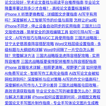
论文比较好 - 学术论文查找与阅读平台推荐指南
毕业论文
降重率要达到多少才合格？- 高校论文查重标准解析
iPhone X 听筒更换教程 - 详细图文步骤指南
AI写字有用
吗？深度解析人工智能写作的价值与局限
怎样让iPad和
iPhone不同步 - 停止设备自动同步的实用指南
三国志11日
文版修改器 - 简单安全的游戏编辑工具
如何引导AI写一篇
论文 - AI写作技巧与降AIGC工具使用指南
三国志战略版：
甘宁太史慈周泰阵容搭配攻略
Word文档层级设置指南 - 多
级标题与大纲结构详解
Word中间隔了一片空白怎么删
除？完整解决方法
三国志战略版龙虎阵容搭配攻略 - 实用
阵容推荐
三国志战略版夏侯惇配将推荐与阵容搭配指南
iPhone 双摄技术详解 - 拍照更清晰，视野更广阔
如何使用
AI免费写论文 - 智能写作工具完全指南
AI改写论文会被知
网检测到吗？深度解析与应对策略
AI写的作文分值高吗？
深度解析AI写作与人工评分差异
三国志战略版屯田攻略 -
高效资源获取指南
毕业论文自己写的被查重怎么办？原因
与解决方案详解
iPhone如何设置锁屏时间 - 详细图文教程
爱国论文手写图片制作指南 - 专业手写体论文图片生成教