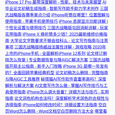
iPhone 17 Pro 基带深度解析 - 性能、技术与未来展望
AI
毕业论文初稿生成指南 - 智能写作助手助力学术创作
三国
志战略版各赛季景点介绍
iPhone听筒在哪里？位置图解与
使用指南 - 苹果手机使用技巧
iPhone 息屏显示功能详解 |
个性化设置与使用技巧
三国志战略版屯田消耗详解 - 玩家
实用指南
iPhone X 换听筒多少钱？2025最新维修价格指
南
大学论文字数要求不够会挂科么 - 论文写作指南与注意
事项
三国志战略版扬威战法属性详解 - 游戏攻略
2020年
上市的iPhone手机 - 全面解析iPhone 12系列
论文修订删
除怎么恢复 | 专业数据恢复与降AIGC解决方案
三国志战略
版开局主公指南 - 新手入门攻略
iPhone 3G 是哪一年发布
的？全面回顾苹果经典机型
论文初稿怎么删除 - 完整指南
与降AIGC工具推荐
秘塔猫AI写作软件查重率高吗？深度
解析与解决方案
AI文章写作怎么做 - 掌握AI写作技巧与工
具使用指南
iPhone怎么调大音量？详细方法与技巧 - 实用
指南
论文润色机构合法吗？深度解析学术润色的合规性与
选择指南
iPhone如何修改时间？详细设置方法指南
空白
页Word怎么删除 - Word文档空白页删除方法大全
哪里看