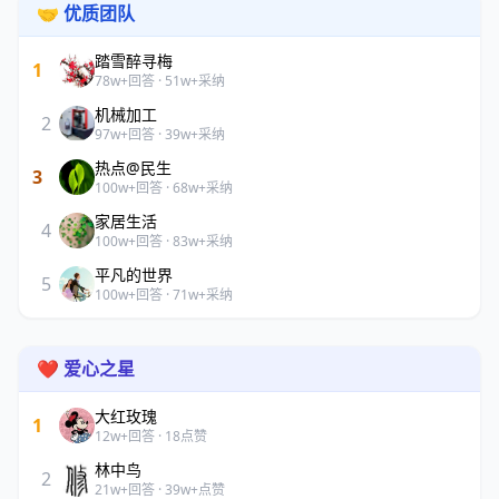
🤝 优质团队
踏雪醉寻梅
1
78w+回答 · 51w+采纳
机械加工
2
97w+回答 · 39w+采纳
热点@民生
3
100w+回答 · 68w+采纳
家居生活
4
100w+回答 · 83w+采纳
平凡的世界
5
100w+回答 · 71w+采纳
❤️ 爱心之星
大红玫瑰
1
12w+回答 · 18点赞
林中鸟
2
21w+回答 · 39w+点赞