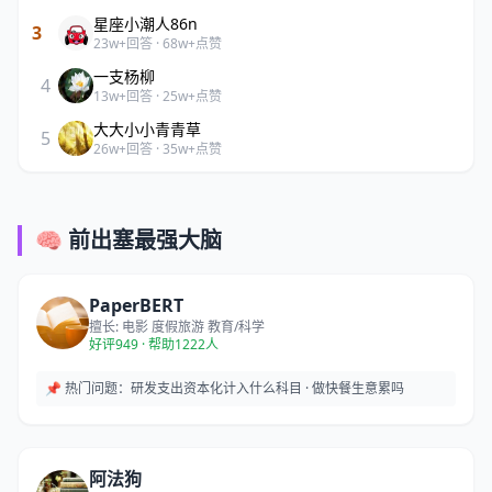
星座小潮人86n
3
23w+回答 · 68w+点赞
一支杨柳
4
13w+回答 · 25w+点赞
大大小小青青草
5
26w+回答 · 35w+点赞
🧠 前出塞最强大脑
PaperBERT
擅长: 电影 度假旅游 教育/科学
好评949 · 帮助1222人
📌 热门问题：
研发支出资本化计入什么科目 · 做快餐生意累吗
阿法狗