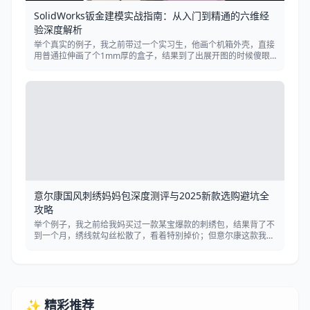
SolidWorks钣金建模实战指南：从入门到精通的六维经
验深度解析
举个真实的例子，我之前带过一个实习生，他画个机箱外壳，直接
用普通拉伸画了个1mm厚的盒子，结果到了出展开图的时候傻眼
了，系统根本不认这是钣金件，没法算折弯系数，最后只能含泪重
画。
意尔康国风刺绣妈妈包深度测评与2025新款选购避坑全
攻略
举个例子，我之前给我妈买过一款某宝爆款的刺绣包，结果背了不
到一个月，绣线就勾丝松散了，看着特别掉价；但意尔康这款我特
意做了摩擦测试，用钥匙在绣面上反复刮擦20次，除了轻微压痕
外，完全没有断线或起毛的情况，这耐用度对于日常买菜、逛街高
频使用的长辈来说太重要了。
✨ 精彩推荐