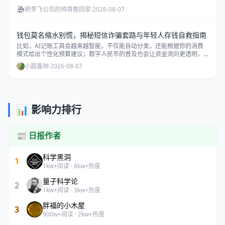
要处理各种兼容性问题、热更新失败重下等破事，平均耗时高达45分
把李飞公司的帅哥搬回家
·
2026-08-07
钟，整整多浪费半小时青春。
钱包莫名缩水别慌，揭秘短信诈骗套路与年轻人存钱自救指南
比如，AI记账工具会越来越智能，不仅能自动分类，还能根据你的消费
模式给出个性化预算建议；数字人民币的普及也会让资金流向更透明，
减少被盗刷风险；更重要的是，财商教育正在从“选修课”变成“必修课”，
小甜鑫呐
·
2026-08-07
越来越多的学校和社区开始教年轻人如何识别诈骗、规划现金流。
📊 影响力排行
📰 日报作者
科学黑洞
1
1kw+阅读 · 8kw+热度
量子科学论
2
1kw+阅读 · 3kw+热度
胖福的小木屋
3
900w+阅读 · 2kw+热度