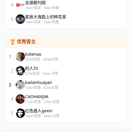
龙源期刊网
4
1kw+阅读 · 1kw+热度
星辰大海路上的种花家
5
1kw+阅读 · 1kw+热度
🏆 优秀答主
botenao
1
5320回答 · 4540点赞
的人55
2
3.5w回答 · 16w+点赞
bailanhuayan
3
10w+回答 · 9.4w点赞
CAOHANJVA
4
11w+回答 · 20w+点赞
红色猎人gexin
5
30w+回答 · 44w+点赞