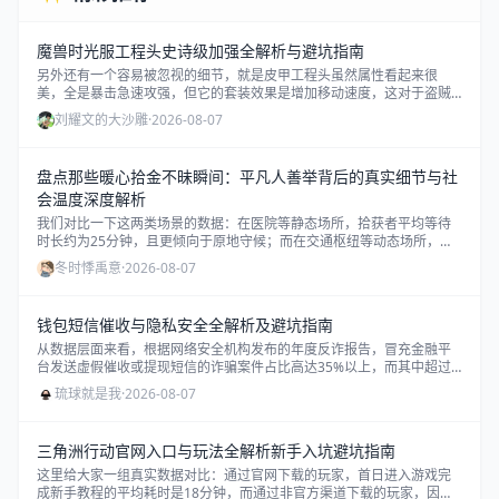
魔兽时光服工程头史诗级加强全解析与避坑指南
另外还有一个容易被忽视的细节，就是皮甲工程头虽然属性看起来很
美，全是暴击急速攻强，但它的套装效果是增加移动速度，这对于盗贼
和小德来说，在特定场景下（比如跑酷、转火）有奇效，但在纯木桩
刘耀文的大沙雕
·
2026-08-07
BOSS战中，收益远不如锁甲头的攻速加成。
盘点那些暖心拾金不昧瞬间：平凡人善举背后的真实细节与社
会温度深度解析
我们对比一下这两类场景的数据：在医院等静态场所，拾获者平均等待
时长约为25分钟，且更倾向于原地守候；而在交通枢纽等动态场所，平
均等待时长虽缩短至18分钟左右，但后续协助寻找的参与度却高出30%
冬时悸禹意
·
2026-08-07
以上。
钱包短信催收与隐私安全全解析及避坑指南
从数据层面来看，根据网络安全机构发布的年度反诈报告，冒充金融平
台发送虚假催收或提现短信的诈骗案件占比高达35%以上，而其中超过
60%的受害者是因为点击了短信内的短链接导致信息泄露或直接转账被
琉球就是我
·
2026-08-07
骗。
三角洲行动官网入口与玩法全解析新手入坑避坑指南
这里给大家一组真实数据对比：通过官网下载的玩家，首日进入游戏完
成新手教程的平均耗时是18分钟，而通过非官方渠道下载的玩家，因为