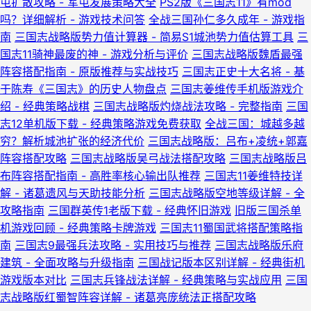
屯扩散攻略 - 军屯发展策略大全
PS2版《三国志11》有mod
吗？详细解析 - 游戏技术问答
全战三国孙仁多久成年 - 游戏指
南
三国志战略版势力值计算器 - 简易S1城池势力值估算工具
三
国志11骑神最废的神 - 游戏分析与评价
三国志战略版魏盾最强
阵容搭配指南 - 原版推荐与实战技巧
三国志正史十大名将 - 基
于陈寿《三国志》的历史人物盘点
三国志姜维传手机版游戏介
绍 - 经典策略战棋
三国志战略版灼烧战法攻略 - 完整指南
三国
志12单机版下载 - 经典策略游戏免费获取
全战三国：城越多越
穷？解析城池扩张的经济代价
三国志战略版：吕布+凌统+郭嘉
阵容搭配攻略
三国志战略版吴弓战法搭配攻略
三国志战略版吕
布阵容搭配指南 - 高胜率核心输出队推荐
三国志11姜维特技详
解 - 诸葛遗风与天助技能分析
三国志战略版空地等级详解 - 全
攻略指南
三国群英传1老版下载 - 经典怀旧游戏
旧版三国杀单
机游戏回顾 - 经典策略卡牌游戏
三国志11蜀国武将搭配策略指
南
三国志9最强兵法攻略 - 实用技巧与推荐
三国志战略版乐府
建筑 - 全面攻略与升级指南
三国战记版本区别详解 - 经典街机
游戏版本对比
三国志兵锋战法详解 - 经典策略与实战应用
三国
志战略版红蜀智阵容详解 - 诸葛亮庞统法正搭配攻略