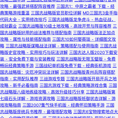
攻略 - 最强武将搭配阵容推荐
三国志1：中原之霸者 下载 - 经
典策略游戏重温
三国志战略版官员职位详解
MD三国志3金手指
代码大全 - 实用修改技巧
三国志战略版龙争虎斗 - 热血征战，
成就霸业
三国志战略版10级土地攻略 - 高效开荒与阵容推荐
三
国志战略版好用的战法推荐与搭配指南
三国志战略版法正加点
攻略 - 属性与技能搭配指南
三国志10如何娶蔡琰 - 详细图文攻
略
三国志战略版谋略战法详解 - 策略搭配与使用指南
三国志战
略版史官攻略 - 实用技巧与玩法详解
三国志达人版2020下载安
装 - 安全免费下载与安装教程
三国志战略版无限玉璧版 - 免费
畅玩经典策略手游
三国战纪单机版免费下载 - 经典街机游戏
三
国志战略版：灾厄冲突玩法详解
三国志战略版青州兵阵容搭配
指南 - 实用配队推荐
三战游戏专题
三国志战略版开局开兵之地
攻略 - 新手必看指南
三国志游戏下载 - 经典策略游戏合集
三国
志战略版八级地练级攻略 - 高效升级技巧分享
三国志战略版第
七级石头详解 - 游戏资源攻略
三国志战略版抵御状态详解 - 游
戏攻略指南
三国2007集气快手机版 - 经典怀旧策略手游
三国
志战略版庞统兵书推荐 - 最强搭配攻略
三国志6宝物搜索地点大