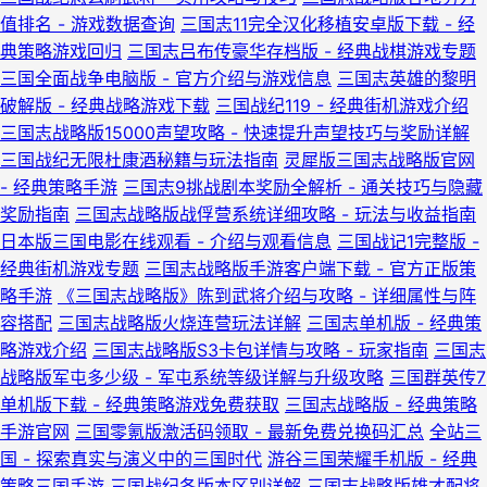
值排名 - 游戏数据查询
三国志11完全汉化移植安卓版下载 - 经
典策略游戏回归
三国志吕布传豪华存档版 - 经典战棋游戏专题
三国全面战争电脑版 - 官方介绍与游戏信息
三国志英雄的黎明
破解版 - 经典战略游戏下载
三国战纪119 - 经典街机游戏介绍
三国志战略版15000声望攻略 - 快速提升声望技巧与奖励详解
三国战纪无限杜康酒秘籍与玩法指南
灵犀版三国志战略版官网
- 经典策略手游
三国志9挑战剧本奖励全解析 - 通关技巧与隐藏
奖励指南
三国志战略版战俘营系统详细攻略 - 玩法与收益指南
日本版三国电影在线观看 - 介绍与观看信息
三国战记1完整版 -
经典街机游戏专题
三国志战略版手游客户端下载 - 官方正版策
略手游
《三国志战略版》陈到武将介绍与攻略 - 详细属性与阵
容搭配
三国志战略版火烧连营玩法详解
三国志单机版 - 经典策
略游戏介绍
三国志战略版S3卡包详情与攻略 - 玩家指南
三国志
战略版军屯多少级 - 军屯系统等级详解与升级攻略
三国群英传7
单机版下载 - 经典策略游戏免费获取
三国志战略版 - 经典策略
手游官网
三国零氪版激活码领取 - 最新免费兑换码汇总
全站三
国 - 探索真实与演义中的三国时代
游谷三国荣耀手机版 - 经典
策略三国手游
三国战纪各版本区别详解
三国志战略版雄才配将