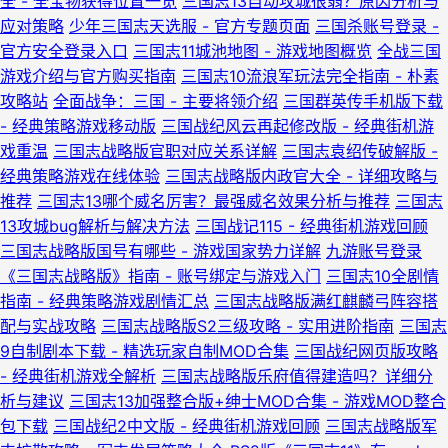
全 - 全宝物获得位置一览
三国志13自动攻城很弱？原因分析与
应对策略
少年三国志天选服 - 官方专题页面
三国杀账号登录 -
官方安全登录入口
三国志11城池地图 - 游戏地图概览
全战三国
游戏介绍与官方购买指南
三国志10流浪军玩法完全指南 - 朴素
攻略站
全面战争：三国 - 主要将领介绍
三国群英传手机版下载
- 经典策略游戏移动版
三国战纪风云再起修改版 - 经典街机游
戏重温
三国志战略版官职对应关系详解
三国志袁绍传破解版 -
经典策略游戏在线体验
三国志战略版内政官大全 - 详细攻略与
推荐
三国志13哪个威名厉害？最强威名效果分析与推荐
三国志
13攻城bug解析与解决方法
三国战记115 - 经典街机游戏回顾
三国志战略版国号有哪些 - 游戏国家势力详解
九游账号登录
《三国志战略版》指南 - 账号绑定与游戏入门
三国志10全剧情
指南 - 经典策略游戏剧情汇总
三国志战略版满红麒麟弓阵容搭
配与实战攻略
三国志战略版S2三级攻略 - 实用进阶指南
三国志
9自制剧本下载 - 精选玩家自制MOD合集
三国战纪网页版攻略
- 经典街机游戏全解析
三国志战略版乐府值得建造吗？详细分
析与建议
三国志13加强整合版+绅士MOD合集 - 游戏MOD整合
包下载
三国战纪2中文版 - 经典街机游戏回顾
三国志战略版军