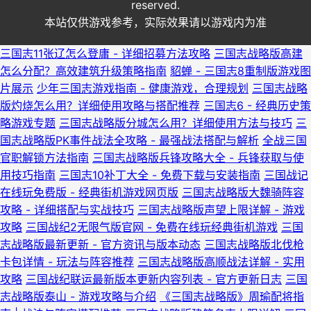
reserved.
本站仅供游戏参考，实际效果请以游戏内为准
三国志11张辽怎么登庸 - 详细招募方法攻略
三国志战略版高建
怎么分配？高效建筑升级策略指南
貂蝉 - 三国志8重制版游戏图
片展示
少年三国志游戏指南 - 健康游戏，合理规划
三国志战略
版灼烧怎么用？详细使用攻略与搭配推荐
三国志6 - 经典历史策
略游戏专题
三国志战略版分城怎么用？详细使用方法与技巧
三
国志战略版PK事件战法全攻略 - 最强战法搭配与解析
全战三国
官职解锁方法指南
三国志战略版兵锋攻略大全 - 兵锋获取与使
用技巧指南
三国志10补丁大全 - 免费下载与安装指南
三国战记
在线玩免费版 - 经典街机游戏网页版
三国志战略版大魏骑阵容
攻略 - 详细搭配与实战技巧
三国志战略版声望上限详解 - 游戏
攻略
三国战纪2无限气版官网 - 免费在线玩经典街机游戏
三国
志战略版最新更新 - 官方资讯与版本动态
三国志战略版北伐枪
卡包详情 - 玩法与阵容推荐
三国志战略版高顺战法详解 - 实用
攻略
三国战纪联运最新版本更新内容列表 - 官方更新日志
三国
志战略版泰山 - 游戏攻略与介绍
《三国志战略版》周瑜配将指