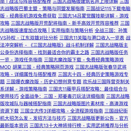
南 | 战法与阵容搭配推荐
三国志战略版建筑名声上限详解
三国
志战略版巴蜀主盟 - 策略与同盟发展指南
三国战记115下载电脑
版 - 经典街机游戏免费获取
三国志14吕蒙觉醒技能详解 - 游戏
攻略
三国志战略版开荒配将指南 - 新手高效开荒阵容推荐
三国
志战略版速度加点攻略 | 实用指南与策略分析
全战三国：孙策
VS孙权 - 江东双雄对比分析
三国志11关隘与港口收入一览表
战
法冲突解析 - 《三国志战略版》战斗机制详解
三国志战略版主
公身份选择指南 - 找到最适合你的霸主之路
三国志战略版任务
一览 - 游戏任务指南
三国志魔改版下载 - 免费经典策略游戏
MOD
胡莱三国 - 经典策略网页游戏
三国志战略版张春华武将
攻略 - 详细属性与搭配推荐
三国志十四 - 经典历史策略游戏专
题
三国爆衣魔改版 - 历史幻想创意专题
欢乐战三国阵营克制关
系详解 - 游戏策略指南
三国志11藤甲兵搭配攻略：最佳组合与
使用技巧
全面战争：三国 - 郑姜毒刃玩法详细指南
三国志战略
版攻城队与器械搭配指南
三国志战略版图片素材库 - 高清游戏
资源下载
三国立志传3详细攻略 - 全流程游戏指南
三国战纪街
机大招怎么发 - 发招方法与技巧
三国志战略版更新公告 - 官方
最新版本资讯
三国志13十大神将排行榜 - 实用武将推荐与分析