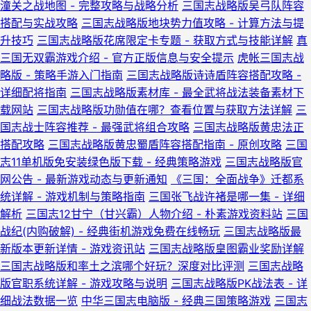
潼关之战地图 - 完整攻略与战略分析
三国志战略版吴弓队阵容
搭配与实战攻略
三国志战略版地块势力值攻略 - 计算方法与提
升技巧
三国志战略版花席限定卡专题 - 获取方式与技能详解
真
三国无双霸游戏介绍 - 官方正版信息与安全提示
虎帐三国志战
略版 - 策略手游入门指南
三国志战略版诗诗盾阵容搭配攻略 -
详细配将指南
三国志战略版素材库 - 最全武将战法装备素材下
载网站
三国志战略版功勋值在哪？查看位置与获取方法详解
三
国志战士阵容推荐 - 最强武将组合攻略
三国志战略版黄忠法正
搭配攻略
三国志战略版黄忠蜀盾阵容搭配指南 - 原创攻略
三国
志11单机版免安装绿色版下载 - 经典策略游戏
三国志战略版官
网公告 - 最新游戏动态与更新通知
《三国：全面战争》迁都系
统详解 - 游戏机制与策略指南
三国张飞战许褚是哪一集 - 详细
解析
三国志12甘宁（甘兴霸）人物介绍 - 朴素游戏资料站
三国
战纪(内购破解) - 经典街机游戏免费在线畅玩
三国志战略版最
新版本更新详情 - 游戏资讯站
三国志战略版皇图霸业奖励详解
三国志战略版和率土之滨哪个好玩？深度对比评测
三国志战略
版官职系统详解 - 游戏攻略与说明
三国志战略版PK战法表 - 详
细战法数据一览
中华三国志电脑版 - 经典三国策略游戏
三国志