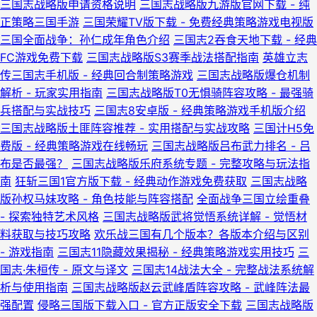
三国志战略版申请资格说明
三国志战略版九游版官网下载 - 纯
正策略三国手游
三国荣耀TV版下载 - 免费经典策略游戏电视版
三国全面战争：孙仁成年角色介绍
三国志2吞食天地下载 - 经典
FC游戏免费下载
三国志战略版S3赛季战法搭配指南
英雄立志
传三国志手机版 - 经典回合制策略游戏
三国志战略版爆仓机制
解析 - 玩家实用指南
三国志战略版T0无惧骑阵容攻略 - 最强骑
兵搭配与实战技巧
三国志8安卓版 - 经典策略游戏手机版介绍
三国志战略版土匪阵容推荐 - 实用搭配与实战攻略
三国计H5免
费版 - 经典策略游戏在线畅玩
三国志战略版吕布武力排名 - 吕
布是否最强？
三国志战略版乐府系统专题 - 完整攻略与玩法指
南
狂斩三国1官方版下载 - 经典动作游戏免费获取
三国志战略
版孙权马妹攻略 - 角色技能与阵容搭配
全面战争三国立绘重叠
- 探索独特艺术风格
三国志战略版武将觉悟系统详解 - 觉悟材
料获取与技巧攻略
欢乐战三国有几个版本？各版本介绍与区别
- 游戏指南
三国志11隐藏效果揭秘 - 经典策略游戏实用技巧
三
国志·朱桓传 - 原文与译文
三国志14战法大全 - 完整战法系统解
析与使用指南
三国志战略版赵云武峰盾阵容攻略 - 武峰阵法最
强配置
侵略三国版下载入口 - 官方正版安全下载
三国志战略版