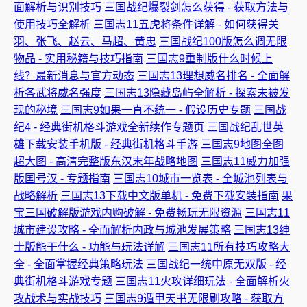
面解析与识别技巧
三国战纪爆裂剑怎么获得 - 获取方法与
使用技巧全解析
三国志11五虎将条件详解 - 如何获得关
羽、张飞、赵云、马超、黄忠
三国战纪100版怎么调无限
物品 - 实用秘籍与技巧指南
三国志9重制版什么时候上
线？最新消息与官方动态
三国志13理想威名排名 - 全面解
析各武将威名强度
三国志13隐藏岛屿全解析 - 探索未被发
现的秘境
三国志9如果一直不统一 - 假设历史专题
三国战
纪4 - 经典街机格斗游戏全新续作专题页
三国战纪乱世英
雄下载安装手机版 - 经典街机格斗手游
三国志9地图全图
超大图 - 高清完整版东汉末年战略地图
三国志11威力加强
版国号汉 - 专题指南
三国志10城市一览表 - 全城池列表与
战略解析
三国志13下载中文版单机 - 免费下载安装指南
果
宝三国破解版游戏内购破解 - 免费畅玩无限资源
三国志11
城市建设攻略 - 全面解析内政与城池发展策略
三国志13绅
士版能干什么 - 功能与玩法详解
三国志11所有技巧攻略大
全 - 全面掌握经典策略玩法
三国战纪一统中原无双版 - 经
典街机格斗游戏专题
三国志11火攻详细玩法 - 全面解析火
攻战术与实战技巧
三国志9遁甲天书无限刷攻略 - 获取方