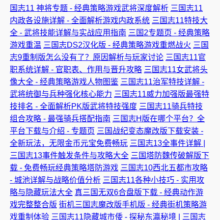
国志11 神将专题 - 经典策略游戏武将深度解析
三国志11
内政各设施详解 - 全面解析游戏内政系统
三国志11特技大
全 - 武将技能详解与实战应用指南
三国2专题页 - 经典策略
游戏重温
三国志DS2汉化版 - 经典策略游戏重燃战火
三国
志9重制版怎么没有了？原因解析与玩家讨论
三国志11官
职系统详解 - 官职表、作用与晋升攻略
三国志11女武将头
像大全 - 经典策略游戏人物图鉴
三国志11治军特技详解 -
武将统御与兵种强化核心能力
三国志11威力加强版最强特
技排名 - 全面解析PK版武将特技强度
三国志11骑兵特技
组合攻略 - 最强骑兵搭配指南
三国志H版在哪个平台？全
平台下载与介绍 - 专题页
三国战纪变态魔改版下载安装 -
全新玩法，无限金币元宝免费畅玩
三国志13全事件详解 |
三国志13事件触发条件与攻略大全
三国塔防魏传破解版下
载 - 免费畅玩经典策略塔防游戏
三国志10西北五都市攻略
- 城池详解与战略价值分析
三国志11各种小技巧 - 实用攻
略与隐藏玩法大全
真三国无双6合盘版下载 - 经典动作游
戏完整整合版
街机三国志魔改版手机版 - 经典街机策略游
戏重制体验
三国志11隐藏城市倭 - 探秘东瀛秘境 | 三国志