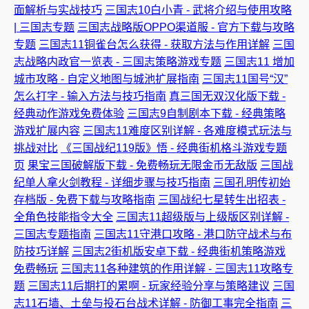
面解析与实战技巧
三国志10白小青 - 武将介绍与使用攻略
| 三国志专题
三国志战略版OPPO渠道服 - 官方下载与攻略
专题
三国志11铜雀台怎么获得 - 获取方法与作用详解
三国
志战略内政官一览表 - 三国志策略游戏专题
三国志11 增加
城市攻略 - 自定义地图与城池扩展指南
三国志11国号“汉”
怎么打字 - 输入方法与技巧指南
真三国无双汉化版下载 -
经典动作游戏免费体验
三国志9自制剧本下载 - 经典策略
游戏扩展内容
三国志11难度区别详解 - 各难度模式玩法与
挑战对比
《三国战纪119版》悟 - 经典街机格斗游戏专题
页
果宝三国破解版下载 - 免费畅玩无限金币无敌版
三国战
纪单人拿火剑教程 - 详细步骤与技巧指南
三国孔明传初始
存档版 - 免费下载与攻略指南
三国战纪七星转生出招表 -
全角色技能指令大全
三国志11超级版与上级版区别详解 -
三国志专题指南
三国志11守港口攻略 - 港口防守战术与布
防技巧详解
三国志2街机版安卓下载 - 经典街机策略游戏
免费畅玩
三国志11各种建筑的作用详解 - 三国志11攻略专
题
三国志11后期打的累啊 - 玩家经验分享与策略建议
三国
志11石墙、土垒与投石台战术详解 - 防御工事完全指南
三