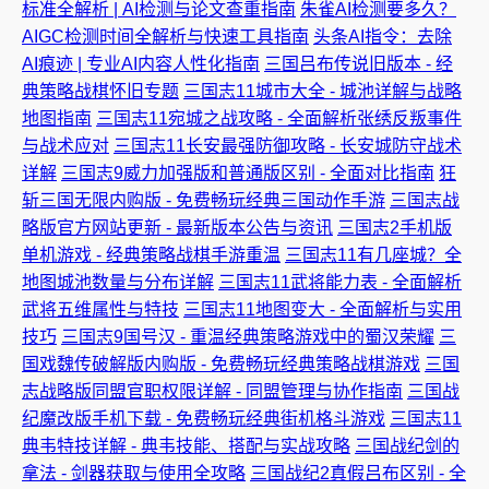
标准全解析 | AI检测与论文查重指南
朱雀AI检测要多久？
AIGC检测时间全解析与快速工具指南
头条AI指令：去除
AI痕迹 | 专业AI内容人性化指南
三国吕布传说旧版本 - 经
典策略战棋怀旧专题
三国志11城市大全 - 城池详解与战略
地图指南
三国志11宛城之战攻略 - 全面解析张绣反叛事件
与战术应对
三国志11长安最强防御攻略 - 长安城防守战术
详解
三国志9威力加强版和普通版区别 - 全面对比指南
狂
斩三国无限内购版 - 免费畅玩经典三国动作手游
三国志战
略版官方网站更新 - 最新版本公告与资讯
三国志2手机版
单机游戏 - 经典策略战棋手游重温
三国志11有几座城？全
地图城池数量与分布详解
三国志11武将能力表 - 全面解析
武将五维属性与特技
三国志11地图变大 - 全面解析与实用
技巧
三国志9国号汉 - 重温经典策略游戏中的蜀汉荣耀
三
国戏魏传破解版内购版 - 免费畅玩经典策略战棋游戏
三国
志战略版同盟官职权限详解 - 同盟管理与协作指南
三国战
纪魔改版手机下载 - 免费畅玩经典街机格斗游戏
三国志11
典韦特技详解 - 典韦技能、搭配与实战攻略
三国战纪剑的
拿法 - 剑器获取与使用全攻略
三国战纪2真假吕布区别 - 全