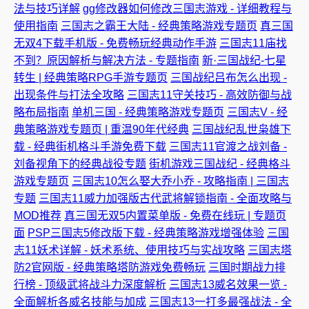
法与技巧详解
gg修改器如何修改三国志游戏 - 详细教程与
使用指南
三国志之霸王大陆 - 经典策略游戏专题页
真三国
无双4下载手机版 - 免费畅玩经典动作手游
三国志11庙找
不到？原因解析与解决方法 - 专题指南
新·三国战纪-七星
转生 | 经典策略RPG手游专题页
三国战纪吕布怎么出现 -
出现条件与打法全攻略
三国志11守关技巧 - 高效防御与战
略布局指南
单机三国 - 经典策略游戏专题页
三国志V - 经
典策略游戏专题页 | 重温90年代经典
三国战纪乱世枭雄下
载 - 经典街机格斗手游免费下载
三国志11官渡之战刘备 -
刘备视角下的经典战役专题
街机游戏三国战纪 - 经典格斗
游戏专题页
三国志10怎么娶大乔小乔 - 攻略指南 | 三国志
专题
三国志11威力加强版古代武将解锁指南 - 全面攻略与
MOD推荐
真三国无双5内置菜单版 - 免费在线玩 | 专题页
面
PSP三国志5修改版下载 - 经典策略游戏增强体验
三国
志11妖术详解 - 妖术系统、使用技巧与实战攻略
三国志塔
防2官网版 - 经典策略塔防游戏免费畅玩
三国时期战力排
行榜 - 顶级武将战斗力深度解析
三国志13威名效果一览 -
全面解析各威名技能与加成
三国志13一打多最强战法 - 全