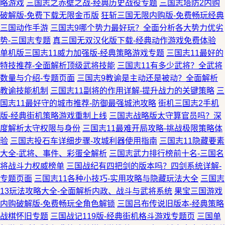
略游戏
三国志之赤壁之战-经典历史战役专题
三国志塔防2内购
破解版-免费下载无限金币版
狂斩三国无限内购版-免费畅玩经典
三国动作手游
三国志9哪个势力最好玩？全面分析各大势力优劣
势-三国志专题
真三国无双汉化版下载-经典动作游戏免费体验
单机版三国志11威力加强版-经典策略游戏专题
三国志11最好的
特技推荐-全面解析顶级武将技能
三国志11有多少武将？全武将
数量与介绍-专题页面
三国志9教谕是主动还是被动？全面解析
教谕技能机制
三国志11副将的作用详解-提升战力的关键策略
三
国志11最好守的城市推荐-防御最强城池攻略
街机三国志2手机
版-经典街机策略游戏重制上线
三国志战略版太守算官员吗？深
度解析太守权限与身份
三国志11最难开局攻略-挑战极限策略体
验
三国志投石车详细步骤-攻城利器使用指南
三国志11隐藏要素
大全-武将、事件、彩蛋全解析
三国志武力排行榜前十名-三国名
将战斗力权威榜单
三国战纪有四把剑的版本吗？四剑系统详解-
专题页面
三国志11各种小技巧-实用攻略与隐藏玩法大全
三国志
13玩法攻略大全-全面解析内政、战斗与武将系统
果宝三国游戏
内购破解版-免费畅玩全角色解锁
三国吕布传说旧版本-经典策略
战棋怀旧专题
三国战记119版-经典街机格斗游戏专题页
三国单