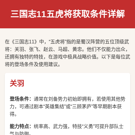
三国志11五虎将获取条件详解
在《三国志11》中，“五虎将”指的是蜀汉阵营的五位顶级武
将：关羽、张飞、赵云、马超、黄忠。他们不仅能力出众，
还拥有独特的特技，在游戏中极具战略价值。以下是每位武
将的登场条件及使用建议。
关羽
登场条件：
通常在刘备势力初始即拥有，若使用其他势
力，可通过剧本“英雄集结”或“三顾茅庐”等早期剧本获
得。
能力特点：
统率高、武力强，特技“义勇”可提升部队士
气与防御。