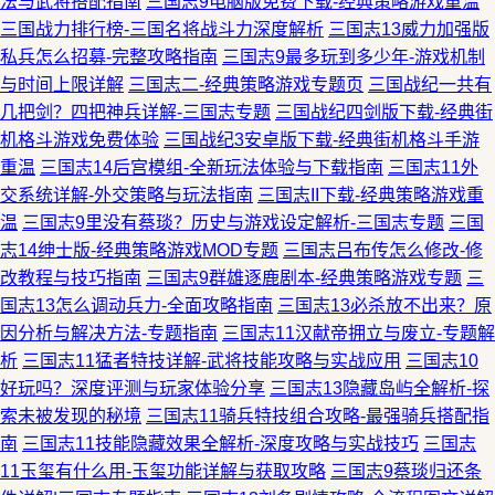
法与武将搭配指南
三国志9电脑版免费下载-经典策略游戏重温
三国战力排行榜-三国名将战斗力深度解析
三国志13威力加强版
私兵怎么招募-完整攻略指南
三国志9最多玩到多少年-游戏机制
与时间上限详解
三国志二-经典策略游戏专题页
三国战纪一共有
几把剑？四把神兵详解-三国志专题
三国战纪四剑版下载-经典街
机格斗游戏免费体验
三国战纪3安卓版下载-经典街机格斗手游
重温
三国志14后宫模组-全新玩法体验与下载指南
三国志11外
交系统详解-外交策略与玩法指南
三国志II下载-经典策略游戏重
温
三国志9里没有蔡琰？历史与游戏设定解析-三国志专题
三国
志14绅士版-经典策略游戏MOD专题
三国志吕布传怎么修改-修
改教程与技巧指南
三国志9群雄逐鹿剧本-经典策略游戏专题
三
国志13怎么调动兵力-全面攻略指南
三国志13必杀放不出来？原
因分析与解决方法-专题指南
三国志11汉献帝拥立与废立-专题解
析
三国志11猛者特技详解-武将技能攻略与实战应用
三国志10
好玩吗？深度评测与玩家体验分享
三国志13隐藏岛屿全解析-探
索未被发现的秘境
三国志11骑兵特技组合攻略-最强骑兵搭配指
南
三国志11技能隐藏效果全解析-深度攻略与实战技巧
三国志
11玉玺有什么用-玉玺功能详解与获取攻略
三国志9蔡琰归还条