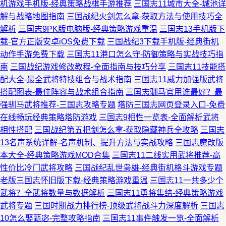
机游戏手机版-经典策略战棋手游推荐
三国志11城市大全-城池详
解与战略地图指南
三国战纪火剑怎么拿-获取方法与使用技巧全
解析
三国志9PK版电脑版-经典策略游戏重温
三国志13手机版下
载-官方正版安卓iOS免费下载
三国战纪3下载手机版-经典街机
动作手游免费下载
三国志11港口怎么守-防御策略与实战技巧指
南
三国战纪游戏修改教程-全面指南与技巧分享
三国志11技能搭
配大全-最全武将特技组合与战术指南
三国志11威力加强版武将
搭配图表-最佳阵容与战术组合指南
三国志驯马官用谁最好？最
强驯马武将推荐-三国志攻略专题
塔防三国志网页登录入口-免费
在线畅玩经典策略塔防游戏
三国志9相性一览表-全面解析武将
相性搭配
三国战纪第五把剑怎么拿-获取隐藏神兵全攻略
三国志
13名声系统详解-名声机制、提升方法与实战攻略
三国志魔改版
本大全-经典策略游戏MOD合集
三国志11二线实用武将推荐-高
性价比冷门武将攻略
三国战纪乱世枭雄-经典街机格斗游戏专题
老版三国志怀旧版下载-经典策略游戏重温
三国志11一共多少个
武将？全武将数量与数据解析
三国志11勇将集结-经典策略游戏
武将专题
三国时期战力排行榜-顶级武将战斗力深度解析
三国志
10怎么娶甄宓-完整攻略指南
三国志11事件触发一览-全面解析