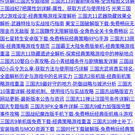
件详解|三国志专题指南
三国志13刘备剧情攻略-全流程图文详解
三国战纪7把属性剑详解-属性、获取方式与使用技巧
光荣三国
志2游戏设定-经典策略游戏深度解析
三国志11武器隐藏效果全
解析-武器特技与实战技巧指南
果宝三国破解版下载-免费畅玩无
限金币无敌版
圣三国魏传无限解锁版-全角色全关卡免费畅玩
三
国七星转生安卓版下载-免费畅玩经典策略RPG手游
三国志13原
版-经典策略游戏专题页
三国霸王大陆免费版单机-经典策略游戏
重温
三国志11隐藏遗迹全解析-探索经典策略游戏中的神秘地点
三国志10娶白小青攻略-白小青结婚条件与剧情触发详解
三国战
纪小兵令怎么拿-获取方法与使用技巧详解
三国志武将真实排名-
全面解析历史与游戏中的名将实力
三国志2街机版-经典街机策
略游戏重温
三国志9最好守的地方-防御战略与城池分析
三国志
10落雷详解-技能机制、使用技巧与实战攻略
三国志战略版官方
网站更新-最新版本公告与资讯
三国志11禅让汉国号条件详解|三
国志专题指南
三国志9PK全事件详解-三国志9威力加强版完整
事件攻略
三国战纪魔改版手机下载-免费畅玩经典街机格斗游戏
三国志9单机版免费下载-经典策略游戏重温
三国志10绅士补丁-
安装指南与MOD资源下载
三国时代下载破解版-免费畅玩经典策