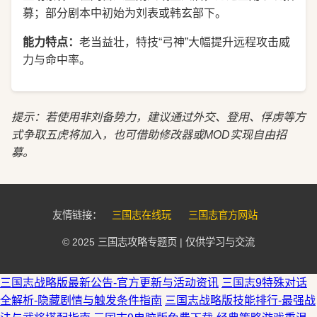
募；部分剧本中初始为刘表或韩玄部下。
能力特点：
老当益壮，特技“弓神”大幅提升远程攻击威
力与命中率。
提示：若使用非刘备势力，建议通过外交、登用、俘虏等方
式争取五虎将加入，也可借助修改器或MOD实现自由招
募。
友情链接：
三国志在线玩
三国志官方网站
© 2025 三国志攻略专题页 | 仅供学习与交流
三国志战略版最新公告-官方更新与活动资讯
三国志9特殊对话
全解析-隐藏剧情与触发条件指南
三国志战略版技能排行-最强战