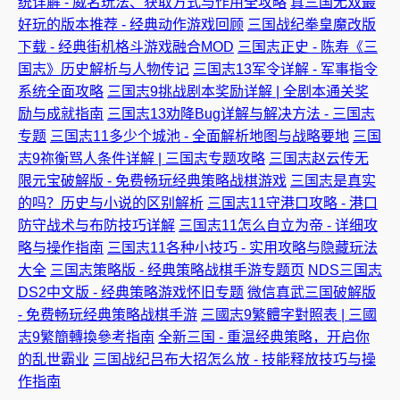
统详解 - 威名玩法、获取方式与作用全攻略
真三国无双最
好玩的版本推荐 - 经典动作游戏回顾
三国战纪拳皇魔改版
下载 - 经典街机格斗游戏融合MOD
三国志正史 - 陈寿《三
国志》历史解析与人物传记
三国志13军令详解 - 军事指令
系统全面攻略
三国志9挑战剧本奖励详解 | 全剧本通关奖
励与成就指南
三国志13劝降Bug详解与解决方法 - 三国志
专题
三国志11多少个城池 - 全面解析地图与战略要地
三国
志9祢衡骂人条件详解 | 三国志专题攻略
三国志赵云传无
限元宝破解版 - 免费畅玩经典策略战棋游戏
三国志是真实
的吗？历史与小说的区别解析
三国志11守港口攻略 - 港口
防守战术与布防技巧详解
三国志11怎么自立为帝 - 详细攻
略与操作指南
三国志11各种小技巧 - 实用攻略与隐藏玩法
大全
三国志策略版 - 经典策略战棋手游专题页
NDS三国志
DS2中文版 - 经典策略游戏怀旧专题
微信真武三国破解版
- 免费畅玩经典策略战棋手游
三國志9繁體字對照表 | 三國
志9繁簡轉換參考指南
全新三国 - 重温经典策略，开启你
的乱世霸业
三国战纪吕布大招怎么放 - 技能释放技巧与操
作指南