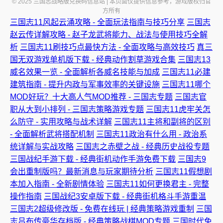
© 2025 三国志战略版兑换码信息站 | 本页面仅提供信息参考，游戏版权归官
方所有
三国志11风起云涌攻略 - 全面玩法指南与技巧分享
三国志
赵云传详解攻略 - 赵子龙武将能力、战法与使用技巧全解
析
三国志11刷技巧点最快方法 - 全面攻略与高效技巧
真三
国无双游戏单机版下载 - 经典动作割草游戏合集
三国志13
威名效果一览 - 全面解析各威名技能与加成
三国志11必建
建筑指南 - 提升内政与军事效率的关键设施
三国志11哪个
MOD好玩？十大高人气MOD推荐 - 三国志专题
三国志官
职从大到小排列 - 三国志策略游戏专题
三国志11虎牢关怎
么防守 - 实用攻略与战术详解
三国志11主将和副将的区别
- 全面解析武将搭配机制
三国志11政治有什么用 - 政治系
统详解与实战攻略
三国志之赤壁之战 - 经典历史战役专题
三国战纪手游下载 - 经典街机动作手游免费下载
三国志9
会出重制版吗？最新消息与玩家期待分析
三国志11假想剧
本加入指南 - 全新剧情体验
三国志11如何更换君主 - 完整
操作指南
三国战纪3安卓版下载 - 经典街机格斗手游重温
三国志2超级修改版 - 免费在线玩 | 经典策略游戏重制
三国
志吕布传豪华存档版 - 经典策略战棋MOD专题
三国时代免