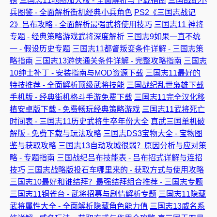
榜
三国志11地图加大版 - 全面解析与下载指南
三国战纪小
兵图鉴 - 全面解析街机经典小兵角色
PS2《三国志战记
2》吕布攻略 - 全面解析最强武将使用技巧
三国志11 神将
专题 - 经典策略游戏武将深度解析
三国志9如果一直不统
一 - 假设历史专题
三国志11都督叛变条件详解 - 三国志策
略指南
三国志13游侠通关条件详解 - 完整攻略指南
三国志
10绅士补丁 - 安装指南与MOD资源下载
三国志11最好的
特技推荐 - 全面解析顶级武将技能
三国战纪乱世枭雄下载
手机版 - 经典街机格斗手游免费下载
三国志11完全汉化移
植安卓版下载 - 免费畅玩经典策略游戏
三国志11武将死亡
时间表 - 三国志11历史武将生卒年份大全
真武三国单机破
解版 - 免费下载与玩法攻略
三国志DS3宝物大全 - 宝物图
鉴与获取攻略
三国志13自动攻城很弱？原因分析与应对策
略 - 专题指南
三国战纪吕布技能表 - 吕布招式详解与连招
技巧
三国志战略版投石车哪里来的 - 获取方式与使用攻略
三国志10最好和谁结拜？最强结拜组合推荐 - 三国志专题
三国志11铜雀台 - 武将招募与剧情解析专题
三国志11隐藏
武将属性大全 - 全面解析隐藏角色能力值
三国志13威名系