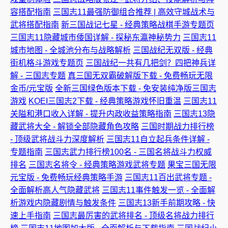
容搭配指南
三国志11最强防御组合推荐 | 高效守城战术与
武将搭配指南
新三国战记七星 - 经典策略战棋手游专题页
三国志11隐藏城市倭国详解 - 探秘东瀛神秘势力
三国志11
城市地图 - 全城池分布与战略解析
三国战纪无双版 - 经典
街机格斗游戏专题页
三国战纪一共有几把剑？四把神兵详
解 - 三国志专题
真三国无双霸破解版下载 - 免费畅玩无限
金币/元宝版
全新三国绿色版本下载 - 免安装纯净版三国志
游戏
KOEI三国志2下载 - 经典策略游戏怀旧重温
三国志11
关隘和港口收入详解 - 提升内政收益策略指南
三国志13隐
藏武将大全 - 解锁全部隐藏角色攻略
三国时期战力排行榜
- 顶级武将战斗力深度解析
三国志11自立起兵条件详解 -
专题指南
三国志武力排行榜100名 - 三国名将战斗力权威
排名
三国志名将令 - 经典策略游戏武将专题
果宝三国无限
元宝版 - 免费畅玩经典策略手游
三国志11百出武将专题 -
全面解析高人气隐藏武将
三国志11事件触发一览 - 全面解
析游戏内隐藏剧情与触发条件
三国志13新手前期攻略 - 快
速上手指南
三国志最厉害的武将排名 - 顶级名将战力排行