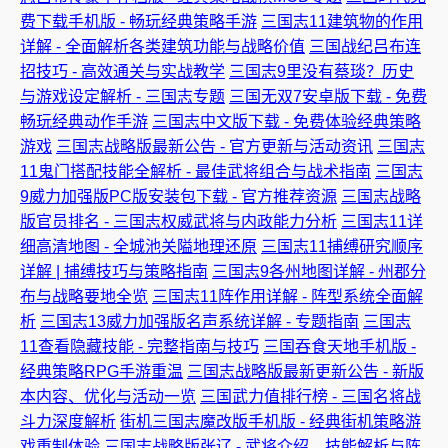
费下载手机版 - 畅玩经典策略手游
三国志11建筑物的作用
详解 - 全面解析各类建筑功能与战略价值
三国战纪吕布连
招技巧 - 高效通关与实战教学
三国志9里没有蔡琰？历史
与游戏设定解析 - 三国志专题
三国无双7安卓版下载 - 免费
畅玩经典动作手游
三国志中文版下载 - 免费体验经典策略
游戏
三国志战略版最新公告 - 官方更新与活动资讯
三国志
11鬼门搭配技能全解析 - 最佳武将组合与战术指南
三国志
9威力加强版PC版安装包下载 - 官方推荐资源
三国志战略
版官员排名 - 三国志权威武将与内政能力分析
三国志11详
细高清地图 - 全城池关隘地理还原
三国志11捕缚研究顺序
详解 | 捕缚技巧与策略指南
三国志9各州地图详解 - 州郡分
布与战略要地全览
三国志11阵作用详解 - 阵型系统全面解
析
三国志13威力加强版名声系统详解 - 专题指南
三国志
11查看隐藏技能 - 完整指南与技巧
三国吞食天地手机版 -
经典策略RPG手游重温
三国志战略版最新更新公告 - 新版
本内容、优化与活动一览
三国武力值排行榜 - 三国名将战
斗力深度解析
街机三国志魔改版手机版 - 经典街机策略游
戏重制体验
三国志战略版张辽 - 武将介绍、技能解析与阵