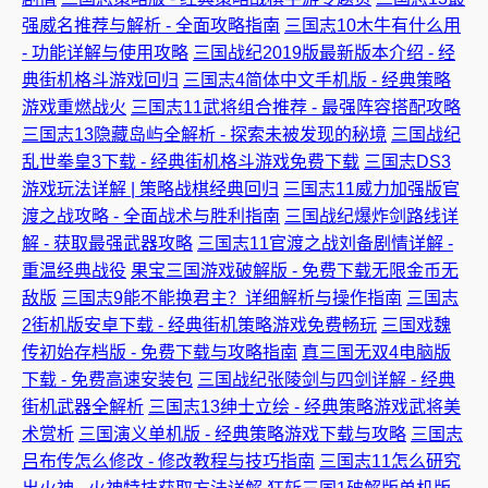
强威名推荐与解析 - 全面攻略指南
三国志10木牛有什么用
- 功能详解与使用攻略
三国战纪2019版最新版本介绍 - 经
典街机格斗游戏回归
三国志4简体中文手机版 - 经典策略
游戏重燃战火
三国志11武将组合推荐 - 最强阵容搭配攻略
三国志13隐藏岛屿全解析 - 探索未被发现的秘境
三国战纪
乱世拳皇3下载 - 经典街机格斗游戏免费下载
三国志DS3
游戏玩法详解 | 策略战棋经典回归
三国志11威力加强版官
渡之战攻略 - 全面战术与胜利指南
三国战纪爆炸剑路线详
解 - 获取最强武器攻略
三国志11官渡之战刘备剧情详解 -
重温经典战役
果宝三国游戏破解版 - 免费下载无限金币无
敌版
三国志9能不能换君主？详细解析与操作指南
三国志
2街机版安卓下载 - 经典街机策略游戏免费畅玩
三国戏魏
传初始存档版 - 免费下载与攻略指南
真三国无双4电脑版
下载 - 免费高速安装包
三国战纪张陵剑与四剑详解 - 经典
街机武器全解析
三国志13绅士立绘 - 经典策略游戏武将美
术赏析
三国演义单机版 - 经典策略游戏下载与攻略
三国志
吕布传怎么修改 - 修改教程与技巧指南
三国志11怎么研究