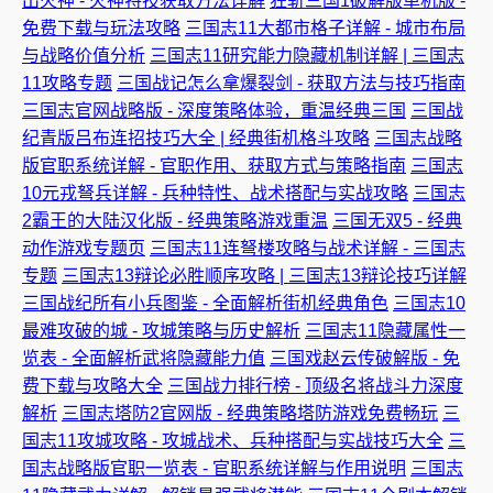
出火神 - 火神特技获取方法详解
狂斩三国1破解版单机版 -
免费下载与玩法攻略
三国志11大都市格子详解 - 城市布局
与战略价值分析
三国志11研究能力隐藏机制详解 | 三国志
11攻略专题
三国战记怎么拿爆裂剑 - 获取方法与技巧指南
三国志官网战略版 - 深度策略体验，重温经典三国
三国战
纪青版吕布连招技巧大全 | 经典街机格斗攻略
三国志战略
版官职系统详解 - 官职作用、获取方式与策略指南
三国志
10元戎弩兵详解 - 兵种特性、战术搭配与实战攻略
三国志
2霸王的大陆汉化版 - 经典策略游戏重温
三国无双5 - 经典
动作游戏专题页
三国志11连弩楼攻略与战术详解 - 三国志
专题
三国志13辩论必胜顺序攻略 | 三国志13辩论技巧详解
三国战纪所有小兵图鉴 - 全面解析街机经典角色
三国志10
最难攻破的城 - 攻城策略与历史解析
三国志11隐藏属性一
览表 - 全面解析武将隐藏能力值
三国戏赵云传破解版 - 免
费下载与攻略大全
三国战力排行榜 - 顶级名将战斗力深度
解析
三国志塔防2官网版 - 经典策略塔防游戏免费畅玩
三
国志11攻城攻略 - 攻城战术、兵种搭配与实战技巧大全
三
国志战略版官职一览表 - 官职系统详解与作用说明
三国志