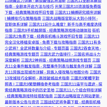
11隐藏武力详解 - 解锁最强武将潜能
三国志11全剧本解锁
指南 - 全剧本开启方法与技巧
光荣三国志10流浪版免费版
下载 - 经典策略游戏怀旧专题
三国志11捕缚研究顺序详解
| 捕缚技巧与策略指南
三国志战略版官职从大到小排列 -
官职体系详解
三国志11玩什么难度？新手与高手难度选择
指南
三国志9手机触屏版 - 经典策略游戏移动端体验
街机
三国志2免费下载 - 经典街机格斗游戏怀旧专题
三国志13
完全汉化移植安卓版 - 免费下载与攻略指南
三国志11有多
少武将？全武将数量与介绍 - 专题页面
三国志2吞食天地 -
经典策略游戏专题页
三国志武力值排行 - 三国名将战斗力
深度解析
三国志2神将版 - 经典策略战棋游戏专题页
三国
志11全事件触发指南 - 完整事件列表与触发条件详解
三国
志11异族出现城市详解 - 异族入侵攻略与地图分布
三国志
13攻城技巧全解析 - 高效破城战术指南
三國志9繁體字對
照表 | 三國志9繁簡轉換參考指南
三国志11庙宇与遗迹 - 探
索经典策略游戏中的历史圣地
三国志11八个组合特技详解
- 经典策略游戏特技搭配指南
三国志战略版官方网站更新 -
最新版本公告与资讯
三国战纪武将争霸下载 - 经典街机格