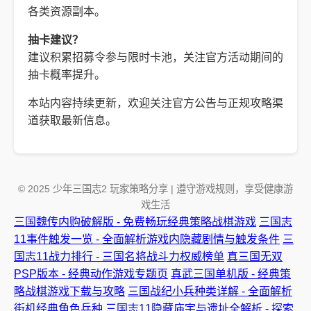
各类资源副本。
抽卡建议？
建议积累招募令参与限时卡池，关注官方活动期间的
抽卡概率提升。
本站内容持续更新，欢迎关注官方公告与正规攻略渠
道获取最新信息。
© 2025 少年三国志2 玩家策略分享 | 遵守游戏规则，享受健康游
戏生活
三国魏传内购破解版 - 免费畅玩经典策略战棋游戏
三国志
11事件触发一览 - 全面解析游戏内隐藏剧情与触发条件
三
国志11战力排行 - 三国名将战斗力权威榜单
真三国无双
PSP版本 - 经典动作游戏专题页
真武三国单机版 - 经典策
略战棋游戏下载与攻略
三国战纪小兵种类详解 - 全面解析
街机经典角色兵种
三国志11隐藏庙宇与遗址全解析 - 探索