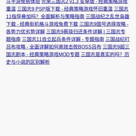
斗手游免费体验
光荣三国志2 v1.3 安卓版 - 经典策略游戏
重温
三国志9 PSP版下载 - 经典策略游戏怀旧重温
三国志
11指导叠加吗？全面解析与策略指南
三国战纪之乱世枭雄
下载 - 经典街机格斗游戏免费下载
三国志9国号选择攻略 -
各势力优劣势详解
三国志9蔡琰归还条件详解 | 三国志专
题指南
三国志11自立起兵条件详解 - 专题指南
三国战纪打
吕布攻略 - 全面详解如何高效击败BOSS吕布
三国志9超三
国志剧本 - 经典策略游戏MOD专题
三国志是真实的吗？历
史与小说的区别解析