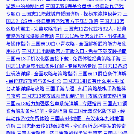
游戏中的神秘地点
三国无双6完美合盘版 - 经典动作游戏
专题页
三国志11隐藏城市倭国详解 - 探秘东瀛神秘势力
三
国志2 iOS版 - 经典策略游戏官方下载与攻略
三国志13怎
么取代君主 - 完整攻略指南
三国志11古代武将32人 - 经典
策略游戏武将图鉴专题
三国志13私兵怎么出征 - 出征机制
与操作指南
三国志10白小青攻略 - 全面解析武将能力与使
用技巧
三国志11电脑版官方正版入口 - 免费下载安装指南
三国志13手机汉化版直接下载 - 免费体验经典策略手游
三
国志11诸葛亮出现条件详解 - 专属攻略专题
三国志13各职
业玩法详解 - 全面攻略与策略指南
三国志11爵位条件详解
- 爵位获取攻略与条件汇总
三国志11铜雀有什么用 - 铜雀
台功能详解与攻略
三国手游专题 - 热门策略战棋手游推荐
与攻略
三国志13被攻城预警机制详解 | 攻城防御策略指南
三国志13威力加强版名声系统详解 - 专题指南
三国志11铜
雀台触发条件详解 - 专题指南
真三国无双汉化版下载 - 经
典动作游戏免费体验
三国志9州地图 - 东汉末年九州地理
详解
三国志赵云传幻想线攻略 - 全面解析龙胆将军的传奇
剧情
三国志策略版 - 经典策略战棋手游专题页
三国志13最