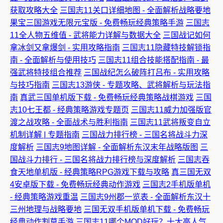
获取攻略大全
三国志11关口详细地图 - 全面解析战略要地
果宝三国游戏无限元宝版 - 免费畅玩经典策略手游
三国志
11全人物五维值 - 武将能力详解与数据大全
三国战记如何
拿冰剑又拿爆剑 - 实用攻略指南
三国志11隐藏特技解锁指
南 - 全面解析与使用技巧
三国志11组合技能搭配指南 - 最
强武将特技组合推荐
三国战纪怎么破阵打吕布 - 实用攻略
与技巧指南
三国志13游侠 - 专题攻略、武将解析与玩法指
南
真武三国单机版下载 - 免费畅玩经典策略战棋游戏
三国
志10七王都 - 经典策略游戏专题页
三国志11威力加强版官
渡之战攻略 - 全面战术与胜利指南
三国志11武将叛变自立
机制详解 | 专题指南
三国战力排行榜 - 三国名将战斗力深
度解析
三国志9地图详解 - 全面解析东汉末年战略版图
三
国战斗力排行 - 三国名将战力排行榜与深度解析
三国志吞
食天地单机版 - 经典策略RPG游戏下载与攻略
真三国无双
4安卓版下载 - 免费畅玩经典动作游戏
三国志2手机版单机
- 经典策略游戏重温
三国志9州郡一览表 - 全面解析东汉十
三州地理与战略要地
三国无双手机版单机下载 - 免费畅玩
经典动作割草手游
三国志11哪个MOD好玩？十大高人气