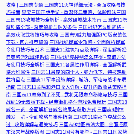
攻略 | 三国志专题
三国志11火神详细玩法 - 全面攻略与技
巧指南
果宝三国正版手游 - 重温经典策略，体验趣味三国
三国志13攻城技巧全解析 - 高效破城战术指南
三国志11隐
藏剧情全部 - 深度解析与触发条件
三国战纪怎么刷武将 -
高效获取武将技巧与攻略
三国志9威力加强版PC版安装包
下载 - 官方推荐资源
三国战纪援军令攻略 - 全面解析援军
令使用技巧与战术
三国志11建筑特点及详解 - 深度解析经
典策略游戏城建系统
三国战纪爆裂剑怎么获得 - 获取方法
与使用技巧全解析
三国志11各属性作用详解 - 全面解析武
将六维属性
三国志11最废的四个人 - 能力低下、特技鸡肋
武将盘点
三国志11军事设施详解 - 城防、军屯与战术布局
指南
三国志11关隘和港口收入详解 - 提升内政收益策略指
南
三国志11寿命到了不死 - 武将无限寿命秘籍与技巧
三国
战纪19无双版下载 - 经典街机格斗游戏免费畅玩
三国志13
威名一览 - 全面解析各威名效果与获取方式
三国志9剧情
触发一览 - 全面攻略与事件指南
三国志11南郡争夺战怎么
过 - 攻略详解与通关技巧
三国志9地图高清大图 - 全面还原
东汉末年战略版图
三国志11国号有哪些 - 三国志11国家势