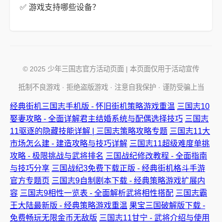
✅ 游戏支持哪些设备？
© 2025 少年三国志官方活动页面 | 本页面仅用于活动宣传
抵制不良游戏 · 拒绝盗版游戏 · 注意自我保护 · 谨防受骗上当
经典街机三国志手机版 - 怀旧街机策略游戏重温
三国志10
娶妻攻略 - 全面详解君主结婚系统与配偶选择技巧
三国志
11驱逐的隐藏技能详解 | 三国志策略攻略专题
三国志11大
市场怎么建 - 建造攻略与技巧详解
三国志11超级难度单挑
攻略 - 极限挑战与武将排名
三国战纪修改教程 - 全面指南
与技巧分享
三国战纪3免费下载正版 - 经典街机格斗手游
官方专题页
三国志9自制剧本下载 - 经典策略游戏扩展内
容
三国志9相性一览表 - 全面解析武将相性搭配
三国志霸
王大陆最新版 - 经典策略游戏重温
果宝三国破解版下载 -
免费畅玩无限金币无敌版
三国志11甘宁 - 武将介绍与使用