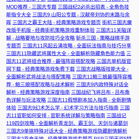
MOD推荐 - 三国志专题
三国战纪2必杀出招表 - 全角色技
能指令大全
三国志9 山阳公专题 - 汉献帝刘协的末路与余
晖
三国志之霸王大陆 - 经典策略游戏专题页
街机三国志魔
改版手机版 - 经典街机策略游戏重制体验
三国志11关隘详
解 - 战略要地与攻防技巧全攻略
斩杀三国 - 策略战棋手游
专题页
三国志11风起云涌攻略 - 全面玩法指南与技巧分享
三国志11隐藏武将属性大全 - 全面解析隐藏角色能力值
三
国志11武将组合推荐 - 最强阵容搭配攻略
三国志单机版官
网下载 - 经典策略游戏免费下载
三国志战略版技能大全 -
全面解析武将战法与搭配策略
三国志11鲍三娘最强阵容推
荐 - 鲍三娘搭配攻略与战术解析
三国志9内政特殊对话全
解析 - 经典策略游戏深度指南
三国战纪飞将吕布 - 吕布角
色详解与玩法攻略
三国志11假想剧本加入指南 - 全新剧情
体验
三国志9幻术怎么学 - 幻术学习方法与技巧指南
三国
志11官职如何安排 - 官职系统详解与策略指南
三国战记
119四剑攻略 - 全面解析青龙剑、霸王剑、天剑与诸葛剑
三国志9单挑特殊对话大全 - 经典策略游戏隐藏剧情解析
三国志2吞食天地 - 经典策略游戏专题页
PSP三国无双5特