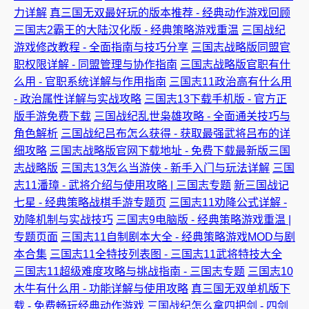
力详解
真三国无双最好玩的版本推荐 - 经典动作游戏回顾
三国志2霸王的大陆汉化版 - 经典策略游戏重温
三国战纪
游戏修改教程 - 全面指南与技巧分享
三国志战略版同盟官
职权限详解 - 同盟管理与协作指南
三国志战略版官职有什
么用 - 官职系统详解与作用指南
三国志11政治高有什么用
- 政治属性详解与实战攻略
三国志13下载手机版 - 官方正
版手游免费下载
三国战纪乱世枭雄攻略 - 全面通关技巧与
角色解析
三国战纪吕布怎么获得 - 获取最强武将吕布的详
细攻略
三国志战略版官网下载地址 - 免费下载最新版三国
志战略版
三国志13怎么当游侠 - 新手入门与玩法详解
三国
志11潘璋 - 武将介绍与使用攻略 | 三国志专题
新三国战记
七星 - 经典策略战棋手游专题页
三国志11劝降公式详解 -
劝降机制与实战技巧
三国志9电脑版 - 经典策略游戏重温 |
专题页面
三国志11自制剧本大全 - 经典策略游戏MOD与剧
本合集
三国志11全特技列表图 - 三国志11武将特技大全
三国志11超级难度攻略与挑战指南 - 三国志专题
三国志10
木牛有什么用 - 功能详解与使用攻略
真三国无双单机版下
载 - 免费畅玩经典动作游戏
三国战纪怎么拿四把剑 - 四剑