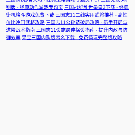
别版 - 经典动作游戏专题页
三国战纪乱世拳皇3下载 - 经典
街机格斗游戏免费下载
三国志11二线实用武将推荐 - 高性
价比冷门武将攻略
三国志11公孙恭破局攻略 - 新手开局与
进阶战术指南
三国志11设施最佳摆设指南 - 提升内政与防
御效率
果宝三国内购版怎么下载 - 免费畅玩完整版攻略