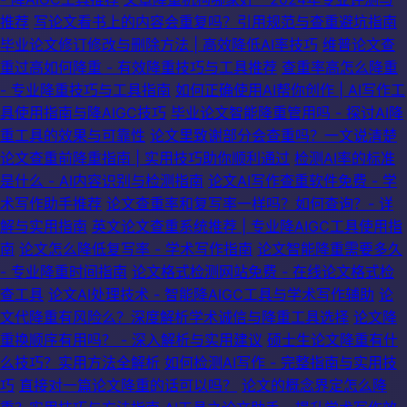
推荐
写论文看书上的内容会重复吗？引用规范与查重避坑指南
毕业论文修订修改与删除方法 | 高效降低AI率技巧
维普论文查
重过高如何降重 - 有效降重技巧与工具推荐
查重率高怎么降重
- 专业降重技巧与工具指南
如何正确使用AI帮你创作 | AI写作工
具使用指南与降AIGC技巧
毕业论文智能降重管用吗 - 探讨AI降
重工具的效果与可靠性
论文里致谢部分会查重吗？一文说清楚
论文查重前降重指南 | 实用技巧助你顺利通过
检测AI率的标准
是什么 - AI内容识别与检测指南
论文AI写作查重软件免费 - 学
术写作助手推荐
论文查重率和复写率一样吗？如何查询？- 详
解与实用指南
英文论文查重系统推荐 | 专业降AIGC工具使用指
南
论文怎么降低复写率 - 学术写作指南
论文智能降重需要多久
- 专业降重时间指南
论文格式检测网站免费 - 在线论文格式检
查工具
论文AI处理技术 - 智能降AIGC工具与学术写作辅助
论
文代降重有风险么？深度解析学术诚信与降重工具选择
论文降
重换顺序有用吗？ - 深入解析与实用建议
硕士生论文降重有什
么技巧？实用方法全解析
如何检测AI写作 - 完整指南与实用技
巧
直接对一篇论文降重的话可以吗？
论文的概念界定怎么降