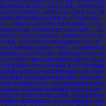
重？实用技巧与方法指南
AI工具之论文助手 - 提升学术写作效
率的智能解决方案
在网上怎么进行论文查重？完整指南与实用
技巧
论文如何降重复率 - 高效降重方法与工具推荐
中文论文翻
译成英文重复率问题解析与应对策略
硕士论文用AI润色可以
吗？- 专业解答与工具推荐
职称论文查重知网用哪个？官方系
统推荐与使用指南
论文降重的重复部分会显示出来吗？ - 论文
降重指南
毕业论文怎么降重率最快 - 实用降重技巧与方法
反AI
论文查重 - 应对AI检测的专业指南
如何避免论文AI风险 | 降
AIGC工具使用指南
AI文献阅读 | 严伯钧：人工智能时代的学术
研究新范式
AI论文写作话术指南 - 高效利用AI工具完成学术论
文
AI写作侵权吗？解析AI生成内容的版权与法律风险
AI毕业设
计论文免费资源与降AIGC工具使用指南
论文中引用的数据表格
怎么降重？实用技巧分享
论文查重率指的是什么意思？全面解
析学术重复率
本科生毕业论文AI查重率全解析 | 如何应对AI写
作检测
论文降重技巧与方法 - 如何有效降低论文重复率
硕士论
文查重指南 - 如何正确进行论文查重检测
致谢部分怎么降重？
实用技巧与写作指南
AI毕业论文工具推荐 - 高效完成学术写作
的智能助手
维普数据降重技巧 - 专业论文查重降重指南
怎样缩