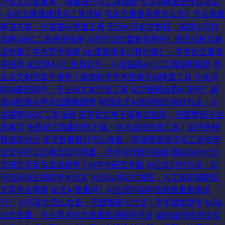
小论文的查重率 - 降重技巧与工具指南
论文AI降重是什么意思
- AI论文降重原理与工具详解
写论文重复率高怎么办？专业降重
解决方案 - 小发猫AI降重工具
无问AI写论文教程 - 高效AI写作
与降AIGC工具使用指南
AI写作论文重复率高吗？原因分析与解
决方案 | 学术写作指南
Sci重复率多少算抄袭？ - 学术论文重复
率指南
论文降AIGC免费软件 - 小发猫降AIGC工具使用指南
毕
业论文制图软件推荐 | 高效制作学术图表与AI降重工具
头条消
除AI痕迹软件 - 专业AI文本优化工具
论文投稿会查AI率吗？解
读AI检测与学术出版新趋势
降低论文AI高风险的有效方法 - 小
发猫降AIGC工具指南
医学论文电子版格式指南 - 完整教程与注
意事项
免费论文查重软件下载 - 学术诚信检测工具 | 支持多种
数据库对比
论文数据部分怎么降重 - 有效降重技巧与工具推荐
论文中的公式概念如何降重 - 学术写作技巧指南
国内AI分析论
文研究现状与发展趋势 | AI学术研究专题
AI论文识别方法 - 如
何检测AI生成的学术论文
AI怎么拼论文拼图 - 人工智能辅助论
文写作全攻略
论文AI查重吗？AI生成内容能否被查重系统识
别？
AI写论文怎么检查 - 完整指南与方法 | 学术诚信助手
MBA
论文查重 - 专业学术论文查重检测服务平台
高校如何检测论文