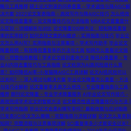
略与工具推荐
硕士论文附录的问卷查重 - 学术诚信与降AIGC解
决方案
2022论文发表指南 - 高效写作与降AIGC技巧
怎么修改
论文降低查重率 - 论文降重技巧与方法指南
MBA论文查重查什
么区别 - 详细解析与对比
论文降重100种方法：轻松降低重复
率的实用技巧
如何去除文章的AI痕迹 - 实用指南与技巧
毕业论
文怎么用AI写？实用指南与注意事项 - 学术写作助手
毕业论文
降重视频 - 有效降低重复率的方法与工具
知网怎么查看论文级
别 - 完整指南教程 | 学术论文级别查询方法
降低AI查重率 - 专
业AI内容去重技巧与工具指南
论文检测为AI高风险是什么意
思？如何降低AI率-小发猫降AIGC工具详解
论文AI低风险可以
过关吗？ - 深入探讨与解决方案
毕业论文降重怎么查重 - 方法
与技巧全解析
论文重复率太高怎么修改 - 专业降重指南与工具
推荐
期刊论文降重 - 专业学术降重服务
AI毕业论文写作技巧 -
高效完成学术论文的智能方法
论文概念性语言降重技巧与方法 |
学术写作指南
毕业论文会查AI撰写率吗？最新政策与应对指南
已发表SCI论文怎么撤稿 - 完整指南与流程详解
论文怎么发表到
知网？完整流程与注意事项详解
SCI重复率多少才能安全过关？
- 降AIGC工具推荐
文章降重机构哪家好 - 2024年专业评测与