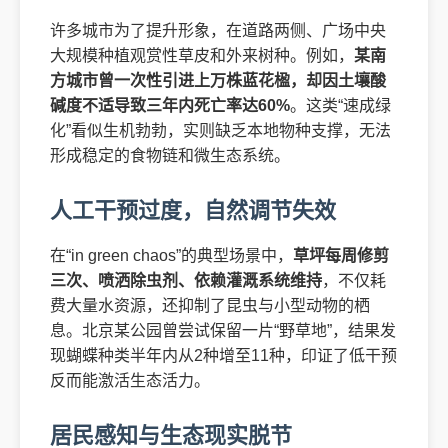
许多城市为了提升形象，在道路两侧、广场中央
大规模种植观赏性草皮和外来树种。例如，
某南
方城市曾一次性引进上万株蓝花楹，却因土壤酸
碱度不适导致三年内死亡率达60%
。这类“速成绿
化”看似生机勃勃，实则缺乏本地物种支撑，无法
形成稳定的食物链和微生态系统。
人工干预过度，自然调节失效
在“in green chaos”的典型场景中，
草坪每周修剪
三次、喷洒除虫剂、依赖灌溉系统维持
，不仅耗
费大量水资源，还抑制了昆虫与小型动物的栖
息。北京某公园曾尝试保留一片“野草地”，结果发
现蝴蝶种类半年内从2种增至11种，印证了低干预
反而能激活生态活力。
居民感知与生态现实脱节