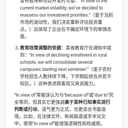
宣布暂停新项目开发时写道：“In view of the
current market volatility, we’ve decided to
reassess our investment priorities.”（鉴于当前
市场的波动性，我们决定重新评估投资重
点。）这体现了企业在不确定环境下的审慎态
度。
教育政策调整的依据
：某省教育厅在通知中提
到：“In view of declining enrollment in rural
schools, we will consolidate several
campuses starting next semester.”（鉴于农村
学校招生人数持续下降，下学期起将合并若干
校区。）这种表述既客观又具说服力。
“In view of”常被误认为与“because of”或“due to”完
全等同，但其实它更强调
基于某种已知事实进行
判断或行动
，语气更为正式，也更适合书面语
境。比如，在法律文件、新闻报道或学术论文
中，使用“In view of”能增强逻辑性和权威感。