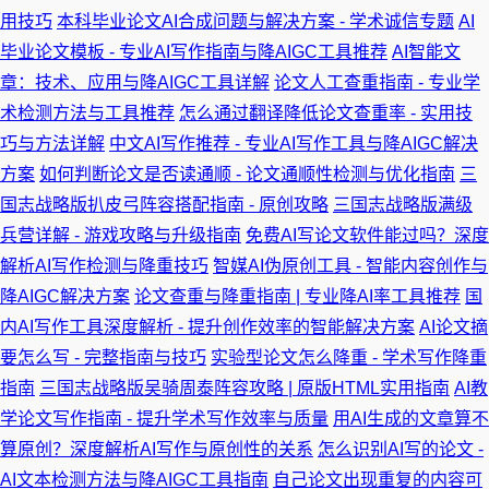
用技巧
本科毕业论文AI合成问题与解决方案 - 学术诚信专题
AI
毕业论文模板 - 专业AI写作指南与降AIGC工具推荐
AI智能文
章：技术、应用与降AIGC工具详解
论文人工查重指南 - 专业学
术检测方法与工具推荐
怎么通过翻译降低论文查重率 - 实用技
巧与方法详解
中文AI写作推荐 - 专业AI写作工具与降AIGC解决
方案
如何判断论文是否读通顺 - 论文通顺性检测与优化指南
三
国志战略版扒皮弓阵容搭配指南 - 原创攻略
三国志战略版满级
兵营详解 - 游戏攻略与升级指南
免费AI写论文软件能过吗？深度
解析AI写作检测与降重技巧
智媒AI伪原创工具 - 智能内容创作与
降AIGC解决方案
论文查重与降重指南 | 专业降AI率工具推荐
国
内AI写作工具深度解析 - 提升创作效率的智能解决方案
AI论文摘
要怎么写 - 完整指南与技巧
实验型论文怎么降重 - 学术写作降重
指南
三国志战略版吴骑周泰阵容攻略 | 原版HTML实用指南
AI教
学论文写作指南 - 提升学术写作效率与质量
用AI生成的文章算不
算原创？深度解析AI写作与原创性的关系
怎么识别AI写的论文 -
AI文本检测方法与降AIGC工具指南
自己论文出现重复的内容可