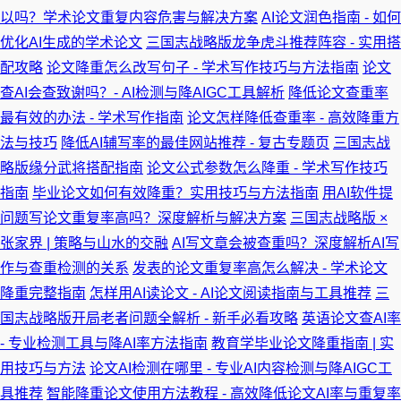
以吗？学术论文重复内容危害与解决方案
AI论文润色指南 - 如何
优化AI生成的学术论文
三国志战略版龙争虎斗推荐阵容 - 实用搭
配攻略
论文降重怎么改写句子 - 学术写作技巧与方法指南
论文
查AI会查致谢吗？- AI检测与降AIGC工具解析
降低论文查重率
最有效的办法 - 学术写作指南
论文怎样降低查重率 - 高效降重方
法与技巧
降低AI辅写率的最佳网站推荐 - 复古专题页
三国志战
略版缘分武将搭配指南
论文公式参数怎么降重 - 学术写作技巧
指南
毕业论文如何有效降重？实用技巧与方法指南
用AI软件提
问题写论文重复率高吗？深度解析与解决方案
三国志战略版 ×
张家界 | 策略与山水的交融
AI写文章会被查重吗？深度解析AI写
作与查重检测的关系
发表的论文重复率高怎么解决 - 学术论文
降重完整指南
怎样用AI读论文 - AI论文阅读指南与工具推荐
三
国志战略版开局老者问题全解析 - 新手必看攻略
英语论文查AI率
- 专业检测工具与降AI率方法指南
教育学毕业论文降重指南 | 实
用技巧与方法
论文AI检测在哪里 - 专业AI内容检测与降AIGC工
具推荐
智能降重论文使用方法教程 - 高效降低论文AI率与重复率