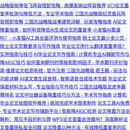
战略版核弹张飞阵容搭配攻略 - 高爆发输出阵容推荐
SCI论文重
复率检测与降低方法 - 专业学术指南
三国志战略版纪灵盾兵阵
容搭配攻略
三国志战略版战事建筑详解 - 玩家攻略指南
AI论文
降重指南 - 如何有效降低AI生成论文的重复率
小发猫AI靠谱
吗？- 小发猫AI工具全面评测与使用指南
硕士论文最少多少页 -
硕士论文页数要求与写作指南
毕业论文用什么翻译查重率低？
实用指南与技巧
AI毕业论文写作指南 | 计算机专业AI辅助写作与
降AIGC技巧
如何查询期刊的等级和影响因子 - 学术期刊评价指
南
维普论文检测系统 - 官方注册
三国志战略版 君王殿 - 玩法与
功能详解
AI读文章生成音频 - 智能语音合成技术专题
毕业论文
保密材料怎么写 - 专业指南与写作技巧
三国志战略版龙虎争霸
赛排名
论文中仪器设备降重技巧与方法 - 学术写作指南
计算机
毕业论文绘图软件推荐 | 高效完成学术图表制作
论文工具AI免费
- 专业学术论文写作辅助平台 | 智能降AIGC检测
论文降重方法全
解析：常见手段的利与弊
WPS论文查重会泄露吗？深度解析论
文查重隐私安全问题
论文降重10种方法 - 有效降低重复率的实