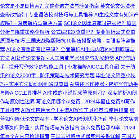
论文是不是EI检索？完整查询方法与验证指南
英文论文语法检
查修改指南 | 专业语法校对技巧与工具推荐
AI生成文章有知识产
权吗？- 深度解析与解决方案
SCI论文因重复率过高被拒？原因
分析与降重策略全解析
公式编辑器查重吗？专业解析公式查重
原理与技巧
三国志战略版陆抗T0队伍搭配攻略 - 高强度阵容推
荐
AI论文查重能查出来吗？全面解析AI生成内容的检测原理与
方法
AI著作论文专题 - 人工智能学术研究与发展趋势
AI写作助
手 - 提升写作效率的智能工具 | 小发猫降AIGC工具介绍
关于防
汛的论文2000字 - 防汛策略与技术研究专题
毕业论文降重小技
巧 - 实用方法助你顺利通过查重
AI综述写作神器 - 智能写作助手
与降AIGC工具推荐
AI生成的小说视频算原创吗？深度解析AI创
作与原创性边界
写论文用哪个AI免费 - 2024年最佳免费AI写作
工具推荐
AI写作应用大全 | 主流AI写作工具推荐与使用指南
维
普如何降低论文的AI率 - 学术论文AI检测优化指南
毕业论文实验
步骤如何降重？实用技巧与方法指南
怎么免费检测AI率 - 2024
年最全AI内容检测指南
三国志战略版武器克制关系详解
三国志