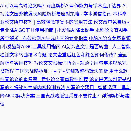
AI可以写高端论文吗？深度解析AI写作能力与学术应用边界
AI
写论文国外被发现风险解析与应对策略 - 学术诚信指南
本科毕
业论文降重技巧 | 高效降低重复率的实用方法
论文改重免费版 -
专业降AIGC工具使用指南 | 小发猫AI降重助手
本科论文查AI手
段全解析 - 有效检测AI生成内容的专业指南
电脑AI论文免费资源
| 小发猫降AIGC工具使用指南
AI怎么查文字是否转曲 - 人工智能
检测文字转曲技术专题
论文查重后红色和绿色如何修改？全面
解析与实用技巧
写论文文献标注指南 - 规范引用与学术规范完
整教程
三国志战略版唯一甘宁 - 详细攻略与玩法解析
用什么软
件查论文的重复率 - 专业论文查重软件推荐
论文是怎么判定是AI
写的？揭秘AI生成内容检测方法
AI写论文题目 - 智能选题工具与
降AIGC解决方案
三国志战略版征兵要不要停止？详细解析与建
议