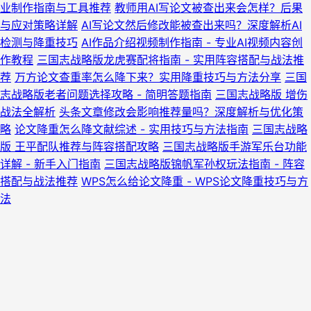
业制作指南与工具推荐
教师用AI写论文被查出来会怎样？后果
与应对策略详解
AI写论文然后修改能被查出来吗？深度解析AI
检测与降重技巧
AI作品介绍视频制作指南 - 专业AI视频内容创
作教程
三国志战略版龙虎赛配将指南 - 实用阵容搭配与战法推
荐
万方论文查重率怎么降下来？实用降重技巧与方法分享
三国
志战略版老者问题选择攻略 - 简明答题指南
三国志战略版 增伤
战法全解析
头条文章修改会影响推荐量吗？深度解析与优化策
略
论文降重怎么降文献综述 - 实用技巧与方法指南
三国志战略
版 王平配队推荐与阵容搭配攻略
三国志战略版手游军乐台功能
详解 - 新手入门指南
三国志战略版锦帆军孙权玩法指南 - 阵容
搭配与战法推荐
WPS怎么给论文降重 - WPS论文降重技巧与方
法