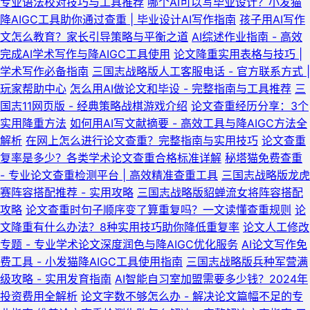
专业语法校对技巧与工具推荐
哪个AI可以写毕业设计？小发猫
降AIGC工具助你通过查重 | 毕业设计AI写作指南
孩子用AI写作
文怎么教育？家长引导策略与平衡之道
AI综述作业指南 - 高效
完成AI学术写作与降AIGC工具使用
论文降重实用表格与技巧 |
学术写作必备指南
三国志战略版人工客服电话 - 官方联系方式 |
玩家帮助中心
怎么用AI做论文和毕设 - 完整指南与工具推荐
三
国志11网页版 - 经典策略战棋游戏介绍
论文查重经历分享：3个
实用降重方法
如何用AI写文献摘要 - 高效工具与降AIGC方法全
解析
在网上怎么进行论文查重？完整指南与实用技巧
论文查重
复率是多少？各类学术论文查重合格标准详解
秘塔猫免费查重
- 专业论文查重检测平台 | 高效精准查重工具
三国志战略版龙虎
赛阵容搭配推荐 - 实用攻略
三国志战略版貂蝉流女将阵容搭配
攻略
论文查重时句子顺序变了算重复吗？一文读懂查重规则
论
文降重有什么办法？8种实用技巧助你降低重复率
论文人工修改
专题 - 专业学术论文深度润色与降AIGC优化服务
AI论文写作免
费工具 - 小发猫降AIGC工具使用指南
三国志战略版兵种军营满
级攻略 - 实用发育指南
AI智能自习室加盟需要多少钱？2024年
投资费用全解析
论文字数不够怎么办 - 解决论文篇幅不足的专