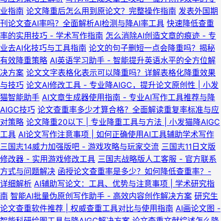
业指南
论文降重后怎么用到原论文？完整操作指南
发表外国期
刊论文查AI率吗？全面解析AI检测与降AI率工具
快速降低查重
率的实用技巧 - 学术写作指南
怎么消除AI创造文章的痕迹 - 专
业去AI化技巧与工具指南
论文的句子删短一点会降重吗？揭秘
有效降重策略
AI英语学习助手 - 智能提升英语水平的全方位解
决方案
论文文字表格化表示可以降重吗？详解表格化降重效果
与技巧
论文AI修改工具 - 专业降AIGC，提升论文原创性 | 小发
猫智能助手
AI文章生成器使用指南 - 专业AI写作工具推荐与降
AIGC技巧
论文查重率多少才算合格？全面解读重复率标准与应
对策略
论文降重20以下 | 专业降重工具与方法 | 小发猫降AIGC
工具
AI论文写作注意事项 | 如何正确使用AI工具辅助学术写作
三国志14威力加强版吧 - 游戏攻略与玩家交流
三国志11日文版
修改器 - 实用游戏修改工具
三国志战略版人工客服 - 官方联系
方式与问题解决
函授论文查重率是多少？如何降低查重率？-
详细解析
AI辅助写论文：工具、优势与注意事项 | 学术研究指
南
智能AI批量伪原创写作助手 - 高效内容创作解决方案
研究生
论文查重软件推荐 | 权威查重工具对比与使用指南
AI画论文图 -
智能科研绘图工具与降AIGC解决方案
论文查重文献综述怎么降