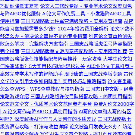
巧助你降低重复率
论文人工修改专题 - 专业学术论文深度润色
与降AIGC优化服务
AI论文写作免费工具 - 小发猫降AIGC工具
使用指南
三国志战略版兵种军营满级攻略 - 实用发育指南
AI智
能自习室加盟需要多少钱？2024年投资费用全解析
论文字数不
够怎么办 - 解决论文篇幅不足的专业指南
维普论文查重检测失
败怎么解决 - 完整解决方案指南
三国志战略版虎臣弓阵容搭配
完全指南
三国志战略版蔡文姬周泰搭配攻略 - 实用阵容推荐
三
国志战略版张任技能搭配与阵容推荐 - 玩家攻略
大学生论文如
何快速降重？5大实用技巧助你轻松过关
AI毕业论文工具推荐 -
高效完成学术写作的智能助手
周博康的三国志战略版专题
古代
文学论文引用太多如何降重？实用技巧与策略指南
论文查重率
怎么查WPS - WPS查重教程与技巧指南
三国志11中文版 - 经典
策略游戏介绍
三国志战略版许攸弓队搭配攻略 - 简明实用指南
论文范文全文 - 优质学术论文范例参考平台
免费AI论文2000字
| AI论文写作与降AIGC工具使用指南
AI写的文章和人写的有区
别吗？深度解析AI写作与人类创作的本质差异
三国志战略版七
级资源点攻略 - 打法与收益详解
论文被盗用发表怎么办？防范
与应对策略全解析
写作AI生成文章全攻略 - 提升创作效率的专