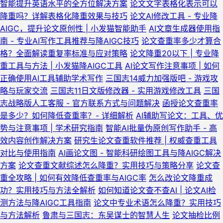
智能提升英语水平的全方位解决方案
论文文字表格化表示可以
降重吗？详解表格化降重效果与技巧
论文AI修改工具 - 专业降
AIGC，提升论文原创性 | 小发猫智能助手
AI文章生成器使用指
南 - 专业AI写作工具推荐与降AIGC技巧
论文查重率多少才算合
格？全面解读重复率标准与应对策略
论文降重20以下 | 专业降
重工具与方法 | 小发猫降AIGC工具
AI论文写作注意事项 | 如何
正确使用AI工具辅助学术写作
三国志14威力加强版吧 - 游戏攻
略与玩家交流
三国志11日文版修改器 - 实用游戏修改工具
三国
志战略版人工客服 - 官方联系方式与问题解决
函授论文查重率
是多少？如何降低查重率？- 详细解析
AI辅助写论文：工具、优
势与注意事项 | 学术研究指南
智能AI批量伪原创写作助手 - 高
效内容创作解决方案
研究生论文查重软件推荐 | 权威查重工具
对比与使用指南
AI画论文图 - 智能科研绘图工具与降AIGC解决
方案
论文查重文献综述怎么降重？实用技巧与策略分享
论文查
重全攻略 | 如何有效降低查重率与AIGC率
怎么改论文降重成
功？实用技巧与方法全解析
如何知道论文查不查AI | 论文AI检
测方法与降AIGC工具指南
论文中专业术语怎么降重？实用技巧
与方法解析
鲁肃与三国志：东吴谋士的智慧人生
论文抽检比例