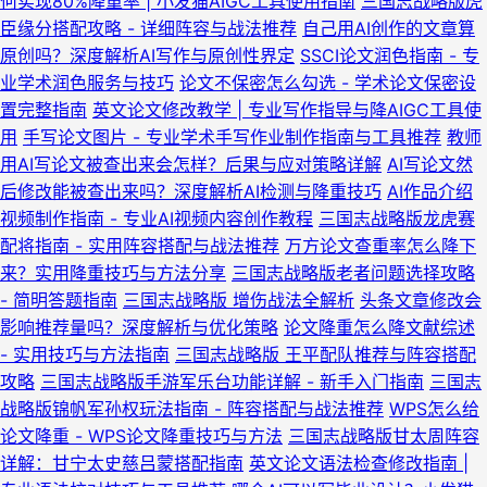
何实现80%降重率 | 小发猫AIGC工具使用指南
三国志战略版虎
臣缘分搭配攻略 - 详细阵容与战法推荐
自己用AI创作的文章算
原创吗？深度解析AI写作与原创性界定
SSCI论文润色指南 - 专
业学术润色服务与技巧
论文不保密怎么勾选 - 学术论文保密设
置完整指南
英文论文修改教学 | 专业写作指导与降AIGC工具使
用
手写论文图片 - 专业学术手写作业制作指南与工具推荐
教师
用AI写论文被查出来会怎样？后果与应对策略详解
AI写论文然
后修改能被查出来吗？深度解析AI检测与降重技巧
AI作品介绍
视频制作指南 - 专业AI视频内容创作教程
三国志战略版龙虎赛
配将指南 - 实用阵容搭配与战法推荐
万方论文查重率怎么降下
来？实用降重技巧与方法分享
三国志战略版老者问题选择攻略
- 简明答题指南
三国志战略版 增伤战法全解析
头条文章修改会
影响推荐量吗？深度解析与优化策略
论文降重怎么降文献综述
- 实用技巧与方法指南
三国志战略版 王平配队推荐与阵容搭配
攻略
三国志战略版手游军乐台功能详解 - 新手入门指南
三国志
战略版锦帆军孙权玩法指南 - 阵容搭配与战法推荐
WPS怎么给
论文降重 - WPS论文降重技巧与方法
三国志战略版甘太周阵容
详解：甘宁太史慈吕蒙搭配指南
英文论文语法检查修改指南 |