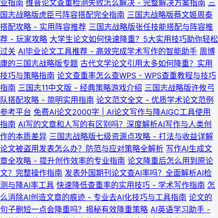
业指南
维普论文查重检测失败怎么解决 - 完整解决方案指南
三
国志战略版虎臣弓阵容搭配完全指南
三国志战略版蔡文姬周泰
搭配攻略 - 实用阵容推荐
三国志战略版张任技能搭配与阵容推
荐 - 玩家攻略
大学生论文如何快速降重？5大实用技巧助你轻松
过关
AI毕业论文工具推荐 - 高效完成学术写作的智能助手
周博
康的三国志战略版专题
古代文学论文引用太多如何降重？实用
技巧与策略指南
论文查重率怎么查WPS - WPS查重教程与技巧
指南
三国志11中文版 - 经典策略游戏介绍
三国志战略版许攸弓
队搭配攻略 - 简明实用指南
论文范文全文 - 优质学术论文范例
参考平台
免费AI论文2000字 | AI论文写作与降AIGC工具使用
指南
AI写的文章和人写的有区别吗？深度解析AI写作与人类创
作的本质差异
三国志战略版七级资源点攻略 - 打法与收益详解
论文被盗用发表怎么办？防范与应对策略全解析
写作AI生成文
章全攻略 - 提升创作效率的专业指南
论文降重后怎么用到原论
文？完整操作指南
发表外国期刊论文查AI率吗？全面解析AI检
测与降AI率工具
快速降低查重率的实用技巧 - 学术写作指南
怎
么消除AI创造文章的痕迹 - 专业去AI化技巧与工具指南
论文的
句子删短一点会降重吗？揭秘有效降重策略
AI英语学习助手 -