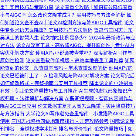
重？实用技巧与策略分享
论文查重全攻略 | 如何有效降低查重
率与AIGC率
怎么改论文降重成功？实用技巧与方法全解析
如
何知道论文查不查AI | 论文AI检测方法与降AIGC工具指南
论文
中专业术语怎么降重？实用技巧与方法解析
鲁肃与三国志：东
吴谋士的智慧人生
论文抽检比例是多少？2024年最新政策与应
对方法
论文AI改写工具 - 高效降AIGC，提升原创性 | 专业AI内
容优化解决方案
使用AI写小说会被查重吗？深度解析AI写作与
原创性检测
论文查重软件单机版 - 高效本地查重工具推荐
知网
能查到的论文一般查重率高吗 - 学术查重深度解析
你用AI写的
论文已经被盯上了 - AI检测风险与降AIGC解决方案
论文写完后
如何修改格式 - 完整指南与实用工具推荐
降重论文的小妙招最
有效 | 专业论文降重技巧与工具推荐
AI生成的虚拟形象知识产
权归属 - 法律解析与解决方案
AI撰写短视频 - 智能内容创作与
降AIGC工具应用
论文数据重复率太高怎么降重 - 实用降重技巧
与方法指南
大学论文AI写作避免查重指南 | 小发猫降AIGC工具
使用
三国志战略版四级地难度排行 - 开荒攻略参考
国际论文期
刊排名 - 全球权威学术期刊排名与评价指南
论文降重技巧 | 如