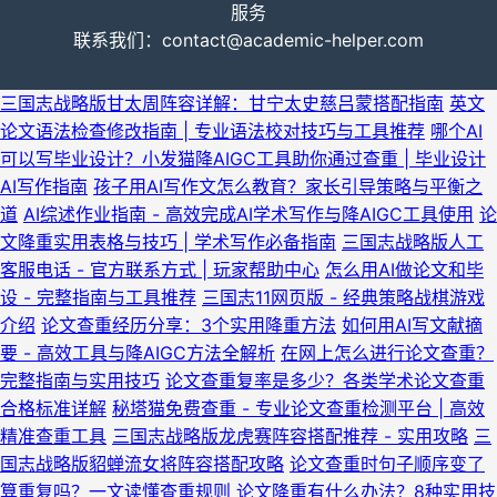
服务
联系我们：contact@academic-helper.com
三国志战略版甘太周阵容详解：甘宁太史慈吕蒙搭配指南
英文
论文语法检查修改指南 | 专业语法校对技巧与工具推荐
哪个AI
可以写毕业设计？小发猫降AIGC工具助你通过查重 | 毕业设计
AI写作指南
孩子用AI写作文怎么教育？家长引导策略与平衡之
道
AI综述作业指南 - 高效完成AI学术写作与降AIGC工具使用
论
文降重实用表格与技巧 | 学术写作必备指南
三国志战略版人工
客服电话 - 官方联系方式 | 玩家帮助中心
怎么用AI做论文和毕
设 - 完整指南与工具推荐
三国志11网页版 - 经典策略战棋游戏
介绍
论文查重经历分享：3个实用降重方法
如何用AI写文献摘
要 - 高效工具与降AIGC方法全解析
在网上怎么进行论文查重？
完整指南与实用技巧
论文查重复率是多少？各类学术论文查重
合格标准详解
秘塔猫免费查重 - 专业论文查重检测平台 | 高效
精准查重工具
三国志战略版龙虎赛阵容搭配推荐 - 实用攻略
三
国志战略版貂蝉流女将阵容搭配攻略
论文查重时句子顺序变了
算重复吗？一文读懂查重规则
论文降重有什么办法？8种实用技