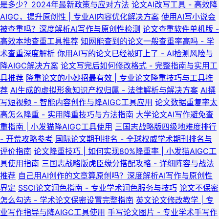
是多少？2024年最新政策与应对方法
论文AI改写工具 - 高效降
AIGC，提升原创性 | 专业AI内容优化解决方案
使用AI写小说会
被查重吗？深度解析AI写作与原创性检测
论文查重软件单机版 -
高效本地查重工具推荐
知网能查到的论文一般查重率高吗 - 学
术查重深度解析
你用AI写的论文已经被盯上了 - AI检测风险与
降AIGC解决方案
论文写完后如何修改格式 - 完整指南与实用工
具推荐
降重论文的小妙招最有效 | 专业论文降重技巧与工具推
荐
AI生成的虚拟形象知识产权归属 - 法律解析与解决方案
AI撰
写短视频 - 智能内容创作与降AIGC工具应用
论文数据重复率太
高怎么降重 - 实用降重技巧与方法指南
大学论文AI写作避免查
重指南 | 小发猫降AIGC工具使用
三国志战略版四级地难度排行
- 开荒攻略参考
国际论文期刊排名 - 全球权威学术期刊排名与
评价指南
论文降重技巧 | 如何实现80%降重率 | 小发猫AIGC工
具使用指南
三国志战略版虎臣缘分搭配攻略 - 详细阵容与战法
推荐
自己用AI创作的文章算原创吗？深度解析AI写作与原创性
界定
SSCI论文润色指南 - 专业学术润色服务与技巧
论文不保密
怎么勾选 - 学术论文保密设置完整指南
英文论文修改教学 | 专
业写作指导与降AIGC工具使用
手写论文图片 - 专业学术手写作