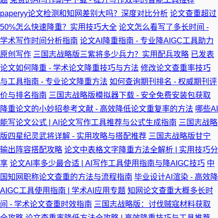
paperyy论文检测和知网差别大吗？深度对比分析
论文查重超过
50%怎么快速降重？实用技巧大全
论文怎么看写了多长时间 -
学术写作时间分析指南
论文AI降重指南 - 专业降AIGC工具助力
原创写作
三国志战略版三紫将多少兵力？实用配兵攻略
已发表
论文如何降重 - 学术论文降重技巧与方法
修改论文查重率技巧
与工具指南 - 专业论文降重方法
如何查询期刊排名 - 权威期刊评
价与排名指南
三国志战略版模拟器下载 - 安全免费安装包获取
降重论文的小妙招参考文献 - 高效降低论文重复率的方法
哪些AI
能写论文公式 | AI论文写作工具推荐与公式生成指南
三国志战略
版四星纪灵武将详解 - 实用攻略与搭配推荐
三国志战略版甘宁
输出阵容搭配攻略
论文中表格文字降重方法全解析 | 实用技巧分
享
论文AI率多少最合适 | AI写作工具使用指南与降AIGC技巧
中
国知网职称论文查重的方法与流程指南
毕业设计AI渲染 - 高效降
AIGC工具使用指南 | 学术AI应用专题
知网论文查重大概多长时
间 - 学术论文查重时效指南
三国志战略版：讨伐贼寇材料获取
全攻略
论文查重率降低方法全攻略 | 高效降重技巧与工具推荐