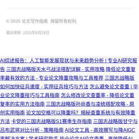
© 2025 论文写作指南. 保留所有权利.
最后更新: 2025年8月28日
AI综述报告：人工智能发展现状与未来趋势分析 | 专业AI研究报
告
三国志战略版天水弓战法搭配详解 - 实用攻略
降低论文重复
率最有效的方法 - 专业论文降重攻略与工具推荐
三国志战略版
如何加快征兵速度 - 实用征兵技巧与方法
怎么避免论文查重 | 毕
业论文降重技巧与工具指南
怎么修改论文查重率 - 降低论文重
复率的实用方法指南
三国志战略版孙尚香与凌统搭配攻略 - 原
创实用指南
论文加空格可以降重吗？揭秘查重系统与有效降重
方法
卡党的三国志战略版S1赛季生存指南
三国志战略版甘宁与
吕布武将对比分析 - 策略指南
AI论文工具 - 高效撰写与降AIGC
率解决方案 | 学术研究助手
毕业论文AI论文查重 - 高效降低AI