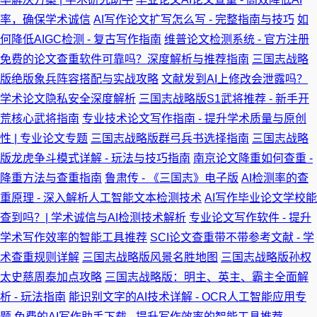
率，确保学术诚信
AI写作论文扩写怎么写 - 完整指南与技巧
如
何降低AIGC检测 - 复古写作指南
维普论文检测系统 - 官方注册
免费的论文查重软件可靠吗？深度解析与推荐指南
三国志战略
版绝版象兵阵容搭配与实战攻略
文献发到AI上修改会泄露吗？
学术论文隐私安全深度解析
三国志战略版S1武将推荐 - 新手开
荒核心武将指南
专业技术论文写作指南 - 提升学术质量与原创
性 | 专业论文专题
三国志战略版群弓兵书选择指南
三国志战略
版龙虎争斗模式详解 - 玩法与技巧指南
南京论文降重如何查重 -
降重方法与查重指南
鲁肃传 - 《三国志》电子版
AI检测率的查
重原理 - 深入解析人工智能文本检测技术
AI写作毕业论文学校能
查到吗？| 学术诚信与AI检测技术解析
专业论文写作软件 - 提升
学术写作效率的智能工具推荐
SCI论文查重带不带参考文献 - 学
术查重规则详解
三国志战略版风景名胜地图
三国志战略版孙权
太史慈周泰加点攻略
三国志战略版：明主、英主、霸主全面解
析 - 玩法指南
能识别文字的AI技术详解 - OCR人工智能应用专
题
免费的AI写作助手下载 - 提升写作效率的智能工具推荐