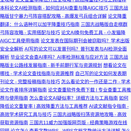
本科论文AI检测指南 - 如何应对AI查重与降AIGC技巧
三国志战
略版甘宁暴力弓阵容搭配攻略 - 高爆发弓兵组合详解
论文降重
翻译：什么语种可以加字降重技巧指南
三国志战略版自走棋群
弓阵容攻略 - 实用搭配与技巧
论文AI换句免费工具 - 小发猫降
AIGC工具使用指南
论文发表在国际期刊会被窃取吗？学术出版
安全全解析
AI写的论文可以发普刊吗？普刊发表与AI检测全面
解析
毕业论文会查AI率吗？AI率检测标准与应对方法
三国志战
略版主公路线发展指南 - 新手前期行军与资源规划
想看论文在
哪找 - 学术论文查找指南与资源推荐
自己写的论文如何发表期
刊论文 - 完整投稿指南与技巧
怎么看论文的一作还是二作 - 学术
论文作者排序详解指南
论文查重软件免费下载 | 专业查重工具推
荐与使用指南
怎么查论文AI疑似率？详细方法与工具指南
如何
降低论文重复率 | 高效降重方法与工具推荐
AI读文献指令指南 -
高效学术研究工具与技巧
三国志战略版扫荡资源地攻略 - 高效
获取资源指南
三国志11威力加强版网页版 - 经典策略游戏在线
回顾
论文怎么查看字数WPS - WPS文档字数统计方法详解
怎么