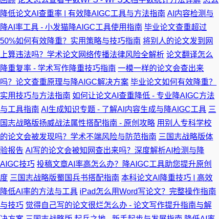
降低论文AI查重率 | 有效降AIGC工具与方法指南
AI内容检测与
降AI率工具 - 小发猫降AIGC工具使用指南
毕业论文查重超过
50%如何有效降重？实用策略与技巧指南
将别人的论文发到网
上算违法吗？学术论文网络传播法律风险全解析
论文翻译怎么
降重复率 - 学术写作降重技巧指南
一模一样的论文会查出来
吗？论文查重原理与降AIGC解决方案
毕业论文如何有效降重？
实用技巧与方法指南
如何让论文AI查重降低 - 专业降AIGC方法
与工具指南
AI生成知识专题 - 了解AI内容生成与降AIGC工具
三
国志战略版扬威战法属性搭配指南 - 原创攻略
用别人专科学校
的论文会被发现吗？学术不端风险与防范指南
三国志战略版体
验报告
AI写的论文会被知网查出来吗？深度解析AI检测与降
AIGC技巧
投稿文章AI率高怎么办？降AIGC工具助您提升原创
度
三国志战略版蜀国兵书搭配指南
本科论文AI降重技巧 | 高效
降低AI率的方法与工具
iPad怎么用Word写论文？完整操作指南
与技巧
觉得自己写的论文很烂怎么办 - 论文写作提升指南与解
决方案
三国志战略版 起兵之地 - 新手起步与发展指南
降低AI率