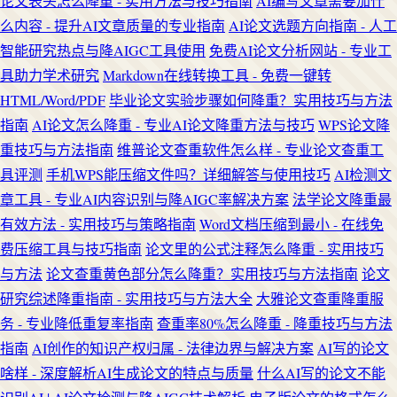
论文表头怎么降重 - 实用方法与技巧指南
AI编写文章需要加什
么内容 - 提升AI文章质量的专业指南
AI论文选题方向指南 - 人工
智能研究热点与降AIGC工具使用
免费AI论文分析网站 - 专业工
具助力学术研究
Markdown在线转换工具 - 免费一键转
HTML/Word/PDF
毕业论文实验步骤如何降重？实用技巧与方法
指南
AI论文怎么降重 - 专业AI论文降重方法与技巧
WPS论文降
重技巧与方法指南
维普论文查重软件怎么样 - 专业论文查重工
具评测
手机WPS能压缩文件吗？详细解答与使用技巧
AI检测文
章工具 - 专业AI内容识别与降AIGC率解决方案
法学论文降重最
有效方法 - 实用技巧与策略指南
Word文档压缩到最小 - 在线免
费压缩工具与技巧指南
论文里的公式注释怎么降重 - 实用技巧
与方法
论文查重黄色部分怎么降重？实用技巧与方法指南
论文
研究综述降重指南 - 实用技巧与方法大全
大雅论文查重降重服
务 - 专业降低重复率指南
查重率80%怎么降重 - 降重技巧与方法
指南
AI创作的知识产权归属 - 法律边界与解决方案
AI写的论文
啥样 - 深度解析AI生成论文的特点与质量
什么AI写的论文不能