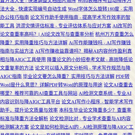
置方法大全 - 快速调整文档图片顺序
Word表格序号自动排序方
法大全 - 快速实现编号自动生成
Word字体怎么旋转180度 - 实用
办公技巧指南
论文写作助手使用指南 - 提高学术写作效率的智
能工具
洪涝灾情评估标准 - 专业评估体系与应对方案
AI改写的
论文查重率高吗？| AI论文改写与查重率分析
杭州万方查重怎么
降重？实用降重技巧与方法详解
Ai写作能赚钱吗 - AI写作赚钱
指南与实战方法
AI写作赚收益靠谱吗？揭秘AI内容创作盈利真
相与降AIGC工具使用
降重论文的小妙招参考文献 - 高效降低论
文重复率的方法
论文可以插入原文分析吗 - 学术写作规范与降
AIGC指南
毕业论文要怎么降重？实用技巧与方法详解
PDF转
Word是什么意思？详解PDF转Word的原理与用途
论文AI查重去
哪里？推荐可靠的AI查重工具与网站
AI检测文章系统 - 专业AI
内容识别与降AIGC工具平台
论文AI写作小程序 - 智能学术写作
助手，提升论文质量与效率
本科生毕业论文降重多少？查重率
标准与降重方法全解析
论文检测比对 - 专业学术查重与AI内容
检测解决方案
论文是如何检测出AI的 - AI检测原理与降AIGC工