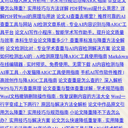
文可以插入原文分析吗 - 学术写作规范与降AIGC指南
毕业论文
要怎么降重？实用技巧与方法详解
PDF转Word是什么意思？详
解PDF转Word的原理与用途
论文AI查重去哪里？推荐可靠的AI
查重工具与网站
AI检测文章系统 - 专业AI内容识别与降AIGC工
具平台
论文AI写作小程序 - 智能学术写作助手，提升论文质量
与效率
本科生毕业论文降重多少？查重率标准与降重方法全解
析
论文检测比对 - 专业学术查重与AI内容检测解决方案
论文是
如何检测出AI的 - AI检测原理与降AIGC工具使用指南
Markdown
在线编辑器 - 实时预览、免费使用、无需下载
AI内容检测与降
AI率工具 - 小发猫降AIGC工具使用指南
手机AI写作软件推荐 |
高效创作与降AIGC工具指南
论文查重是怎么查的？深入解析
WPS与万方查重原理
论文查重与整体查重详解 - 学术规范指南
Word文档撤销删除操作指南 - 恢复误删内容的方法大全
Word一
行字变成上下两行？原因与解决方法全解析
论文中作品原文引
用怎么降重？实用技巧与规范指南
小论文降重降不下去怎么
办？实用技巧与解决方案
论文怎么快速降低重复率 - 实用降重