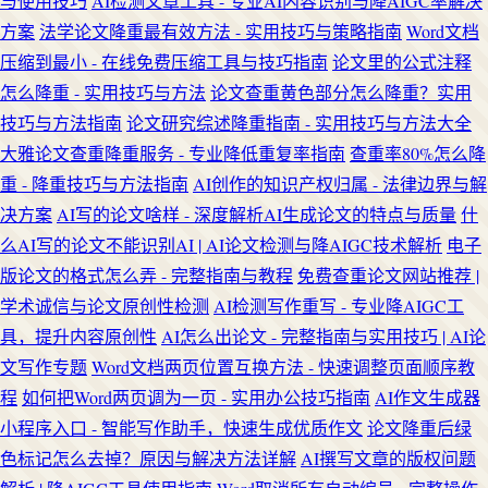
与使用技巧
AI检测文章工具 - 专业AI内容识别与降AIGC率解决
方案
法学论文降重最有效方法 - 实用技巧与策略指南
Word文档
压缩到最小 - 在线免费压缩工具与技巧指南
论文里的公式注释
怎么降重 - 实用技巧与方法
论文查重黄色部分怎么降重？实用
技巧与方法指南
论文研究综述降重指南 - 实用技巧与方法大全
大雅论文查重降重服务 - 专业降低重复率指南
查重率80%怎么降
重 - 降重技巧与方法指南
AI创作的知识产权归属 - 法律边界与解
决方案
AI写的论文啥样 - 深度解析AI生成论文的特点与质量
什
么AI写的论文不能识别AI | AI论文检测与降AIGC技术解析
电子
版论文的格式怎么弄 - 完整指南与教程
免费查重论文网站推荐 |
学术诚信与论文原创性检测
AI检测写作重写 - 专业降AIGC工
具，提升内容原创性
AI怎么出论文 - 完整指南与实用技巧 | AI论
文写作专题
Word文档两页位置互换方法 - 快速调整页面顺序教
程
如何把Word两页调为一页 - 实用办公技巧指南
AI作文生成器
小程序入口 - 智能写作助手，快速生成优质作文
论文降重后绿
色标记怎么去掉？原因与解决方法详解
AI撰写文章的版权问题