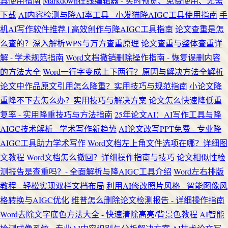
具使用指南
Markdown在线编辑器 - 实时预览、免费使用、无需
下载
AI内容检测与降AI率工具 - 小发猫降AIGC工具使用指南
手
机AI写作软件推荐 | 高效创作与降AIGC工具指南
论文查重是怎
么查的？深入解析WPS与万方查重原理
论文查重与整体查重详
解 - 学术规范指南
Word文档撤销删除操作指南 - 恢复误删内容
的方法大全
Word一行字变成上下两行？原因与解决方法全解析
论文中作品原文引用怎么降重？实用技巧与规范指南
小论文降
重降不下去怎么办？实用技巧与解决方案
论文怎么快速降低重
复率 - 实用降重技巧与方法指南
25年论文AI：AI写作工具与降
AIGC技术解析 - 学术写作新趋势
AI论文改写PPT免费 - 专业降
AIGC工具助力学术写作
Word文档左上角文件选项在哪？详细图
文教程
Word文档怎么撤回？详细操作指南与技巧
论文相似性检
测报告是查重吗？- 全面解析与降AIGC工具介绍
Word左右排版
教程 - 轻松实现双栏文档布局
利用AI修改照片风格 - 智能图像风
格转换与AIGC优化
维普怎么删除论文检测报告 - 详细操作指南
Word去除文字底色方法大全 - 快速清除高亮/背景色教程
AI智能