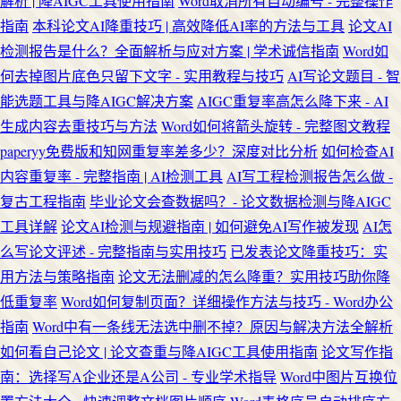
解析 | 降AIGC工具使用指南
Word取消所有自动编号 - 完整操作
指南
本科论文AI降重技巧 | 高效降低AI率的方法与工具
论文AI
检测报告是什么？全面解析与应对方案 | 学术诚信指南
Word如
何去掉图片底色只留下文字 - 实用教程与技巧
AI写论文题目 - 智
能选题工具与降AIGC解决方案
AIGC重复率高怎么降下来 - AI
生成内容去重技巧与方法
Word如何将箭头旋转 - 完整图文教程
paperyy免费版和知网重复率差多少？深度对比分析
如何检查AI
内容重复率 - 完整指南 | AI检测工具
AI写工程检测报告怎么做 -
复古工程指南
毕业论文会查数据吗？- 论文数据检测与降AIGC
工具详解
论文AI检测与规避指南 | 如何避免AI写作被发现
AI怎
么写论文评述 - 完整指南与实用技巧
已发表论文降重技巧：实
用方法与策略指南
论文无法删减的怎么降重？实用技巧助你降
低重复率
Word如何复制页面？详细操作方法与技巧 - Word办公
指南
Word中有一条线无法选中删不掉？原因与解决方法全解析
如何看自己论文 | 论文查重与降AIGC工具使用指南
论文写作指
南：选择写A企业还是A公司 - 专业学术指导
Word中图片互换位