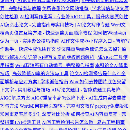
识别AI | AI论文检测与降AIGC技术解析
电子版论文的格式怎么
弄 - 完整指南与教程
免费查重论文网站推荐 | 学术诚信与论文原
创性检测
AI检测写作重写 - 专业降AIGC工具，提升内容原创性
AI怎么出论文 - 完整指南与实用技巧 | AI论文写作专题
Word文
档两页位置互换方法 - 快速调整页面顺序教程
如何把Word两页
调为一页 - 实用办公技巧指南
AI作文生成器小程序入口 - 智能写
作助手，快速生成优质作文
论文降重后绿色标记怎么去掉？原
因与解决方法详解
AI撰写文章的版权问题解析 | 降AIGC工具使
用指南
Word取消所有自动编号 - 完整操作指南
本科论文AI降重
技巧 | 高效降低AI率的方法与工具
论文AI检测报告是什么？全
面解析与应对方案 | 学术诚信指南
Word如何去掉图片底色只留
下文字 - 实用教程与技巧
AI写论文题目 - 智能选题工具与降
AIGC解决方案
AIGC重复率高怎么降下来 - AI生成内容去重技
巧与方法
Word如何将箭头旋转 - 完整图文教程
paperyy免费版和
知网重复率差多少？深度对比分析
如何检查AI内容重复率 - 完
整指南 | AI检测工具
AI写工程检测报告怎么做 - 复古工程指南