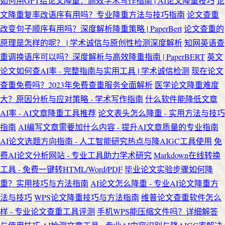
如何用GPT给论文降重：高效学术写作指南 | AI论文降重技巧
论
文降重复率改语序有用吗？专业降重方法与技巧指南
论文查重
改变句子顺序有用吗？深度解析降重策略 | PaperBert
论文查重的
原理是怎样的呢？ | 学术诚信与原创性检测深度解析
知网英语查
重调换语序可以吗？深度解析与高效降重指南 | PaperBERT
英文
论文如何查AI率 - 完整指南与实用工具 | 学术诚信检测
现在论文
查重免费吗？2023年免费查重服务全面解析
医学论文降重难度
大？原因分析与应对策略 - 学术写作指南
什么软件能降低文章
AI率 - AI文章降重工具推荐
论文表头怎么降重 - 实用方法与技巧
指南
AI编写文章需要加什么内容 - 提升AI文章质量的专业指南
AI论文选题方向指南 - 人工智能研究热点与降AIGC工具使用
免
费AI论文分析网站 - 专业工具助力学术研究
Markdown在线转换
工具 - 免费一键转HTML/Word/PDF
毕业论文实验步骤如何降
重？实用技巧与方法指南
AI论文怎么降重 - 专业AI论文降重方
法与技巧
WPS论文降重技巧与方法指南
维普论文查重软件怎么
样 - 专业论文查重工具评测
手机WPS能压缩文件吗？详细解答