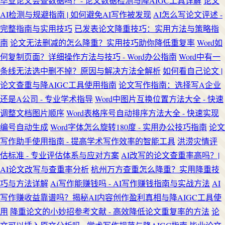
毕业论文会查数据吗？- 论文数据检测与降AIGC工具详解
论文
AI检测与规避指南 | 如何避免AI写作被发现
AI怎么写论文评述 -
完整指南与实用技巧
已发表论文降重技巧：实用方法与策略指
南
论文无法删减的怎么降重？实用技巧助你降低重复率
Word如
何复制页面？详细操作方法与技巧 - Word办公指南
Word中有一
条线无法选中删不掉？原因与解决方法全解析
如何看自己论文 |
论文查重与降AIGC工具使用指南
论文写作指南：选择写A企业
还是A公司 - 专业学术指导
Word中图片互换位置方法大全 - 快速
调整文档图片顺序
Word表格序号自动排序方法大全 - 快速实现
编号自动生成
Word字体怎么旋转180度 - 实用办公技巧指南
论文
写作助手使用指南 - 提高学术写作效率的智能工具
洪涝灾情评
估标准 - 专业评估体系与应对方案
AI改写的论文查重率高吗？|
AI论文改写与查重率分析
杭州万方查重怎么降重？实用降重技
巧与方法详解
Ai写作能赚钱吗 - AI写作赚钱指南与实战方法
AI
写作赚收益靠谱吗？揭秘AI内容创作盈利真相与降AIGC工具使
用
降重论文的小妙招参考文献 - 高效降低论文重复率的方法
论