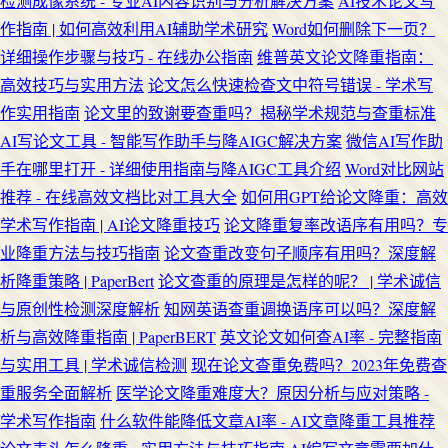
检测成像系统 - 专业AI内容识别与分析解决方案
AI技术论文写
作指南 | 如何高效利用AI辅助学术研究
Word如何删除下一页？
详细操作步骤与技巧 - 在线办公指南
维普英文论文降重指南：
高效技巧与实用方法
论文怎么快速检查文中符号错误 - 学术写
作实用指南
论文里的致谢要查重吗？揭秘学术规范与查重标准
AI写论文工具 - 智能写作助手与降AIGC解决方案
微信AI写作助
手在哪里打开 - 详细使用指南与降AIGC工具介绍
Word对比网站
推荐 - 在线高效文档比对工具大全
如何用GPT给论文降重：高效
学术写作指南 | AI论文降重技巧
论文降重复率改语序有用吗？专
业降重方法与技巧指南
论文查重改变句子顺序有用吗？深度解
析降重策略 | PaperBert
论文查重的原理是怎样的呢？ | 学术诚信
与原创性检测深度解析
知网英语查重调换语序可以吗？深度解
析与高效降重指南 | PaperBERT
英文论文如何查AI率 - 完整指南
与实用工具 | 学术诚信检测
现在论文查重免费吗？2023年免费查
重服务全面解析
医学论文降重难度大？原因分析与应对策略 -
学术写作指南
什么软件能降低文章AI率 - AI文章降重工具推荐