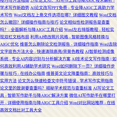
技巧与方法指南
25年论文AI：AI写作工具与降AIGC技术解析 -
学术写作新趋势
AI论文改写PPT免费 - 专业降AIGC工具助力学
术写作
Word文档左上角文件选项在哪？详细图文教程
Word文档
怎么撤回？详细操作指南与技巧
论文相似性检测报告是查重
吗？- 全面解析与降AIGC工具介绍
Word左右排版教程 - 轻松实
现双栏文档布局
利用AI修改照片风格 - 智能图像风格转换与
AIGC优化
维普怎么删除论文检测报告 - 详细操作指南
Word去除
文字底色方法大全 - 快速清除高亮/背景色教程
AI智能检测成像
系统 - 专业AI内容识别与分析解决方案
AI技术论文写作指南 | 如
何高效利用AI辅助学术研究
Word如何删除下一页？详细操作步
骤与技巧 - 在线办公指南
维普英文论文降重指南：高效技巧与
实用方法
论文怎么快速检查文中符号错误 - 学术写作实用指南
论文里的致谢要查重吗？揭秘学术规范与查重标准
AI写论文工
具 - 智能写作助手与降AIGC解决方案
微信AI写作助手在哪里打
开 - 详细使用指南与降AIGC工具介绍
Word对比网站推荐 - 在线
高效文档比对工具大全