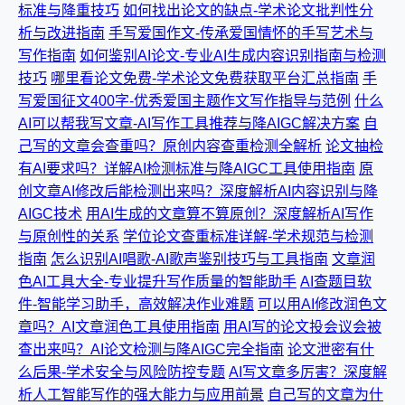
标准与降重技巧
如何找出论文的缺点-学术论文批判性分
析与改进指南
手写爱国作文-传承爱国情怀的手写艺术与
写作指南
如何鉴别AI论文-专业AI生成内容识别指南与检测
技巧
哪里看论文免费-学术论文免费获取平台汇总指南
手
写爱国征文400字-优秀爱国主题作文写作指导与范例
什么
AI可以帮我写文章-AI写作工具推荐与降AIGC解决方案
自
己写的文章会查重吗？原创内容查重检测全解析
论文抽检
有AI要求吗？详解AI检测标准与降AIGC工具使用指南
原
创文章AI修改后能检测出来吗？深度解析AI内容识别与降
AIGC技术
用AI生成的文章算不算原创？深度解析AI写作
与原创性的关系
学位论文查重标准详解-学术规范与检测
指南
怎么识别AI唱歌-AI歌声鉴别技巧与工具指南
文章润
色AI工具大全-专业提升写作质量的智能助手
AI查题目软
件-智能学习助手，高效解决作业难题
可以用AI修改润色文
章吗？AI文章润色工具使用指南
用AI写的论文投会议会被
查出来吗？AI论文检测与降AIGC完全指南
论文泄密有什
么后果-学术安全与风险防控专题
AI写文章多厉害？深度解
析人工智能写作的强大能力与应用前景
自己写的文章为什