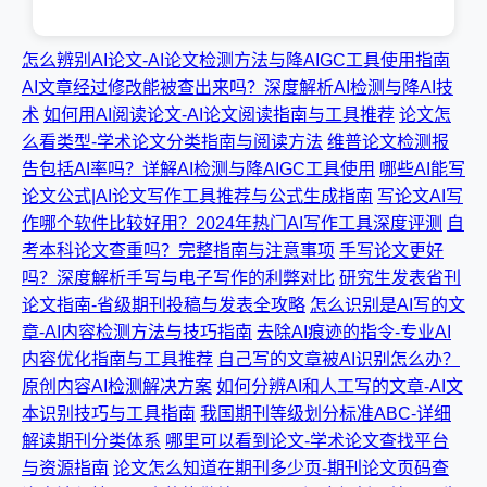
怎么辨别AI论文-AI论文检测方法与降AIGC工具使用指南
AI文章经过修改能被查出来吗？深度解析AI检测与降AI技
术
如何用AI阅读论文-AI论文阅读指南与工具推荐
论文怎
么看类型-学术论文分类指南与阅读方法
维普论文检测报
告包括AI率吗？详解AI检测与降AIGC工具使用
哪些AI能写
论文公式|AI论文写作工具推荐与公式生成指南
写论文AI写
作哪个软件比较好用？2024年热门AI写作工具深度评测
自
考本科论文查重吗？完整指南与注意事项
手写论文更好
吗？深度解析手写与电子写作的利弊对比
研究生发表省刊
论文指南-省级期刊投稿与发表全攻略
怎么识别是AI写的文
章-AI内容检测方法与技巧指南
去除AI痕迹的指令-专业AI
内容优化指南与工具推荐
自己写的文章被AI识别怎么办？
原创内容AI检测解决方案
如何分辨AI和人工写的文章-AI文
本识别技巧与工具指南
我国期刊等级划分标准ABC-详细
解读期刊分类体系
哪里可以看到论文-学术论文查找平台
与资源指南
论文怎么知道在期刊多少页-期刊论文页码查