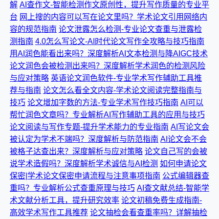
解
AI查作文-智能检测作文原创性，提升写作质量的专业平
台
网上搜的内容可以写在论文里吗？学术论文引用网络内
容的规范指南
论文泄露怎么检测-专业论文查重与泄露检
测指南
4.0怎么写论文-AI时代论文写作全攻略与技巧指南
用AI润色能看出来吗？深度解析AI文本检测与降AIGC技术
论文润色会被检测出来吗？深度解析学术润色的检测风险
与应对策略
英语论文润色软件-专业学术写作辅助工具推
荐与指南
论文怎么看全文内容-学术论文阅读完整指南与
技巧
论文增加字数的方法-专业学术写作技巧指南
AI可以
帮忙润色文章吗？专业解析AI写作辅助工具的应用与技巧
论文阅读与写作专题-提升学术能力的专业指南
AI写论文会
被认定为学术不端吗？深度解析与防范指南
AI论文会不会
被格子达查出来？深度解析与应对策略
论文自己写的会被
说学术造假吗？深度解析学术诚信与AI检测
如何申请论文
保密|学术论文保密申请流程与注意事项指南
公式编辑器查
重吗？专业解析公式查重原理与技巧
AI查文献总结-智能学
术文献分析工具，提升研究效率
论文初稿免费生成指南-
高效学术写作工具推荐
论文抽检会看查重率吗？详解抽检