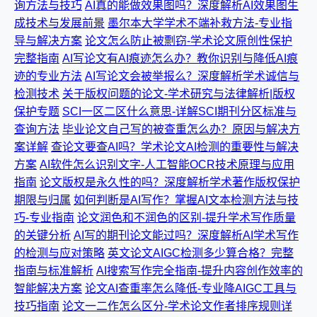
询方法与技巧
AI真的能做效果图吗？深度解析AI效果图生
成技术与发展前景
墨尔本大学学术不端补救方法-专业指
导与解决方案
论文怎么防止被剽窃-学术论文原创性保护
完整指南
AI写论文有AI痕迹怎么办？教你识别与降低AI痕
迹的专业方法
AI写论文会被举报么？深度解析学术诚信与
检测技术
关于版权问题的论文-学术研究与法律解析|版权
保护专题
SCI一区二区什么意思-详解SCI期刊分区标准与
查询方法
毕业论文自己写的被查重怎么办？原因与解决方
案详解
查论文要查AI吗？学术论文AI检测的重要性与解决
方案
AI软件怎么识别文字-人工智能OCR技术原理与应用
指南
论文版权是永久性的吗？深度解析学术著作版权保护
期限与归属
如何判断是AI写作？掌握AI文本检测方法与技
巧-专业指南
论文润色和不润色的区别-提升学术写作质量
的关键分析
AI写的期刊论文能过吗？深度解析AI学术写作
的检测与应对策略
英文论文AIGC检测多少算合格？完整
指南与标准解析
AI搜索写作完全指南-提升内容创作效率的
智能解决方案
论文AI查重率怎么降低-专业降AIGC工具与
技巧指南
论文一二作怎么区分-学术论文作者排序规则详