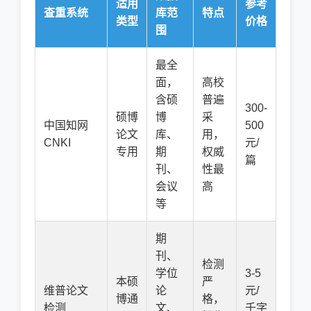
适用
参考
查重系统
库范
特点
类型
价格
围
最全
面，
高校
含硕
普遍
300-
硕博
博
采
中国知网
500
论文
库、
用，
CNKI
元/
专用
期
权威
篇
刊、
性最
会议
高
等
期
刊、
检测
学位
3-5
本硕
严
维普论文
论
元/
博通
格，
检测
文、
千字