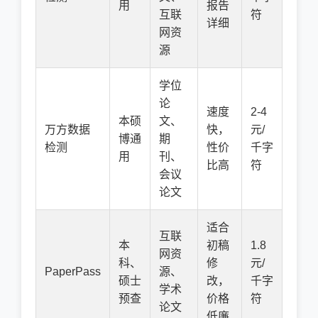
用
报告
互联
符
详细
网资
源
学位
论
速度
2-4
本硕
文、
万方数据
快，
元/
博通
期
检测
性价
千字
用
刊、
比高
符
会议
论文
适合
互联
本
初稿
1.8
网资
科、
修
元/
PaperPass
源、
硕士
改，
千字
学术
预查
价格
符
论文
低廉