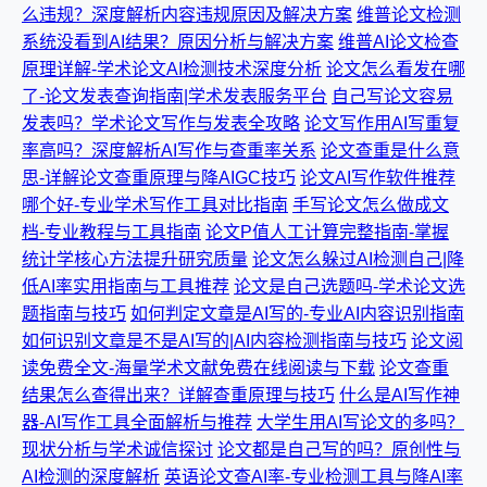
么违规？深度解析内容违规原因及解决方案
维普论文检测
系统没看到AI结果？原因分析与解决方案
维普AI论文检查
原理详解-学术论文AI检测技术深度分析
论文怎么看发在哪
了-论文发表查询指南|学术发表服务平台
自己写论文容易
发表吗？学术论文写作与发表全攻略
论文写作用AI写重复
率高吗？深度解析AI写作与查重率关系
论文查重是什么意
思-详解论文查重原理与降AIGC技巧
论文AI写作软件推荐
哪个好-专业学术写作工具对比指南
手写论文怎么做成文
档-专业教程与工具指南
论文P值人工计算完整指南-掌握
统计学核心方法提升研究质量
论文怎么躲过AI检测自己|降
低AI率实用指南与工具推荐
论文是自己选题吗-学术论文选
题指南与技巧
如何判定文章是AI写的-专业AI内容识别指南
如何识别文章是不是AI写的|AI内容检测指南与技巧
论文阅
读免费全文-海量学术文献免费在线阅读与下载
论文查重
结果怎么查得出来？详解查重原理与技巧
什么是AI写作神
器-AI写作工具全面解析与推荐
大学生用AI写论文的多吗？
现状分析与学术诚信探讨
论文都是自己写的吗？原创性与
AI检测的深度解析
英语论文查AI率-专业检测工具与降AI率