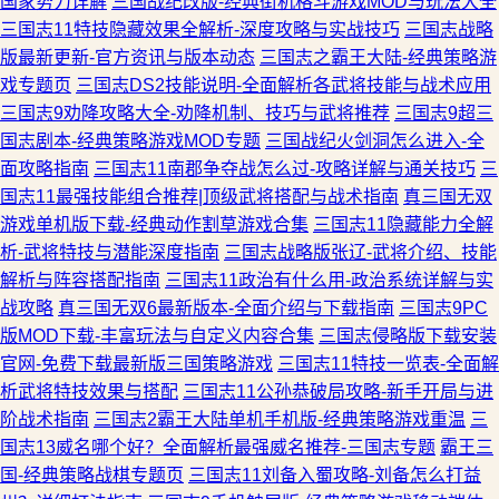
国家势力详解
三国战纪改版-经典街机格斗游戏MOD与玩法大全
三国志11特技隐藏效果全解析-深度攻略与实战技巧
三国志战略
版最新更新-官方资讯与版本动态
三国志之霸王大陆-经典策略游
戏专题页
三国志DS2技能说明-全面解析各武将技能与战术应用
三国志9劝降攻略大全-劝降机制、技巧与武将推荐
三国志9超三
国志剧本-经典策略游戏MOD专题
三国战纪火剑洞怎么进入-全
面攻略指南
三国志11南郡争夺战怎么过-攻略详解与通关技巧
三
国志11最强技能组合推荐|顶级武将搭配与战术指南
真三国无双
游戏单机版下载-经典动作割草游戏合集
三国志11隐藏能力全解
析-武将特技与潜能深度指南
三国志战略版张辽-武将介绍、技能
解析与阵容搭配指南
三国志11政治有什么用-政治系统详解与实
战攻略
真三国无双6最新版本-全面介绍与下载指南
三国志9PC
版MOD下载-丰富玩法与自定义内容合集
三国志侵略版下载安装
官网-免费下载最新版三国策略游戏
三国志11特技一览表-全面解
析武将特技效果与搭配
三国志11公孙恭破局攻略-新手开局与进
阶战术指南
三国志2霸王大陆单机手机版-经典策略游戏重温
三
国志13威名哪个好？全面解析最强威名推荐-三国志专题
霸王三
国-经典策略战棋专题页
三国志11刘备入蜀攻略-刘备怎么打益