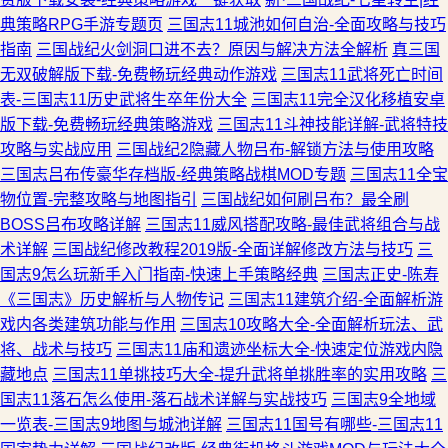
典策略RPG手游专题页
三国志11城池如何自治-全面攻略与技巧
指南
三国战纪火剑洞口进不去？原因与解决方法全解析
真三国
无双破解版下载-免费畅玩经典动作游戏
三国志11武将死亡时间
表-三国志11历史武将生卒年份大全
三国志11完全汉化移植安卓
版下载-免费畅玩经典策略游戏
三国志11斗神技能详解-武将特技
攻略与实战应用
三国战纪2隐藏人物吕布-解锁方法与使用攻略
三国志吕布传豪华存档版-经典策略战棋MOD专题
三国志11全宝
物位置-完整攻略与地图指引
三国战纪如何刷吕布？最全刷
BOSS吕布攻略详解
三国志11威风搭配攻略-最佳武将组合与战
术详解
三国战纪修改教程2019版-全面详解修改方法与技巧
三
国志9怎么玩新手入门指南-快速上手策略经典
三国志正史-陈寿
《三国志》历史解析与人物传记
三国志11建筑介绍-全面解析游
戏内各类建筑功能与作用
三国志10攻略大全-全面解析玩法、武
将、战术与技巧
三国志11庙和遗迹坐标大全-快速定位游戏内隐
藏地点
三国志11单挑技巧大全-提升武将单挑胜率的实用攻略
三
国志11落石怎么使用-落石战术详解与实战技巧
三国志9全地域
一览表-三国志9地图与城池详解
三国志11国号有哪些-三国志11