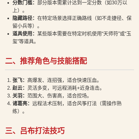
分数门槛：
部分版本需累计达到一定分数（如30万以
上）。
隐藏路径：
在特定场景选择正确路线（如不走捷径、保
留小兵等）。
道具使用：
某些版本需要在特定时机使用“天师符”或“玉
玺”等道具。
二、推荐角色与技能搭配
张飞：
高爆发、连招强，适合快速压血。
赵云：
灵活多变，可远程消耗+近身连击。
关羽：
范围大、伤害高，适合控场。
诸葛亮：
远程法术压制，适合风筝打法（需操作熟
练）。
三、吕布打法技巧