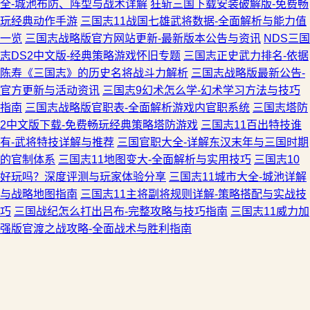
全-城池布防、阵型与战术详解
狂斩三国下载安装破解版-免费畅
玩经典动作手游
三国志11战国七雄武将数据-全面解析与能力值
一览
三国志战略版官方网站更新-最新版本公告与资讯
NDS三国
志DS2中文版-经典策略游戏怀旧专题
三国志正史武力排名-依据
陈寿《三国志》的历史名将战斗力解析
三国志战略版最新公告-
官方更新与活动资讯
三国志9幻术怎么学-幻术学习方法与技巧
指南
三国志战略版官职表-全面解析游戏内官职系统
三国志塔防
2中文版下载-免费畅玩经典策略塔防游戏
三国志11百出特技谁
有-武将特技详解与推荐
三国官职大全-详解东汉末年与三国时期
的官制体系
三国志11地图变大-全面解析与实用技巧
三国志10
好玩吗？深度评测与玩家体验分享
三国志11城市大全-城池详解
与战略地图指南
三国志11主将副将规则详解-策略搭配与实战技
巧
三国战纪怎么打出吕布-完整攻略与技巧指南
三国志11威力加
强版官渡之战攻略-全面战术与胜利指南