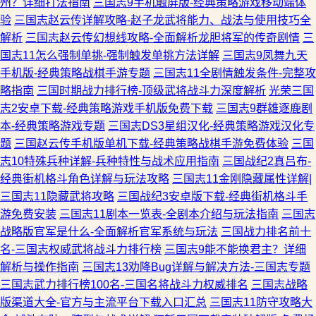
州？详细打法指南
三国志9手机触屏版-经典策略游戏移动端体
验
三国志赵云传详解攻略-赵子龙武将能力、战法与使用技巧全
解析
三国志赵云传幻想线攻略-全面解析龙胆将军的传奇剧情
三
国志11怎么强制单挑-强制触发单挑方法详解
三国志9凤舞九天
手机版-经典策略战棋手游专题
三国志11全剧情触发条件-完整攻
略指南
三国时期战力排行榜-顶级武将战斗力深度解析
光荣三国
志2安卓下载-经典策略游戏手机版免费下载
三国志9群雄逐鹿剧
本-经典策略游戏专题
三国志DS3星组汉化-经典策略游戏汉化专
题
三国赵云传手机版单机下载-经典策略战棋手游免费体验
三国
志10特殊兵种详解-兵种特性与战术应用指南
三国战纪2真吕布-
经典街机格斗角色详解与玩法攻略
三国志11金刚隐藏属性详解|
三国志11隐藏武将攻略
三国战纪3安卓版下载-经典街机格斗手
游免费安装
三国志11剧本一览表-全剧本介绍与玩法指南
三国志
战略版官军是什么-全面解析官军系统与玩法
三国战力排名前十
名-三国志权威武将战斗力排行榜
三国志9能不能换君主？详细
解析与操作指南
三国志13劝降Bug详解与解决方法-三国志专题
三国志武力排行榜100名-三国名将战斗力权威排名
三国志战略
版渠道大全-官方与主流平台下载入口汇总
三国志11防守攻略大