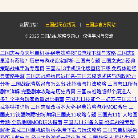
友情链接：
三国战纪在线玩
|
三国志官方网站
© 2025 三国战纪攻略专题页 | 仅供学习与交流
三国志吞食天地单机版-经典策略RPG游戏下载与攻略
三国志9
里没有蔡琰？历史与游戏设定解析-三国志专题
三国之志2-经典
策略战棋手游专题页
三国志13手机汉化版直接下载-免费体验经
典策略手游
三国志战略版官员排名-三国志权威武将与内政能力
分析
三国战纪青版吕布怎么出-出招表与打法攻略
三国志11所有
剧情详解-完整剧本攻略与历史背景
三国志战略版哪个渠道人
多？全平台玩家数量对比指南
三国志11技能全一览表-三国志11
武将特技详解
三国志魔改版本大全-经典策略游戏MOD合集
三
国志11铁壁隐藏技能详解|三国志11攻略专题
三国志11扩大地图
专题-全新地图MOD玩法指南
三国志11刘备入蜀-经典战役专题
解析
真武三国单机破解版-免费下载与玩法攻略
三国志单机版免
费版下载安装-经典策略游戏一键获取
新·三国战纪-七星转生|经