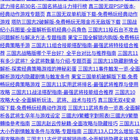
武力排名前30名-三国名将战斗力排行榜
真三国无双PSP版本-
经典动作游戏专题页
真三国无双单机版下载-免费畅玩经典动作
游戏
塔防三国志2破解版-免费畅玩无限金币无敌版下载
三国战
纪小兵图鉴-全面解析街机经典小兵角色
三国志11投石台不攻击
问题解析与解决方法-专题指南
果宝三国全解锁内购版-免费畅玩
经典策略手游
三国志11组合技能搭配指南-最强武将特技组合推
荐
三国志战略版哪个平台好？全平台对比与推荐指南
三国志11
有多少武将？全武将数量与介绍-专题页面
三国志11隐藏剧情全
解析-探索经典策略游戏的神秘彩蛋
三国志11事件触发一览-全面
解析游戏内隐藏剧情与触发条件
果宝三国单机破解版下载-免费
畅玩经典策略游戏
三国志11实用武将排名-最强武将推荐与使用
攻略
三国志11战法搭配指南-最强武将技能组合推荐
三国志10
攻略大全-全面解析玩法、武将、战术与技巧
真三国无双4安卓
版下载-免费畅玩经典动作游戏
三国志11武将寿命一览表-全面解
析各武将生卒年与游戏设定
三國志9繁體字對照表|三國志9繁簡
轉換參考指南
三国志赵云传秘籍-全面攻略与隐藏技巧
三国志11
大小乔剧情触发条件与攻略-专题指南
三国志13人口怎么增加-实
用攻略指南
三国志11古代武将解锁指南-全面解锁隐藏名将攻略