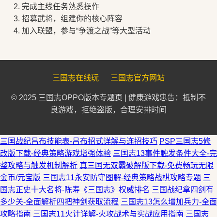
完成主线任务熟悉操作
招募武将，组建你的核心阵容
加入联盟，参与“争渡之战”等大型活动
三国志在线玩
三国志官方网站
© 2025 三国志OPPO版本专题页 | 健康游戏忠告：抵制不
良游戏，拒绝盗版，合理安排时间
三国战纪吕布技能表-吕布招式详解与连招技巧
PSP三国志5修
改版下载-经典策略游戏增强体验
三国志13事件触发条件大全-完
整攻略与触发机制解析
真三国无双霸破解版下载-免费畅玩无限
金币/元宝版
三国志11永安防守图解-经典策略战棋攻略专题
三
国志正史十大名将-陈寿《三国志》权威排名
三国战纪拿四剑有
多少关-全面解析四把神剑获取流程
三国志13怎么增加兵力-全面
攻略指南
三国志11火计详解-火攻战术与实战应用指南
三国志