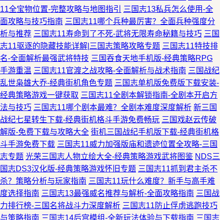
11全宝物位置-完整攻略与地图指引
三国志13私兵怎么使用-全
面攻略与技巧指南
三国志11哪个兵种最厉害？全面兵种强度分
析与推荐
三国志11寿命到了不死-武将无限寿命秘籍与技巧
三国
志11驱逐的隐藏技能详解|三国志策略攻略专题
三国志11特技排
名-全面解析最强武将特技
三国吞食天地手机版-经典策略RPG
手游重温
三国志11官渡之战攻略-全面解析与战术指南
三国战纪
乱世枭雄大乔-经典街机角色专题
三国志单机版免费版下载安装-
经典策略游戏一键获取
三国志11全剧本解锁指南-全剧本开启方
法与技巧
三国志11哪个剧本最难？全剧本难度深度解析
新三国
战纪七星转生下载-经典街机格斗手游免费畅玩
三国戏赵云传破
解版-免费下载与攻略大全
街机三国战纪手机版下载-经典街机格
斗手游免费下载
三国志11威力加强版庙和遗迹位置全攻略-三国
志专题
光荣三国志人物立绘大全-经典策略游戏武将图鉴
NDS三
国志DS3汉化版-经典策略游戏怀旧专题
三国志11抓到君主杀不
杀？策略分析与玩家指南
三国志11玩什么难度？新手与高手难
度选择指南
三国志13最强威名推荐与解析-全面攻略指南
三国战
力排行榜-三国名将战斗力深度解析
三国志11防止俘虏逃跑技巧
与策略指南
三国志14后宫模组-全新玩法体验与下载指南
三国志