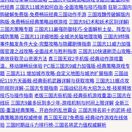
代经典
三国志11城池如何自治-全面攻略与技巧指南
狂斩三国内
购破解免费版-免费畅玩经典三国动作手游
三国戏魏传破解版内
购版-免费畅玩经典策略战棋游戏
三国志9幻术和妖术区别详解|
三国志策略专题
三国志11最强防御技巧-全面解析土垒、阵型与
城防策略
三国志11详细地图-全城池关隘地理攻略
三国志9特殊
事件触发条件大全-完整攻略与隐藏剧情指南
三国志11威力加强
版官渡之战攻略-全面战术与胜利指南
三国志10快速刷灵山攻略-
高效获取灵山资源方法
真三国无双2手机版-经典动作游戏重
温，移动端畅玩体验
PC版三国志9威力加强版-经典策略游戏专
题
三国志11 增加城市攻略-自定义地图与城池扩展指南
三国战
纪119方天画戟-经典街机武器详解与获取攻略
三国志11据点攻
防规则详解-三国志专题指南
三国战纪吕布大招怎么放-技能释放
技巧与操作指南
老版三国志街机版-经典街机游戏重温|三国志在
线玩
三国志9最多玩到多少年-游戏机制与时间上限详解
全新三
国-重温经典策略，开启你的乱世霸业
三国志排名前十的武将-经
典策略游戏权威榜单
真三国无双7免费版-经典动作游戏在线体
验
三国时期战斗力排行榜-三国名将武力值权威解析