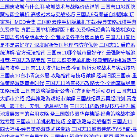
三国志攻城有什么用-攻城战术与战略价值详解
三国志11地图隐
藏技能全解析-高级战术与实战技巧
三国志9有哪些自制剧本-玩
家热门MOD合集
三国赵云传手机版单机下载-经典策略战棋手游
免费体验
真武三国单机破解版下载-免费畅玩经典策略战棋游戏
三国志名将令版本大全-全面收录各平台版本信息
三国志11蜀地
是不是最好守？深度解析蜀国地理与防守优势
三国志11 爵位系
统详解-官方玩法指南
三国志11哪个城市最好守？最强防守城池
推荐-三国志攻略专题
三国志群英传单机版-经典策略战棋游戏下
载与攻略
三国志11火攻详细玩法-全面解析火攻战术与实战技巧
三国志10白小青怎么娶-攻略指南与技巧详解
经典旧版三国志-重
温策略游戏黄金时代
三国志11所有技巧攻略大全-全面掌握经典
策略玩法
三国志战略版最新公告-官方更新与活动资讯
三国志11
大都市介绍-经典策略游戏城市详解
三国战纪风云再起四剑-青龙
剑、霸王剑、天剑、诸葛剑详解
三国志11内政建设技巧-提升城
池发展效率的实用攻略
圣三国魏传豪华存档版-经典策略战棋游
戏专题
三国志11单挑必胜技巧-全面攻略与实战指南
三国志11
四大神将-经典策略游戏武将专题
三国志11城市建筑搭配指南-最
佳内政与军事布局策略
三国志V-经典策略游戏专题页|重温90年