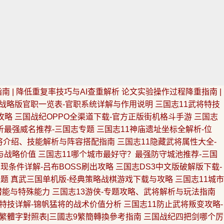
南 | 降低重复率技巧与AI查重解析
论文实验操作过程降重指南 |
战略版官职一览表-官职系统详解与作用说明
三国志11武将特技
攻略
三国战纪OPPO全渠道下载-官方正版街机格斗手游
三国志
析最强威名推荐-三国志专题
三国志11神庙遗址坐标全解析-位
将介绍、技能解析与阵容搭配指南
三国志11隐藏武将属性大全-
与战略价值
三国志11哪个城市最好守？最强防守城池推荐-三国
现条件详解-吕布BOSS刷出攻略
三国志DS3中文版破解版下载-
专题
真武三国单机版-经典策略战棋游戏下载与攻略
三国志11城市
潜能与特殊能力
三国志13游侠-专题攻略、武将解析与玩法指南
宁特技详解-锦帆猛将的战术价值分析
三国志11防止武将叛变攻略-
9繁體字對照表|三國志9繁簡轉換參考指南
三国战纪四把剑哪个厉