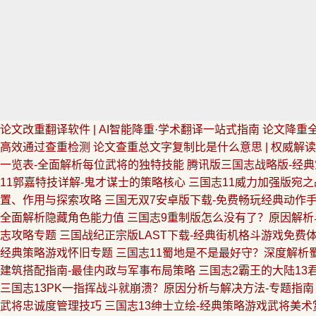
论文改重翻译软件 | AI智能降重·学术翻译一站式指南
论文降重全
高效通过查重检测
论文查重总文字复制比是什么意思 | 权威解
一览表-全面解析每位武将的独特技能
腾讯版三国志战略版-经
11郭嘉特技详解-鬼才谋士的策略核心
三国志11威力加强版宛之
置、作用与探索攻略
三国无双7安卓版下载-免费畅玩经典动作
全面解析隐藏角色能力值
三国志9重制版怎么没有了？原因解析
志攻略专题
三国战纪正宗版LAST下载-经典街机格斗游戏免费
经典策略游戏怀旧专题
三国志11蜀地是不是最好守？深度解析
建筑搭配指南-最佳内政与军事布局策略
三国志2霸王的大陆13
三国志13PK一指挥战斗就崩溃？原因分析与解决方法-专题指南
武将忠诚度管理技巧
三国志13绅士立绘-经典策略游戏武将美术