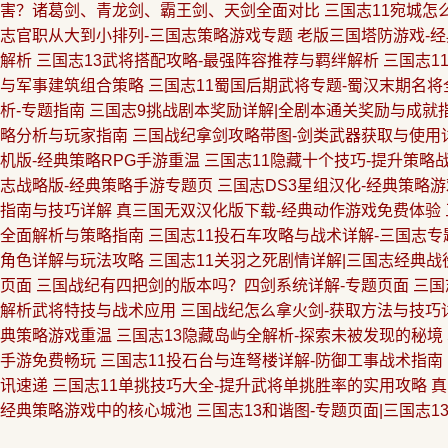
害？诸葛剑、青龙剑、霸王剑、天剑全面对比
三国志11宛城怎
志官职从大到小排列-三国志策略游戏专题
老版三国塔防游戏-
解析
三国志13武将搭配攻略-最强阵容推荐与羁绊解析
三国志1
与军事建筑组合策略
三国志11蜀国后期武将专题-蜀汉末期名将
析-专题指南
三国志9挑战剧本奖励详解|全剧本通关奖励与成就
略分析与玩家指南
三国战纪拿剑攻略带图-剑类武器获取与使用
机版-经典策略RPG手游重温
三国志11隐藏十个技巧-提升策略
志战略版-经典策略手游专题页
三国志DS3星组汉化-经典策略
指南与技巧详解
真三国无双汉化版下载-经典动作游戏免费体验
全面解析与策略指南
三国志11投石车攻略与战术详解-三国志专
角色详解与玩法攻略
三国志11关羽之死剧情详解|三国志经典战
页面
三国战纪有四把剑的版本吗？四剑系统详解-专题页面
三国
解析武将特技与战术应用
三国战纪怎么拿火剑-获取方法与技巧
典策略游戏重温
三国志13隐藏岛屿全解析-探索未被发现的秘境
手游免费畅玩
三国志11投石台与连弩楼详解-防御工事战术指南
讯速递
三国志11单挑技巧大全-提升武将单挑胜率的实用攻略
真
经典策略游戏中的核心城池
三国志13和谐图-专题页面|三国志