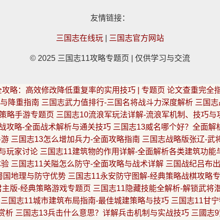
友情链接：
三国志在线玩
|
三国志官方网站
© 2025 三国志11攻略专题页 | 仅供学习与交流
攻略：高效修改降低重复率的实用技巧 | 专题页
论文查重完全指
读与降重指南
三国志武力值排行-三国名将战斗力深度解析
三国志
典策略手游专题页
三国志10流浪军玩法详解-流浪军机制、技巧与
战攻略-全面战术解析与通关技巧
三国志13威名哪个好？全面解
手游
三国志13怎么增加兵力-全面攻略指南
三国志战略版张辽-武
与玩家讨论
三国志11建筑物的作用详解-全面解析各类建筑功能
体验
三国志11关隘怎么防守-全面攻略与战术详解
三国战纪吕布出
蜀国地理与防守优势
三国志11永安防守图解-经典策略战棋攻略
君主版-经典策略游戏专题页
三国志11隐藏技能全解析-解锁武将
三国志11城市建筑布局指南-最佳城建策略与技巧
三国志11甘
赏析
三国志13兵击什么意思？详解兵击机制与实战技巧
三國志