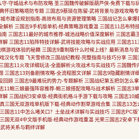
么守-守城战术与布防攻略
圣三国魏传破解版葫芦侠-免费下载与
经典怀旧策略塔防专题
三国志9蔡琰在陈留-武将背景与游戏攻略
1城市建设规划指南-高效布局与资源管理策略
三国战记怎么拿爆
全解析
三国志9手机版单机-经典策略游戏重温
三国志11吕布特
指南
三国志11最好的城市推荐-城池战略价值深度解析
三国志霸
详解
三国志11陷阵特技详解-武将技能攻略与实战应用
三国志1
战棋游戏体验的秘籍
三国志9重制版什么时候上线？最新消息与
游戏汉化专题
飞天雪修改三国战纪教程-完整指南与技巧分享
三国
三国志11火攻详细玩法-全面解析火攻战术与实战技巧
三国魏传
题
三国志13刘备剧情攻略-全流程图文详解
三国志9隐藏剧情详
役回顾
三国志9最难玩的势力-专题解析
三国战纪第五把剑怎么拿
志11鲍三娘最强阵容推荐-鲍三娘搭配攻略与战术解析
三国志3
详解
三国战纪3安卓版-经典街机格斗手游下载与攻略
三国志10
真三国无双游戏单机版下载-经典动作割草游戏合集
三国志13怎
三国志11中怎么堵关口？土垒战术详解与实战技巧
三国志PC版
三国无双4中文版手机版-经典动作游戏重温
光荣三国志2安卓下
13武将关系与羁绊详解