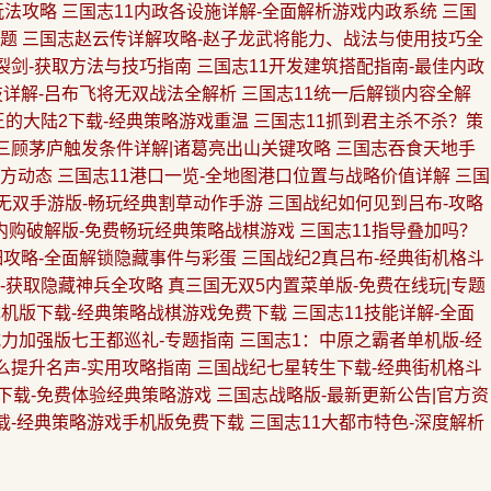
玩法攻略
三国志11内政各设施详解-全面解析游戏内政系统
三国
专题
三国志赵云传详解攻略-赵子龙武将能力、战法与使用技巧全
裂剑-获取方法与技巧指南
三国志11开发建筑搭配指南-最佳内政
技详解-吕布飞将无双战法全解析
三国志11统一后解锁内容全解
王的大陆2下载-经典策略游戏重温
三国志11抓到君主杀不杀？策
1三顾茅庐触发条件详解|诸葛亮出山关键攻略
三国志吞食天地手
官方动态
三国志11港口一览-全地图港口位置与战略价值详解
三国
无双手游版-畅玩经典割草动作手游
三国战纪如何见到吕布-攻略
内购破解版-免费畅玩经典策略战棋游戏
三国志11指导叠加吗？
细攻略-全面解锁隐藏事件与彩蛋
三国战纪2真吕布-经典街机格斗
-获取隐藏神兵全攻略
真三国无双5内置菜单版-免费在线玩|专题
单机版下载-经典策略战棋游戏免费下载
三国志11技能详解-全面
威力加强版七王都巡礼-专题指南
三国志1：中原之霸者单机版-经
么提升名声-实用攻略指南
三国战纪七星转生下载-经典街机格斗
下载-免费体验经典策略游戏
三国志战略版-最新更新公告|官方资
载-经典策略游戏手机版免费下载
三国志11大都市特色-深度解析