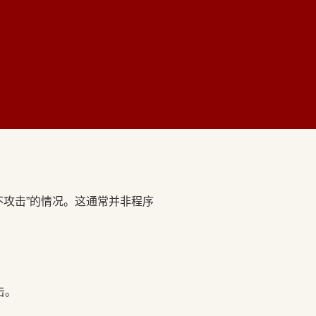
题
不攻击”的情况。这通常并非程序
击。