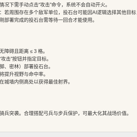
情况下需手动点击“攻击”命令，系统不会自动开火。
：若周围存在多个敌军单位，投石台可能因AI逻辑选择其他目
刚部署完成的投石台需等待一回合才能使用。
障碍且距离 ≤ 3 格。
“攻击”按钮并指定目标。
脚、密林）部署投石台。
将提升视野与命中率。
在城墙内侧高处以获得最佳射界。
骑兵突袭。合理搭配弓兵与步兵保护，可最大化其战场价值。