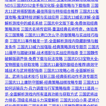
NDS三国志DS2金手指汉化版-全面攻略与下载指南
三国
志11武将搭配图表-最佳阵容与特技组合推荐
三国志11鬼
谋攻略-鬼谋特技详解与实战应用
三国志13威名详解-全面
解析游戏中的威名系统
三国志中文版下载-免费体验经典
策略游戏
三国志名将传官网-重温经典名将传奇，体验真
实三国策略
三国志11港口怎么守-防御策略与实战技巧指
南
三国志11事件触发一览-全面解析游戏内隐藏剧情与触
发条件
三国志13威力加强版-经典策略游戏专题页
三国志
11藤甲与踏破详解-战术搭配与实战应用指南
圣三国魏传
破解版葫芦侠-免费下载与玩法攻略
三国志DS3宝物大全-
宝物图鉴与获取攻略
三国志11最强防御组合推荐|高效守
城战术与武将搭配指南
三国志13攻略心得-全面解析玩
法、武将与战术技巧
狂斩三国-经典街机动作手游专题页
三国志11上庸防守图解-经典策略战棋攻略专题
三国志13
如何运输兵力-兵力调度与行军策略指南
三国志11道具一
览-全面解析游戏内所有道具功能与获取方式
三国武将战
力排名-顶级名将战斗力深度解析
三国志10白小青-武将介