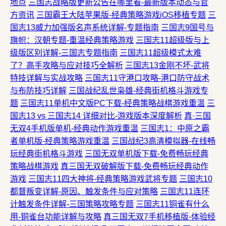
地点
三国志战略版更新公告在哪里看-最新版本动态与官
方资讯
三国霸王大陆苹果版-经典策略游戏iOS移植专题
三
国志13威力加强版名声系统详解-专题指南
三国志9国号与
旗帜：汉朝专题-重温经典策略游戏
三国志11超级版与上
级版区别详解-三国志专题指南
三国志11超级模式太难
了？高手攻略与应对技巧全解析
三国志13金刚不坏-武将
特技详解与实战攻略
三国志11守港口攻略-港口防守战术
与布防技巧详解
三国战纪乱世枭雄-经典街机格斗游戏专
题
三国志11单机中文版PC下载-经典策略战棋游戏重温
三
国志13 vs 三国志14 详细对比-游戏版本深度解析
真·三国
无双4手机版单机-经典动作游戏重温
三国志1：中原之霸
者单机版-经典策略游戏重温
三国战纪3高清模拟器-在线畅
玩经典街机格斗游戏
三国无双单机版下载-免费畅玩经典
策略战棋游戏
真三国无双破解版下载-免费畅玩经典动作
游戏
三国志11四大神将-经典策略游戏武将专题
三国志10
都督叛变详解-原因、触发条件与应对策略
三国志11连环
计触发条件详解-三国策略攻略专题
三国志11铜雀有什么
用-铜雀台功能详解与攻略
真三国无双7手机移植版-体验经