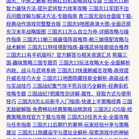
国志：中原之霸者-经典红白机策略游戏专题
三国志11刷
智力最快方法-提升武将智力效率攻略
三国志11军团不出
兵问题详解与解决方法-专题指南
真三国无双6合盘版下载-
经典动作游戏完整整合版
三国志9地图高清大图-全面还原
东汉末年战略版图
三国志11怎么自立为帝-详细攻略与操
作指南
三国志11鲍三娘最强阵容推荐-鲍三娘搭配攻略与
战术解析
三国志11特技搭配指南-最强武将技能组合推荐
三国志11有手机版吗？官方解答与相关资源汇总
熊猫三
国-趣味策略三国专题页
三国志13玩法攻略大全-全面解析
内政、战斗与武将系统
三国志13快速刷威名攻略-高效提
升威名技巧大全
三国志11地图隐藏技能全解析-高级战术
与实战技巧
三国战纪集气快不死兵技巧全解析-经典街机
攻略专题
三国战纪7把属性剑详解-属性、获取方式与使用
技巧
三国志9怎么玩新手入门指南-快速上手策略经典
三国
无敌破解版-免费畅玩经典策略战棋游戏
三国志2 iOS版-经
典策略游戏官方下载与攻略
三国志10任务大全-全面攻略
与任务指南
三国志11后期打的累啊-玩家经验分享与策略
建议
三国志11隐藏庙宇与遗址全解析-探索游戏中的神秘