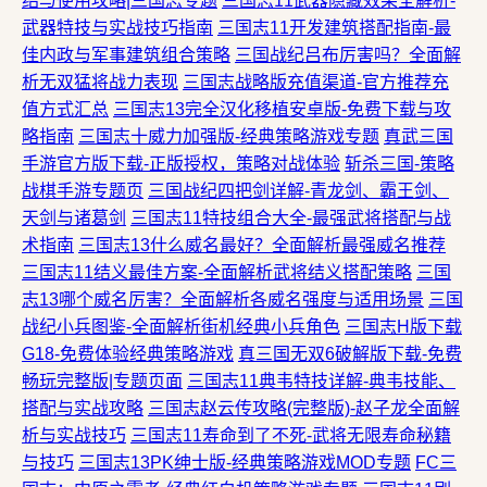
绍与使用攻略|三国志专题
三国志11武器隐藏效果全解析-
武器特技与实战技巧指南
三国志11开发建筑搭配指南-最
佳内政与军事建筑组合策略
三国战纪吕布厉害吗？全面解
析无双猛将战力表现
三国志战略版充值渠道-官方推荐充
值方式汇总
三国志13完全汉化移植安卓版-免费下载与攻
略指南
三国志十威力加强版-经典策略游戏专题
真武三国
手游官方版下载-正版授权，策略对战体验
斩杀三国-策略
战棋手游专题页
三国战纪四把剑详解-青龙剑、霸王剑、
天剑与诸葛剑
三国志11特技组合大全-最强武将搭配与战
术指南
三国志13什么威名最好？全面解析最强威名推荐
三国志11结义最佳方案-全面解析武将结义搭配策略
三国
志13哪个威名厉害？全面解析各威名强度与适用场景
三国
战纪小兵图鉴-全面解析街机经典小兵角色
三国志H版下载
G18-免费体验经典策略游戏
真三国无双6破解版下载-免费
畅玩完整版|专题页面
三国志11典韦特技详解-典韦技能、
搭配与实战攻略
三国志赵云传攻略(完整版)-赵子龙全面解
析与实战技巧
三国志11寿命到了不死-武将无限寿命秘籍
与技巧
三国志13PK绅士版-经典策略游戏MOD专题
FC三