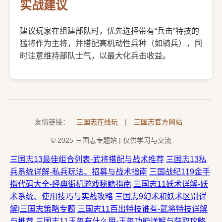
实战建议
建议玩家在组建部队时，优先选择带有“兵击”特技的
猛将作为主将，并搭配高机动性兵种（如骑兵），同
时注意维持部队士气，以最大化兵击收益。
友情链接：
三国志在线玩
|
三国志官方网站
© 2025 三国志专题站 | 仅供学习与交流
三国志13最佳组合列表-武将搭配与战术推荐
三国志13私
兵系统详解-私兵玩法、招募与战术指南
三国战纪119金手
指代码大全-经典街机游戏秘籍指南
三国志11妖术详解-妖
术系统、使用技巧与实战攻略
三国志9幻术和妖术区别详
解|三国志策略专题
三国志11百出特技谁有-武将特技详解
与推荐
三国志11玉玺有什么用-玉玺功能详解与获取攻略