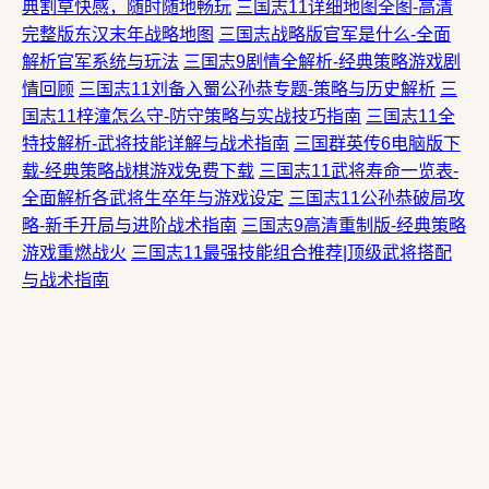
典割草快感，随时随地畅玩
三国志11详细地图全图-高清
完整版东汉末年战略地图
三国志战略版官军是什么-全面
解析官军系统与玩法
三国志9剧情全解析-经典策略游戏剧
情回顾
三国志11刘备入蜀公孙恭专题-策略与历史解析
三
国志11梓潼怎么守-防守策略与实战技巧指南
三国志11全
特技解析-武将技能详解与战术指南
三国群英传6电脑版下
载-经典策略战棋游戏免费下载
三国志11武将寿命一览表-
全面解析各武将生卒年与游戏设定
三国志11公孙恭破局攻
略-新手开局与进阶战术指南
三国志9高清重制版-经典策略
游戏重燃战火
三国志11最强技能组合推荐|顶级武将搭配
与战术指南