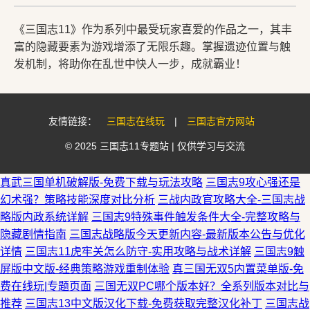
《三国志11》作为系列中最受玩家喜爱的作品之一，其丰
富的隐藏要素为游戏增添了无限乐趣。掌握遗迹位置与触
发机制，将助你在乱世中快人一步，成就霸业！
友情链接：
三国志在线玩
|
三国志官方网站
© 2025 三国志11专题站 | 仅供学习与交流
真武三国单机破解版-免费下载与玩法攻略
三国志9攻心强还是
幻术强？策略技能深度对比分析
三战内政官攻略大全-三国志战
略版内政系统详解
三国志9特殊事件触发条件大全-完整攻略与
隐藏剧情指南
三国志战略版今天更新内容-最新版本公告与优化
详情
三国志11虎牢关怎么防守-实用攻略与战术详解
三国志9触
屏版中文版-经典策略游戏重制体验
真三国无双5内置菜单版-免
费在线玩|专题页面
三国无双PC哪个版本好？全系列版本对比与
推荐
三国志13中文版汉化下载-免费获取完整汉化补丁
三国志战