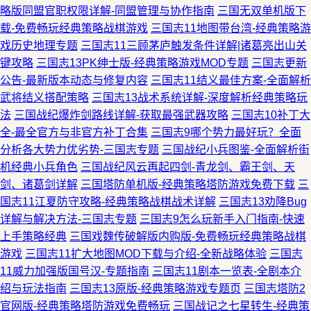
略版同盟官职权限详解-同盟管理与协作指南
三国无双单机版下
载-免费畅玩经典策略战棋游戏
三国志11地图带台湾-经典策略游
戏历史地理专题
三国志11三顾茅庐触发条件详解|诸葛亮出山关
键攻略
三国志13PK绅士版-经典策略游戏MOD专题
三国志更新
公告-最新版本动态与修复内容
三国志11结义最佳方案-全面解析
武将结义搭配策略
三国志13战术系统详解-深度解析经典策略玩
法
三国战纪爆炸剑路线详解-获取最强武器攻略
三国志10补丁大
全-最全官方与非官方补丁合集
三国志9哪个势力最好玩？全面
分析各大势力优劣势-三国志专题
三国战纪小兵图鉴-全面解析街
机经典小兵角色
三国战纪风云再起四剑-青龙剑、霸王剑、天
剑、诸葛剑详解
三国塔防单机版-经典策略塔防游戏免费下载
三
国志11江夏防守攻略-经典策略战棋战术详解
三国志13劝降Bug
详解与解决方法-三国志专题
三国志9怎么玩新手入门指南-快速
上手策略经典
三国戏魏传破解版内购版-免费畅玩经典策略战棋
游戏
三国志11扩大地图MOD下载与介绍-全新战略体验
三国志
11威力加强版国号汉-专题指南
三国志11剧本一览表-全剧本介
绍与玩法指南
三国志13原版-经典策略游戏专题页
三国志塔防2
官网版-经典策略塔防游戏免费畅玩
三国战记之七星转生-经典策