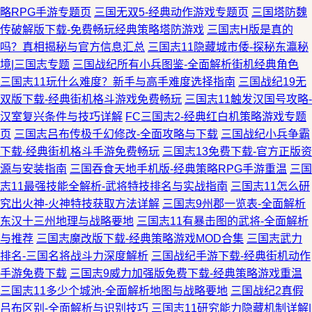
略RPG手游专题页
三国无双5-经典动作游戏专题页
三国塔防魏
传破解版下载-免费畅玩经典策略塔防游戏
三国志H版是真的
吗？真相揭秘与官方信息汇总
三国志11隐藏城市倭-探秘东瀛秘
境|三国志专题
三国战纪所有小兵图鉴-全面解析街机经典角色
三国志11玩什么难度？新手与高手难度选择指南
三国战纪19无
双版下载-经典街机格斗游戏免费畅玩
三国志11触发汉国号攻略-
汉室复兴条件与技巧详解
FC三国志2-经典红白机策略游戏专题
页
三国志吕布传极千幻修改-全面攻略与下载
三国战纪小兵争霸
下载-经典街机格斗手游免费畅玩
三国志13免费下载-官方正版资
源与安装指南
三国吞食天地手机版-经典策略RPG手游重温
三国
志11最强技能全解析-武将特技排名与实战指南
三国志11怎么研
究出火神-火神特技获取方法详解
三国志9州郡一览表-全面解析
东汉十三州地理与战略要地
三国志11有暴击图的武将-全面解析
与推荐
三国志魔改版下载-经典策略游戏MOD合集
三国志武力
排名-三国名将战斗力深度解析
三国战纪手游下载-经典街机动作
手游免费下载
三国志9威力加强版免费下载-经典策略游戏重温
三国志11多少个城池-全面解析地图与战略要地
三国战纪2真假
吕布区别-全面解析与识别技巧
三国志11研究能力隐藏机制详解|