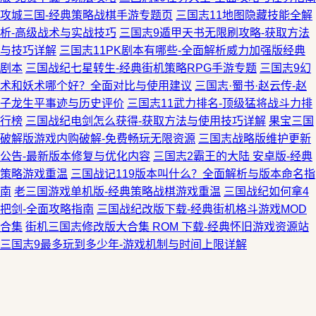
攻城三国-经典策略战棋手游专题页
三国志11地图隐藏技能全解
析-高级战术与实战技巧
三国志9遁甲天书无限刷攻略-获取方法
与技巧详解
三国志11PK剧本有哪些-全面解析威力加强版经典
剧本
三国战纪七星转生-经典街机策略RPG手游专题
三国志9幻
术和妖术哪个好？全面对比与使用建议
三国志·蜀书·赵云传-赵
子龙生平事迹与历史评价
三国志11武力排名-顶级猛将战斗力排
行榜
三国战纪电剑怎么获得-获取方法与使用技巧详解
果宝三国
破解版游戏内购破解-免费畅玩无限资源
三国志战略版维护更新
公告-最新版本修复与优化内容
三国志2霸王的大陆 安卓版-经典
策略游戏重温
三国战记119版本叫什么？全面解析与版本命名指
南
老三国游戏单机版-经典策略战棋游戏重温
三国战纪如何拿4
把剑-全面攻略指南
三国战纪改版下载-经典街机格斗游戏MOD
合集
街机三国志修改版大合集 ROM 下载-经典怀旧游戏资源站
三国志9最多玩到多少年-游戏机制与时间上限详解