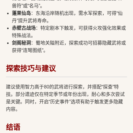
兽符”或“名马”。
蓬莱仙岛
：东海沿岸随机出现，需水军探索，可得“仙
丹”提升武将寿命。
赤壁古战场
：特定剧本下触发，可获得火攻强化效果或
特殊战法。
剑阁秘洞
：蜀地关隘附近，探索成功可招募隐藏武将或
获得“连弩图纸”。
探索技巧与建议
建议使用智力高于80的武将进行探索，并搭配“探查”特
技。部分遗迹仅在特定季节或年份出现，耐心和多次尝试
是关键。同时，开启“历史事件”选项有助于触发更多隐藏
内容。
结语