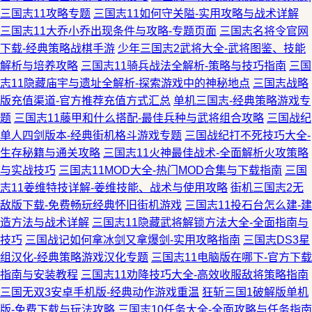
三国志11攻略专题
三国志11如何守关隘-实用攻略与战术详解
三国志11大乔小乔出现条件与攻略-专题页面
三国志名将令官网
下载-经典策略战棋手游
少年三国志2武将大全-武将图鉴、技能
解析与培养攻略
三国志11骑兵战法全解析-策略与技巧指南
三国
志11隐藏庙宇与遗址全解析-探索游戏中的神秘地点
三国志战略
版充值渠道-官方推荐充值方式汇总
单机三国志-经典策略游戏专
题
三国志11藤甲和什么搭配-最佳兵种与武将组合攻略
三国战纪
单人四剑版本-经典街机格斗游戏专题
三国战纪打不死技巧大全-
生存秘籍与通关攻略
三国志11火神最佳战术-全面解析火攻策略
与实战技巧
三国志11MOD大全-热门MOD合集与下载指南
三国
志11姜维特技详解-姜维技能、战术与使用攻略
街机三国志2无
敌版下载-免费畅玩经典怀旧街机游戏
三国志11投石台怎么建-建
造方法与战术详解
三国志11隐藏武将解锁方法大全-全面指南与
技巧
三国战记如何拿冰剑又拿爆剑-实用攻略指南
三国志DS3星
组汉化-经典策略游戏汉化专题
三国志11电脑版在哪下-官方下载
指南与安装教程
三国志11劝降技巧大全-高效收服敌将策略指南
三国无双3安卓手机版-经典动作游戏重温
狂斩三国1破解版单机
版-免费下载与玩法攻略
三国志10任务大全-全面攻略与任务指南