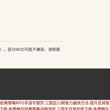
）。部分MOD可能不兼容，请根据
|经典策略RPG手游专题页
三国志11刷智力最快方法-提升武将智
下载-免费畅玩经典策略战棋游戏
三国无双单机版下载-免费畅玩