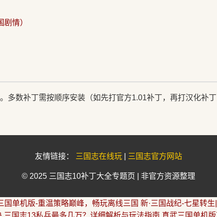
国剧情）
。多数补丁需按顺序安装（如先打官方1.01补丁，再打汉化补丁
友情链接：
三国志在线玩
|
三国志官方网站
© 2025 三国志10补丁大全专题页 | 非官方资源整理
三国单机版-重温策略巅峰，畅玩离线三国
新·三国战纪-七星转生
决
三国志13私兵最多几万？详细解析与玩法指南
真武三国单机版