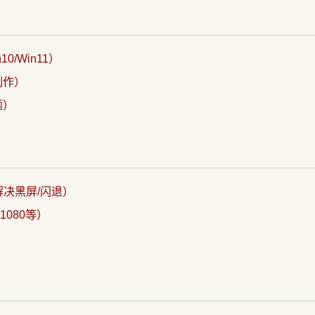
0/Win11）
制作）
题）
（解决黑屏/闪退）
1080等）