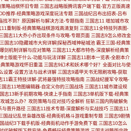
典策略战棋怀旧专题
三国志战略版腾讯客户端下载-官方正版高速
OD推荐-经典策略游戏深度玩法专题
三国战纪吕布出招表-吕布
1庙找不到？原因解析与解决方法-专题指南
三国志11 增加城市攻
志11重制版-经典策略战棋游戏高清复刻
三国志11全特技列表图-
三国志11大乔小乔出现条件与攻略-专题页面
三国志9怎么修改金
三国志10隐藏城市大宛详解|探秘西域神秘城池
霸王三国-经典策
-爆剑机制详解与应对策略
三国志11大都市特色-深度解析经典策
3绅士版能干什么-功能与玩法详解
三国志11剧本一览表-全剧本介
-经典策略游戏怀旧重温
三国志9幻术和妖术哪个好？全面对比与使
么设置-设置方法与战术详解
三国志9遁甲天书无限刷攻略-获取
志11霸王特技详解-武将最强特技攻略指南
三国战纪援军令攻略-
三国志11地图编辑器-自定义你的三国战场
三国志11城市建设规
国志13新手前期攻略-快速上手指南
三国志3单机版下载-经典策
被攻城怎么办？攻防策略与应对技巧全解析
狂斩三国内购破解免
系与晋升路径
三国志11技术专题-深度解析与实战技巧
三国志11
三国战记乱世枭雄改版-经典街机格斗游戏重制专题
三国志9剧情
国战纪3下载手机版-经典街机动作手游免费下载
三国志10怎么
时代破解版下载安装-免费畅玩经典策略游戏
三国志战略版内政