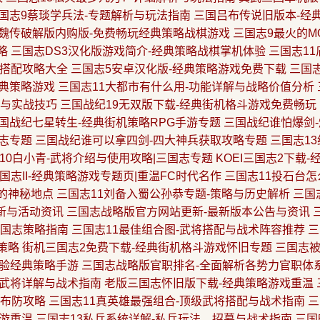
国志9蔡琰学兵法-专题解析与玩法指南
三国吕布传说旧版本-经
魏传破解版内购版-免费畅玩经典策略战棋游戏
三国志9最火的M
略
三国志DS3汉化版游戏简介-经典策略战棋掌机体验
三国志1
名搭配攻略大全
三国志5安卓汉化版-经典策略游戏免费下载
三国
经典策略游戏
三国志11大都市有什么用-功能详解与战略价值分析
术与实战技巧
三国战纪19无双版下载-经典街机格斗游戏免费畅玩
国战纪七星转生-经典街机策略RPG手游专题
三国战纪谁怕爆剑
国志专题
三国战纪谁可以拿四剑-四大神兵获取攻略专题
三国志1
10白小青-武将介绍与使用攻略|三国志专题
KOEI三国志2下载
国志II-经典策略游戏专题页|重温FC时代名作
三国志11投石台怎
的神秘地点
三国志11刘备入蜀公孙恭专题-策略与历史解析
三国
新与活动资讯
三国志战略版官方网站更新-最新版本公告与资讯
三国志策略指南
三国志11最佳组合图-武将搭配与战术阵容推荐
三
策略
街机三国志2免费下载-经典街机格斗游戏怀旧专题
三国志
体验经典策略手游
三国志战略版官职排名-全面解析各势力官职体
龙武将详解与战术指南
老版三国志怀旧版下载-经典策略游戏重温
与布防攻略
三国志11真英雄最强组合-顶级武将搭配与战术指南
三
游重温
三国志13私兵系统详解-私兵玩法、招募与战术指南
三国