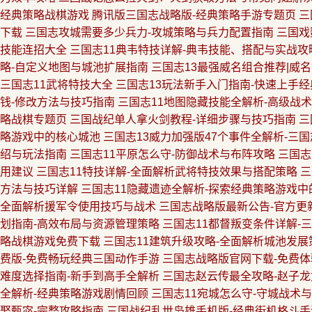
经典策略战棋游戏
腾讯版三国志战略版-经典策略手游专题页
三
下载
三国志攻城需要多少兵力-攻城策略与兵力配置指南
三国戏
技能连招大全
三国志11典韦特技详解-典韦技能、搭配与实战攻
略-自定义地图与城池扩展指南
三国志13最强威名组合推荐|威
三国志11武将特技大全
三国志13玩法新手入门指南-快速上手
钱-修改方法与技巧指南
三国志11地图隐藏技能全解析-高级战
略战棋专题页
三国战纪单人拿火剑教程-详细步骤与技巧指南
三
略游戏中的核心城池
三国志13威力加强版47个事件全解析-三
绍与玩法指南
三国志11平原怎么守-防御战术与布阵攻略
三国志
用建议
三国志11特技详解-全面解析武将特技效果与搭配策略
三
方法与技巧详解
三国志11隐藏遗迹全解析-探索经典策略游戏中
全面解析援军令使用技巧与战术
三国志战略版最新公告-官方更
划指南-高效布局与资源管理策略
三国志11都督叛变条件详解-
略战棋游戏免费下载
三国志11建筑升级攻略-全面解析城池发展
费版-免费畅玩经典三国动作手游
三国志战略版官网下载-免费
难度选择指南-新手到高手全解析
三国志赵云传最全攻略-赵子
全解析-经典策略游戏剧情回顾
三国志11宛城怎么守-守城战术
娶甄宓-完整攻略指南
三国战纪乱世枭雄手机版-经典街机格斗手