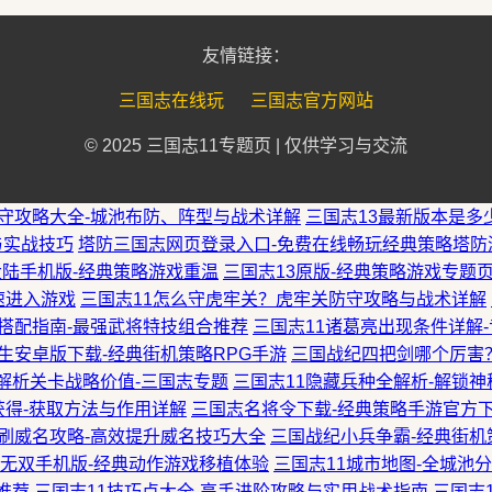
友情链接：
三国志在线玩
三国志官方网站
© 2025 三国志11专题页 | 仅供学习与交流
防守攻略大全-城池布防、阵型与战术详解
三国志13最新版本是多
与实战技巧
塔防三国志网页登录入口-免费在线畅玩经典策略塔防
大陆手机版-经典策略游戏重温
三国志13原版-经典策略游戏专题
速进入游戏
三国志11怎么守虎牢关？虎牢关防守攻略与战术详解
能搭配指南-最强武将特技组合推荐
三国志11诸葛亮出现条件详解
生安卓版下载-经典街机策略RPG手游
三国战纪四把剑哪个厉害
解析关卡战略价值-三国志专题
三国志11隐藏兵种全解析-解锁
获得-获取方法与作用详解
三国志名将令下载-经典策略手游官方
速刷威名攻略-高效提升威名技巧大全
三国战纪小兵争霸-经典街机
国无双手机版-经典动作游戏移植体验
三国志11城市地图-全城池
推荐
三国志11技巧点大全-高手进阶攻略与实用战术指南
三国志