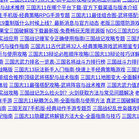
配与战术推荐
三国志11在哪个平台下载-官方下载渠道与版本介绍
手机版-经典策略RPG手游专题
三国志11最佳组合图-武将搭
志9重制版什么时候上线？最新消息与官方动态
老版三国塔防游戏
果宝三国破解版下载最新版-免费畅玩无限资源版
NDS三国志D
实战应用
三国战记援军令正确使用指南|三国战记攻略专题
三国
技巧与操作指南
三国志11古代武将32人-经典策略游戏武将图鉴专
析与使用攻略
三国志13辩论必胜顺序攻略|三国志13辩论技巧详
南
三国志武力排名一览表-三国名将战斗力排行榜
三国战斗力排
战略版
三国志13玩法新手入门指南-快速上手经典策略游戏
三国
技能组合推荐|顶级武将搭配与战术指南
三国志11地图变大-全面
体验
三国志11最强搭配攻略-武将阵容与战术推荐
三国志武力值
实战攻略
三国战记怎么捡火剑？火剑获取方法与常见问题解决
作手游
三国志11秘籍怎么用-全面指南与使用方法
真武三国破解
指南
三国无双7手机版-经典动作手游专题页
三国战纪乱世枭雄攻
配指南
三国志11隐藏武将解锁方法大全-全面指南与技巧
三国志