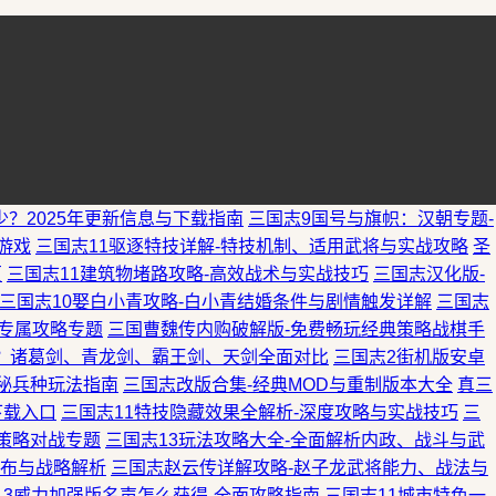
少？2025年更新信息与下载指南
三国志9国号与旗帜：汉朝专题-
游戏
三国志11驱逐特技详解-特技机制、适用武将与实战攻略
圣
页
三国志11建筑物堵路攻略-高效战术与实战技巧
三国志汉化版-
三国志10娶白小青攻略-白小青结婚条件与剧情触发详解
三国志
-专属攻略专题
三国曹魏传内购破解版-免费畅玩经典策略战棋手
？诸葛剑、青龙剑、霸王剑、天剑全面对比
三国志2街机版安卓
神秘兵种玩法指南
三国志改版合集-经典MOD与重制版本大全
真三
下载入口
三国志11特技隐藏效果全解析-深度攻略与实战技巧
三
策略对战专题
三国志13玩法攻略大全-全面解析内政、战斗与武
分布与战略解析
三国志赵云传详解攻略-赵子龙武将能力、战法与
13威力加强版名声怎么获得-全面攻略指南
三国志11城市特色一