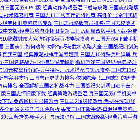
真三国无双4 PC版-经典动作游戏重温下载与攻略
三国志战略版
配与战术阵容推荐
三国志11二线实用武将推荐-高性价比冷门武将
-经典怀旧策略塔防专题
三国志战略版官员排名-三国志权威武
S2中文版-经典策略游戏怀旧专题
三国战纪魔改版手机下载-免费
志10隐藏城市大宛详解|探秘西域神秘城池
真三国无双4下载手机
题
三国志11如何劝降-劝降技巧与武将攻略大全
三国战纪四剑怎
解
真武三国-经典策略战棋手游专题页
三国志10特殊兵种详解-兵
行-三国名将战力排行榜与深度解析
街机游戏三国战纪-经典格斗
志10元戎弩兵详解-兵种特性、战术搭配与实战攻略
三国志11设
解析与实用技巧
三国志正史武力排名-依据陈寿《三国志》的历史
真实排名-全面解析三国名将战斗力
三国战纪火剑洞口进不去？
老版三国志怀旧版下载-经典策略游戏重温
真三国无双6手机安卓
版下载-免费畅玩无限资源版
三国志2超级修改版-免费在线玩|经
略-全面通关技巧与角色解析
果宝三国正版手游-重温经典策略，
13怎么当游侠-新手入门与玩法详解
三国志战略版-经典策略手游