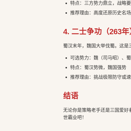
特点：三方势力鼎立，战略要
推荐理由：高度还原历史名场
4. 二士争功（263
蜀汉末年，魏国大举伐蜀。这是三
可选势力：魏（司马昭）、
特点：蜀汉势微，魏国强势
推荐理由：挑战极限防守或速
结语
无论你是策略老手还是三国爱好
世霸业吧！