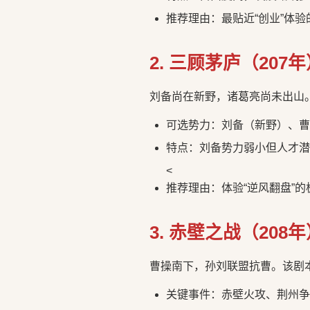
推荐理由：最贴近“创业”体验
2. 三顾茅庐（207
刘备尚在新野，诸葛亮尚未出山
可选势力：刘备（新野）、曹
特点：刘备势力弱小但人才潜
<
推荐理由：体验“逆风翻盘”的
3. 赤壁之战（208
曹操南下，孙刘联盟抗曹。该剧
关键事件：赤壁火攻、荆州争