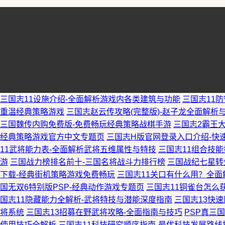
三国志11设施介绍-全面解析游戏内各类建筑与功能
三国志11
重温经典策略游戏
三国志赵云传攻略(完整版)-赵子龙全面解析
三国魏传内购免费版-免费畅玩经典策略战棋手游
三国志2霸王
经典策略游戏官方中文专题页
三国志H版官网登录入口介绍-快
11武将能力表-全面解析武将五维属性与特技
三国志11组合技
游
三国战力榜排名前十-三国名将战斗力排行榜
三国战纪七星转
下载-经典街机策略游戏免费畅玩
三国志11关口有什么用？全面
国无双6特别版PSP-经典动作游戏专题页
三国志11铜雀台怎么
国志11隐藏能力全解析-武将特技与潜能深度指南
三国志13快
将系统
三国志13招募在野武将攻略-全面指南与技巧
PSP真三
使用技巧全解析
三国志11科技研究顺序指南-最优科技发展路线