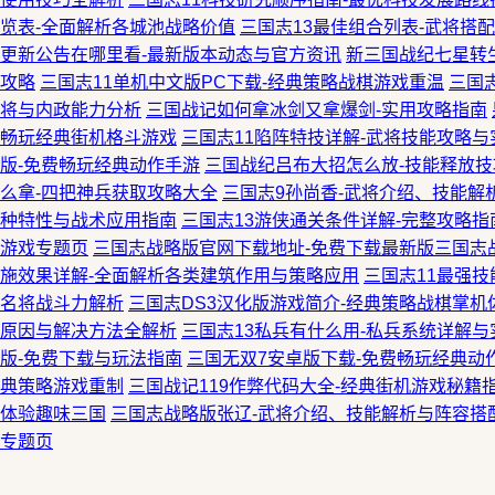
览表-全面解析各城池战略价值
三国志13最佳组合列表-武将搭
更新公告在哪里看-最新版本动态与官方资讯
新三国战纪七星转生
攻略
三国志11单机中文版PC下载-经典策略战棋游戏重温
三国
将与内政能力分析
三国战记如何拿冰剑又拿爆剑-实用攻略指南
畅玩经典街机格斗游戏
三国志11陷阵特技详解-武将技能攻略与
版-免费畅玩经典动作手游
三国战纪吕布大招怎么放-技能释放
么拿-四把神兵获取攻略大全
三国志9孙尚香-武将介绍、技能解
种特性与战术应用指南
三国志13游侠通关条件详解-完整攻略指
游戏专题页
三国志战略版官网下载地址-免费下载最新版三国志
施效果详解-全面解析各类建筑作用与策略应用
三国志11最强
名将战斗力解析
三国志DS3汉化版游戏简介-经典策略战棋掌机
原因与解决方法全解析
三国志13私兵有什么用-私兵系统详解与
版-免费下载与玩法指南
三国无双7安卓版下载-免费畅玩经典动
典策略游戏重制
三国战记119作弊代码大全-经典街机游戏秘籍
体验趣味三国
三国志战略版张辽-武将介绍、技能解析与阵容搭
专题页