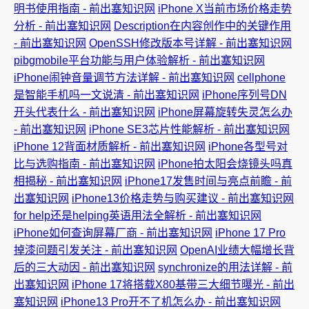
明书使用指南 - 前出塞知识网
iPhone X当前市场价格走势
分析 - 前出塞知识网
Description在内容创作中的关键作用
- 前出塞知识网
OpenSSH修改版本号详解 - 前出塞知识网
pibgmobile平台功能与用户体验解析 - 前出塞知识网
iPhone闹钟音量调节方法详解 - 前出塞知识网
cellphone
是智能手机吗一文说清 - 前出塞知识网
iPhone序列号DN
开头代表什么 - 前出塞知识网
iPhone屏幕旋转失灵怎么办
- 前出塞知识网
iPhone SE3芯片性能解析 - 前出塞知识网
iPhone 12背面材质解析 - 前出塞知识网
iPhone各型号对
比与选购指南 - 前出塞知识网
iPhone拍太阳会烧镜头吗真
相揭秘 - 前出塞知识网
iPhone17发售时间与亮点前瞻 - 前
出塞知识网
iPhone13价格走势与购买建议 - 前出塞知识网
for help还是helping英语用法全解析 - 前出塞知识网
iPhone如何查询屏幕厂商 - 前出塞知识网
iPhone 17 Pro
掉漆问题引发关注 - 前出塞知识网
OpenAI业绩大幅增长背
后的三大动因 - 前出塞知识网
synchronize的用法详解 - 前
出塞知识网
iPhone 17将搭载X80基带三大细节曝光 - 前出
塞知识网
iPhone13 Pro开不了机怎么办 - 前出塞知识网