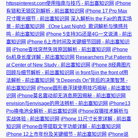
httpspinterest.com使用指南与技巧 - 前出塞知识网
iPhone
有锁和无锁区别解析 - 前出塞知识网
iPhone 17 Pro Max
尺寸曝光细节 - 前出塞知识网
深入解析In the Fair的真实场
景 - 前出塞知识网
《One Last Night》歌词解析与情感共
鸣 - 前出塞知识网
iPhone 5支持3G还是4G一文说清 - 前出
塞知识网
iPhone 6上市时间及关键细节回顾 - 前出塞知识
网
iPhone查找突然失效原因解析 - 前出塞知识网
iPhone
6s机身长度详解 - 前出塞知识网
Researchers Put Patients
at Center of New Study - 前出塞知识网
iPhone 8经典图片
回顾与细节解析 - 前出塞知识网
in front与in the front of用
法解析 - 前出塞知识网
“It Depends On”背后的决策智慧 -
前出塞知识网
iPhone圆形悬浮球使用技巧揭秘 - 前出塞知
识网
iPhone莫名震动却无消息原因揭秘 - 前出塞知识网
envision与envisage的用法辨析 - 前出塞知识网
iPhone13
Pro换电池全解析 - 前出塞知识网
iPhone双摄技术解析与
实战体验 - 前出塞知识网
iPhone 11尺寸长宽详解 - 前出塞
知识网
iPhone自带提取文字功能详解 - 前出塞知识网
iPhone 12上市年份及关键细节 - 前出塞知识网
iPhone说