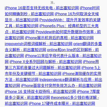
准。
iPhone 16是否支持无线充电 - 前出塞知识网
iPhone时间
如何精确到秒 - 前出塞知识网
iPhone 16为何取消全天候
显示 - 前出塞知识网
ProvidedWith：提升开发效率的关键
工具 - 前出塞知识网
iPhone6s Plus：经典机型的三大亮
点 - 前出塞知识网
Providewith如何提升数据协作效率 - 前
出塞知识网
iPhone展示机背后的真相 - 前出塞知识网
impoverish词根词缀解析 - 前出塞知识网
orient翻译的多重
含义解析 - 前出塞知识网
online和on line的区别解析 - 前
出塞知识网
iPhone11背后字母代表什么版本 - 前出塞知识
网
iPhone X全系列回顾与解析 - 前出塞知识网
iPhone用
第三方耳机音量过大问题解析 - 前出塞知识网
iPhone 5上
市年份及关键细节 - 前出塞知识网
iPhone清除缓存的实用
方法 - 前出塞知识网
Independentce翻译解析与应用 - 前出
塞知识网
iPhone面容支付突然失效怎么办 - 前出塞知识网
iPhone 16 支持双卡双待吗 - 前出塞知识网
iPhone 7厚度
是多少毫米 - 前出塞知识网
theonetop1多少钱价格详解 -
前出塞知识网
iPhone 17硬件成本曝光 - 前出塞知识网