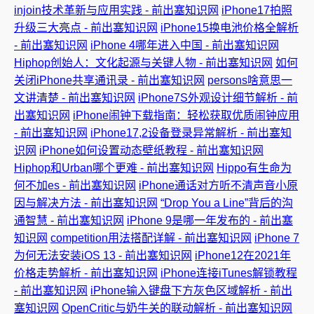
injoin技术革新与应用实践 - 前出塞知识网
iPhone17拍照
升级三大亮点 - 前出塞知识网
iPhone15换电池价格全解析
- 前出塞知识网
iPhone 4哪年进入中国 - 前出塞知识网
Hiphop创始人：文化起源与关键人物 - 前出塞知识网
如何
关闭iPhone共享通讯录 - 前出塞知识网
persons啥意思一
文讲清楚 - 前出塞知识网
iPhone7S外观设计细节解析 - 前
出塞知识网
iPhone闹钟下载指南：轻松获取优质闹钟应用
- 前出塞知识网
iPhone17,2设备登录异常解析 - 前出塞知
识网
iPhone如何设置动态壁纸教程 - 前出塞知识网
Hiphop和Urban哪个更难 - 前出塞知识网
Hippo有生命为
何不加es - 前出塞知识网
iPhone通话对方听不清声音小原
因与解决方法 - 前出塞知识网
“Drop You a Line”背后的沟
通智慧 - 前出塞知识网
iPhone 9是哪一年发布的 - 前出塞
知识网
competition用法搭配详解 - 前出塞知识网
iPhone 7
为何无法安装iOS 13 - 前出塞知识网
iPhone12在2021年
价格走势解析 - 前出塞知识网
iPhone连接iTunes解锁教程
- 前出塞知识网
iPhone输入键盘下方灰色区域解析 - 前出
塞知识网
OpenCritic与奶牛关的联动解析 - 前出塞知识网