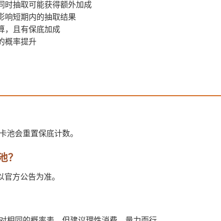
，同时抽取可能获得额外加成
会影响短期内的抽取结果
算，且有保底加成
的概率提升
换卡池会重置保底计数。
池？
间以官方公告为准。
面对相同的概率表。但建议理性消费，量力而行。