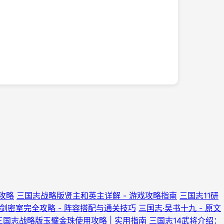
攻略
三国志战略版贤主和英主详解 - 游戏攻略指南
三国志11研
剑密室完全攻略 - 阵容搭配与通关技巧
三国志·吴书十九 - 原文
三国志战略版玉璧金珠使用攻略 | 实用指南
三国志14武将介绍：