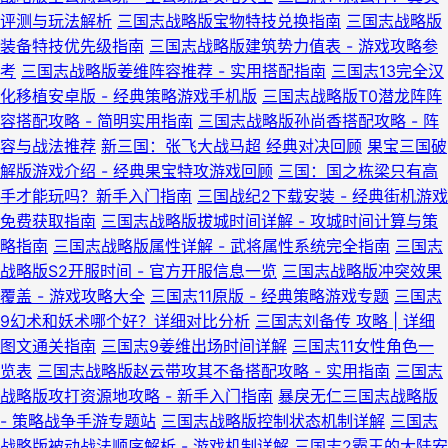
评测与玩法解析
三国志战略版宝物特技兑换指南
三国志战略版
装备特技优先级指南
三国志战略版建筑势力值表 - 游戏攻略参
考
三国志战略版姜维阵容推荐 - 实用搭配指南
三国志13完全汉
化移植安卓版 - 经典策略游戏手机版
三国志战略版T0潜龙阵阵
容搭配攻略 - 简明实用指南
三国志战略版孙尚香搭配攻略 - 阵
容与战法推荐
新三国：张飞大战马超 经典对决回顾
果宝三国破
解版游戏介绍 - 经典果宝特攻游戏回顾
三国：国之栋梁只有高
手才能玩吗？新手入门指南
三国战纪2下载安装 - 经典街机游戏
免费获取指南
三国志战略版拔城时间详解 - 攻城时间计算与策
略指南
三国志战略版属性详解 - 武将属性系统完全指南
三国志
战略版S2开服时间 - 官方开服信息一览
三国志战略版冲突效果
覆盖 - 游戏攻略大全
三国志11原版 - 经典策略游戏专题
三国志
9幻术和妖术哪个好？详细对比分析
三国志刘备传 攻略 | 详细
图文通关指南
三国志9姜维出场时间详解
三国志11女性角色一
览表
三国志战略版赵云带攻其不备搭配攻略 - 实用指南
三国志
战略版攻打资源地攻略 - 新手入门指南
暴戾无仁三国志战略版
- 策略战争手游专题站
三国志战略版控制状态机制详解
三国志
战略版被动战法顺序解析 - 游戏机制详解
三国志2霸王的大陆安