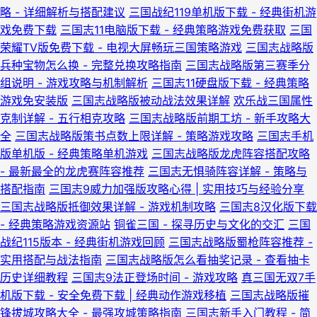
略 - 详细解析与搭配建议
三国战纪119单机版下载 - 经典街机游
戏免费下载
三国志11电脑版下载 - 经典策略游戏免费获取
三国
荣耀TV版免费下载 - 电视大屏畅玩三国策略游戏
三国志战略版
兵种宝物怎么换 - 完整兑换攻略指南
三国志战略版第三赛季分
组说明 - 游戏攻略与机制解析
三国志11硬盘版下载 - 经典策略
游戏免安装版
三国志战略版被动战法效果详解
欢乐战三国属性
克制详解 - 五行相克攻略
三国志战略版前期工坊 - 新手攻略大
全
三国志战略版策书点数上限详解 - 策略游戏攻略
三国志手机
版单机版 - 经典策略单机游戏
三国志战略版龙虎阵容搭配攻略
- 最新最全的龙虎赛阵容推荐
三国志无惧骑阵容详解 - 策略与
搭配指南
三国志9威力加强版攻略心得 | 实用技巧与经验分享
三国志战略版抵御效果详解 - 游戏机制攻略
三国志8汉化版下载
- 经典策略游戏资源站
铜雀三国 - 探寻历史与文化的交汇
三国
战纪115版本 - 经典街机游戏回顾
三国志战略版蜀枪阵容推荐 -
实用搭配与战法指南
三国志战略版怎么看抽奖记录 - 查看抽卡
历史详细教程
三国志9法正登场时间 - 游戏攻略
真三国无双7手
机版下载 - 安全免费下载 | 经典动作游戏移植
三国志战略版摧
锋拔城攻略大全 - 最强攻城策略指南
三国志新手入门教程 - 简