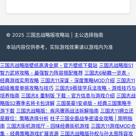
© 2025 三国志战略版攻略站 | 主公选择指南
本站内容仅供参考，实际游戏效果请以游戏内为准
三国志战略版壁纸高清全屏 - 官方壁纸下载站
三国志战略版S1
智力武将攻略 - 最强智力阵容搭配推荐
三国志6秘籍一览表 -
经典游戏实用攻略
三国志11深谋 - 深度策略MOD介绍
三国志11
超级难度单挑攻略与技巧
三国志9蔡琰学兵法攻略 - 游戏技巧与
培养指南
三国志8 重制版 下载 - 官方信息与游戏介绍
三国志战
略版S2赛季名将卡包详解
三国英豪1安卓版 - 经典三国策略手
游下载
三国志战略版：疾风骤雨战法拆解指南
三国志11拥立还
是厩位：策略选择分析
柱子三国全面战争密道全攻略 | 简明指
南
三国志街机游戏厅 - 回味经典街机游戏
三国志11游戏MOD合
集 - 经典策略游戏扩展资源
三国志战略版孙权与孙太周阵容攻