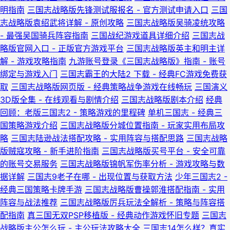
明指南
三国志战略版先锋测试服报名 - 官方测试申请入口
三国
志战略版袁绍武将详解 - 原创攻略
三国志战略版吴骑凌统攻略
- 最强吴国骑兵阵容指南
三国战纪游戏道具详细介绍
三国志战
略版官网入口 - 正版官方游戏平台
三国志战略版英主和明主详
解 - 游戏攻略指南
九游账号登录《三国志战略版》指南 - 账号
绑定与游戏入门
三国志霸王的大陆2 下载 - 经典FC游戏免费获
取
三国志战略版网页版 - 经典策略战争游戏在线畅玩
三国演义
3D版全集 - 在线观看与剧情介绍
三国志战略版剧本介绍
经典
回顾：老版三国志2 - 策略游戏的里程碑
单机三国志 - 经典三
国策略游戏介绍
三国志战略版分城位置指南 - 玩家实用布局攻
略
三国志陆逊战法搭配攻略 - 实用阵容与搭配思路
三国志战略
版贼寇攻略 - 新手进阶指南
三国志战略版买号平台 - 安全可靠
的账号交易服务
三国志战略版锦帆军伤率分析 - 游戏攻略与数
据详解
三国志9老子在哪 - 出现位置与获取方法
少年三国志2 -
经典三国策略卡牌手游
三国志战略版曹操郭淮搭配指南 - 实用
阵容与战法推荐
三国志战略版厉兵玩法全解析 - 策略与阵容搭
配指南
真三国无双PSP移植版 - 经典动作游戏怀旧专题
三国志
战略版主公怎么玩 - 主公玩法攻略大全
三国志14怎么样？真实