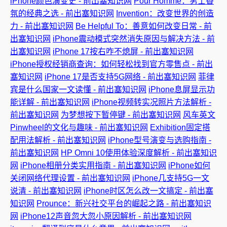
iPhone颜色演变史 - 前出塞知识网
Pour Homme：男士香
氛的经典之选 - 前出塞知识网
Invention：改变世界的创造
力 - 前出塞知识网
Be Helpful To：善意如何改变日常 - 前
出塞知识网
iPhone震动模式突然消失原因与解决方法 - 前
出塞知识网
iPhone 17按右咋不熄屏 - 前出塞知识网
iPhone授权经销商查询：如何轻松找到官方零售点 - 前出
塞知识网
iPhone 17是否支持5G网络 - 前出塞知识网
菲律
宾是什么国家一文读懂 - 前出塞知识网
iPhone息屏显示功
能详解 - 前出塞知识网
iPhone视频转实况照片方法解析 -
前出塞知识网
为梦想按下暂停键 - 前出塞知识网
风车英文
Pinwheel的文化与趣味 - 前出塞知识网
Exhibition固定搭
配用法解析 - 前出塞知识网
iPhone型号演变与选购指南 -
前出塞知识网
HP Omni 10使用体验深度解析 - 前出塞知识
网
iPhone相册分类实用指南 - 前出塞知识网
iPhone如何
关闭网络代理设置 - 前出塞知识网
iPhone几支持5G一文
说清 - 前出塞知识网
iPhone时区怎么改一文搞定 - 前出塞
知识网
Prounce：新兴社交平台的崛起之路 - 前出塞知识
网
iPhone12声音忽大忽小原因解析 - 前出塞知识网