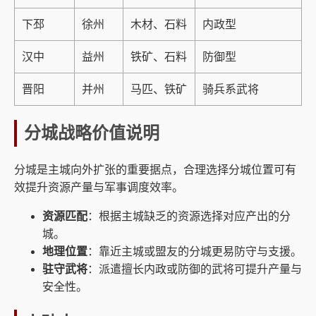
下邳
徐州
木材、石料
内政型
汉中
益州
铁矿、石料
防御型
晋阳
并州
马匹、铁矿
骑兵系武将
分城战略价值说明
分城是主城向外扩张的重要据点，合理选择分城位置可有
效提升资源产量与军事调度效率。
资源匹配
：根据主城缺乏的资源选择对应产出的分
城。
地理位置
：靠近主城或盟友的分城更易防守与支援。
驻守武将
：派遣擅长内政或防御的武将可提升产量与
安全性。