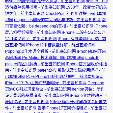
itssonice翻译到底是什么意思 - 前出塞知识网
neither…nor
造句简单实用指南 - 前出塞知识网
1938年：改变世界的关
键之年 - 前出塞知识网
CheckPoint的作用详解 - 前出塞知
识网
responses翻译的常见误区与技巧 - 前出塞知识网
别
再盲目依赖：be depend on的真相 - 前出塞知识网
iPhone
展示机壁纸揭秘 - 前出塞知识网
iPhone 11没有5G怎么办
实用建议来了 - 前出塞知识网
iPhone有哪些颜色可选 - 前
出塞知识网
iPhone12卡槽数量详解 - 前出塞知识网
Popping动作术语全解析 - 前出塞知识网
iPhone如何开启
高刷新率 ProMotion技术详解 - 前出塞知识网
photo和
picture的区别解析 - 前出塞知识网
iPhone官方回收价格指
南 - 前出塞知识网
patient的复数形式及实际应用解析 - 前
出塞知识网
欧洲iPhone13使用现状解析 - 前出塞知识网
iPhone 17 Pro主摄传感器曝光 - 前出塞知识网
Deepone
页游CG引发玩家热议 - 前出塞知识网
herlion男装：简约
设计背后的品质追求 - 前出塞知识网
iPhone突然震动三下
原因揭秘 - 前出塞知识网
如何正确打开和编辑CFG配置文
件 - 前出塞知识网
香港iPhone17官网价格曝光 - 前出塞知