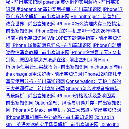
秘 - 前出塞知识网
potential英语例句实用解析 - 前出塞知
识网
用depend on造句实用指南 - 前出塞知识网
iPhone17
重启方法全解析 - 前出塞知识网
Philanthropic：慈善如何
改变世界 - 前出塞知识网
iPhoneX怎么清理内存三招搞定 -
前出塞知识网
iPhone最便宜的手机是哪一款2026年购机
指南 - 前出塞知识网
Win10PE下载使用指南 - 前出塞知识
网
iPhone 19最新消息汇总 - 前出塞知识网
iPhone自动朗
读微信消息教程 - 前出塞知识网
iPhone突然显示无SIM卡
别慌，原因和解决方法都在这 - 前出塞知识网
High-
Priority任务管理实战指南 - 前出塞知识网
in charge of与in
the charge of用法辨析 - 前出塞知识网
iPhone12能撑几年
真实使用分析 - 前出塞知识网
Conservation：守护自然的
三大关键行动 - 前出塞知识网
Shireen怎么读发音指南与
背景解析 - 前出塞知识网
iPhone6价格现状及影响因素 -
前出塞知识网
Option金融：风险与机遇并存 - 前出塞知识
网
iPhone XS Max：经典机型的三大亮点 - 前出塞知识网
iPhone戴耳机闹钟会外放吗 - 前出塞知识网
Join sb in
sth：英语表达的实用场景解析 - 前出塞知识网
《Into the