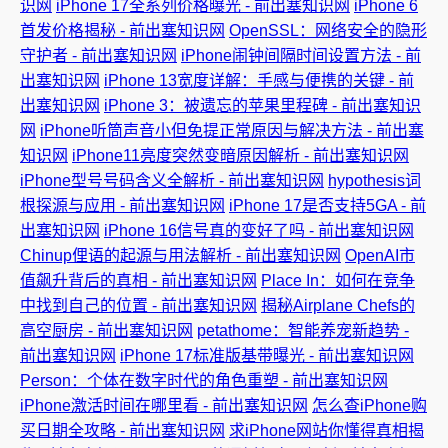
识网
iPhone 17全系列价格曝光 - 前出塞知识网
iPhone 6
首发价格揭秘 - 前出塞知识网
OpenSSL：网络安全的隐形
守护者 - 前出塞知识网
iPhone闹钟间隔时间设置方法 - 前
出塞知识网
iPhone 13宽度详解：手感与便携的关键 - 前
出塞知识网
iPhone 3：被遗忘的苹果里程碑 - 前出塞知识
网
iPhone听筒声音小但免提正常原因与解决方法 - 前出塞
知识网
iPhone11亮度突然变暗原因解析 - 前出塞知识网
iPhone型号号码含义全解析 - 前出塞知识网
hypothesis词
根探源与应用 - 前出塞知识网
iPhone 17是否支持5GA - 前
出塞知识网
iPhone 16信号真的变好了吗 - 前出塞知识网
Chinup俚语的起源与用法解析 - 前出塞知识网
OpenAI市
值飙升背后的真相 - 前出塞知识网
Place In：如何在竞争
中找到自己的位置 - 前出塞知识网
揭秘Airplane Chefs的
高空厨房 - 前出塞知识网
petathome：智能养宠新趋势 -
前出塞知识网
iPhone 17标准版基带曝光 - 前出塞知识网
Person：个体在数字时代的角色重塑 - 前出塞知识网
iPhone激活时间在哪里看 - 前出塞知识网
怎么查iPhone购
买日期全攻略 - 前出塞知识网
求iPhone网站你懂得真相揭