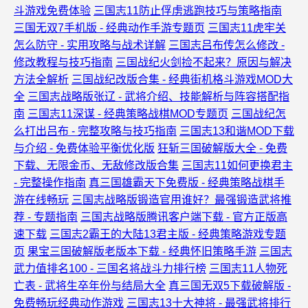
斗游戏免费体验
三国志11防止俘虏逃跑技巧与策略指南
三国无双7手机版 - 经典动作手游专题页
三国志11虎牢关
怎么防守 - 实用攻略与战术详解
三国志吕布传怎么修改 -
修改教程与技巧指南
三国战纪火剑捡不起来？原因与解决
方法全解析
三国战纪改版合集 - 经典街机格斗游戏MOD大
全
三国志战略版张辽 - 武将介绍、技能解析与阵容搭配指
南
三国志11深谋 - 经典策略战棋MOD专题页
三国战纪怎
么打出吕布 - 完整攻略与技巧指南
三国志13和谐MOD下载
与介绍 - 免费体验平衡优化版
狂斩三国破解版大全 - 免费
下载、无限金币、无敌修改版合集
三国志11如何更换君主
- 完整操作指南
真三国雄霸天下免费版 - 经典策略战棋手
游在线畅玩
三国志战略版锻造官用谁好？最强锻造武将推
荐 - 专题指南
三国志战略版腾讯客户端下载 - 官方正版高
速下载
三国志2霸王的大陆13君主版 - 经典策略游戏专题
页
果宝三国破解版老版本下载 - 经典怀旧策略手游
三国志
武力值排名100 - 三国名将战斗力排行榜
三国志11人物死
亡表 - 武将生卒年份与结局大全
真三国无双5下载破解版 -
免费畅玩经典动作游戏
三国志13十大神将 - 最强武将排行