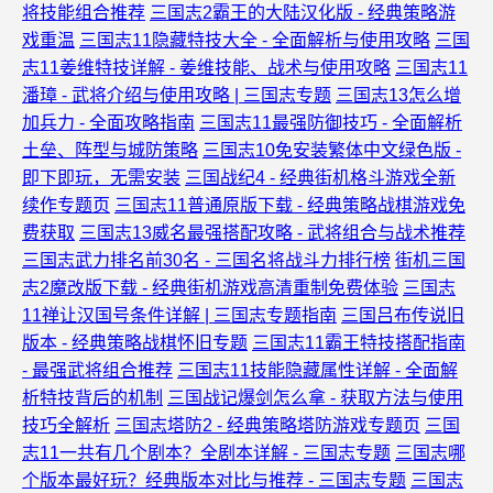
将技能组合推荐
三国志2霸王的大陆汉化版 - 经典策略游
戏重温
三国志11隐藏特技大全 - 全面解析与使用攻略
三国
志11姜维特技详解 - 姜维技能、战术与使用攻略
三国志11
潘璋 - 武将介绍与使用攻略 | 三国志专题
三国志13怎么增
加兵力 - 全面攻略指南
三国志11最强防御技巧 - 全面解析
土垒、阵型与城防策略
三国志10免安装繁体中文绿色版 -
即下即玩，无需安装
三国战纪4 - 经典街机格斗游戏全新
续作专题页
三国志11普通原版下载 - 经典策略战棋游戏免
费获取
三国志13威名最强搭配攻略 - 武将组合与战术推荐
三国志武力排名前30名 - 三国名将战斗力排行榜
街机三国
志2魔改版下载 - 经典街机游戏高清重制免费体验
三国志
11禅让汉国号条件详解 | 三国志专题指南
三国吕布传说旧
版本 - 经典策略战棋怀旧专题
三国志11霸王特技搭配指南
- 最强武将组合推荐
三国志11技能隐藏属性详解 - 全面解
析特技背后的机制
三国战记爆剑怎么拿 - 获取方法与使用
技巧全解析
三国志塔防2 - 经典策略塔防游戏专题页
三国
志11一共有几个剧本？全剧本详解 - 三国志专题
三国志哪
个版本最好玩？经典版本对比与推荐 - 三国志专题
三国志