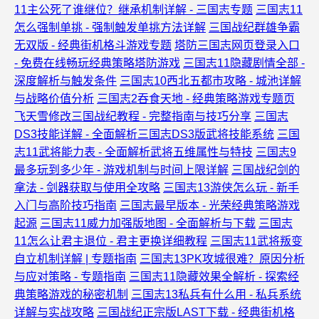
11主公死了谁继位？继承机制详解 - 三国志专题
三国志11
怎么强制单挑 - 强制触发单挑方法详解
三国战纪群雄争霸
无双版 - 经典街机格斗游戏专题
塔防三国志网页登录入口
- 免费在线畅玩经典策略塔防游戏
三国志11隐藏剧情全部 -
深度解析与触发条件
三国志10西北五都市攻略 - 城池详解
与战略价值分析
三国志2吞食天地 - 经典策略游戏专题页
飞天雪修改三国战纪教程 - 完整指南与技巧分享
三国志
DS3技能详解 - 全面解析三国志DS3版武将技能系统
三国
志11武将能力表 - 全面解析武将五维属性与特技
三国志9
最多玩到多少年 - 游戏机制与时间上限详解
三国战纪剑的
拿法 - 剑器获取与使用全攻略
三国志13游侠怎么玩 - 新手
入门与高阶技巧指南
三国志最早版本 - 光荣经典策略游戏
起源
三国志11威力加强版地图 - 全面解析与下载
三国志
11怎么让君主退位 - 君主更换详细教程
三国志11武将叛变
自立机制详解 | 专题指南
三国志13PK攻城很难？原因分析
与应对策略 - 专题指南
三国志11隐藏效果全解析 - 探索经
典策略游戏的秘密机制
三国志13私兵有什么用 - 私兵系统
详解与实战攻略
三国战纪正宗版LAST下载 - 经典街机格