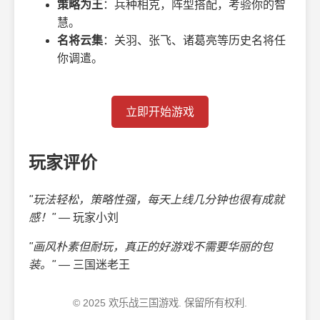
策略为王
：兵种相克，阵型搭配，考验你的智
慧。
名将云集
：关羽、张飞、诸葛亮等历史名将任
你调遣。
立即开始游戏
玩家评价
"玩法轻松，策略性强，每天上线几分钟也很有成就
感！"
— 玩家小刘
"画风朴素但耐玩，真正的好游戏不需要华丽的包
装。"
— 三国迷老王
© 2025 欢乐战三国游戏. 保留所有权利.