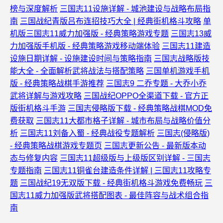
榜与深度解析
三国志11设施详解 - 城池建设与战略布局指
南
三国战纪青版吕布连招技巧大全 | 经典街机格斗攻略
单
机版三国志11威力加强版 - 经典策略游戏专题
三国志13威
力加强版手机版 - 经典策略游戏移动端体验
三国志11建造
设施日期详解 - 设施建设时间与策略指南
三国志战略版技
能大全 - 全面解析武将战法与搭配策略
三国单机游戏手机
版 - 经典策略战棋手游推荐
三国志9 二乔专题 - 大乔小乔
武将详解与游戏攻略
三国战纪OPPO全渠道下载 - 官方正
版街机格斗手游
三国志侵略版下载 - 经典策略战棋MOD免
费获取
三国志11大都市格子详解 - 城市布局与战略价值分
析
三国志11刘备入蜀 - 经典战役专题解析
三国志(侵略版)
- 经典策略战棋游戏专题页
三国志更新公告 - 最新版本动
态与修复内容
三国志11超级版与上级版区别详解 - 三国志
专题指南
三国志11铜雀台建造条件详解 | 三国志11攻略专
题
三国战纪19无双版下载 - 经典街机格斗游戏免费畅玩
三
国志11威力加强版武将搭配图表 - 最佳阵容与战术组合指
南