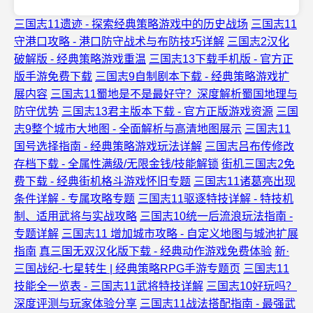
三国志11遗迹 - 探索经典策略游戏中的历史战场
三国志11
守港口攻略 - 港口防守战术与布防技巧详解
三国志2汉化
破解版 - 经典策略游戏重温
三国志13下载手机版 - 官方正
版手游免费下载
三国志9自制剧本下载 - 经典策略游戏扩
展内容
三国志11蜀地是不是最好守？深度解析蜀国地理与
防守优势
三国志13君主版本下载 - 官方正版游戏资源
三国
志9整个城市大地图 - 全面解析与高清地图展示
三国志11
国号选择指南 - 经典策略游戏玩法详解
三国志吕布传修改
存档下载 - 全属性满级/无限金钱/技能解锁
街机三国志2免
费下载 - 经典街机格斗游戏怀旧专题
三国志11诸葛亮出现
条件详解 - 专属攻略专题
三国志11驱逐特技详解 - 特技机
制、适用武将与实战攻略
三国志10统一后流浪玩法指南 -
专题详解
三国志11 增加城市攻略 - 自定义地图与城池扩展
指南
真三国无双汉化版下载 - 经典动作游戏免费体验
新·
三国战纪-七星转生 | 经典策略RPG手游专题页
三国志11
技能全一览表 - 三国志11武将特技详解
三国志10好玩吗？
深度评测与玩家体验分享
三国志11战法搭配指南 - 最强武