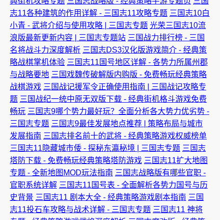
典街机攻略专题
三国志战略版 - 经典策略手游专题页
三国
志11各种建筑的作用详解 - 三国志11攻略专题
三国志10白
小青 - 武将介绍与使用攻略 | 三国志专题
光荣三国志10流
浪版最新更新内容 | 三国志专题站
三国战力排行榜 - 三国
名将战斗力深度解析
三国志DS3汉化版游戏简介 - 经典策
略战棋掌机体验
三国志11国号地区详解 - 各势力所属州郡
与战略要地
三国戏魏传破解版内购版 - 免费畅玩经典策略
战棋游戏
三国战记援军令正确使用指南 | 三国战记攻略专
题
三国战纪一统中原无双版下载 - 经典街机格斗游戏免费
畅玩
三国志9哪个势力最好玩？全面分析各大势力优劣势 -
三国志专题
三国志9最佳发展地点推荐 | 策略布局与城市
发展指南
三国志排名前十的武将 - 经典策略游戏权威榜单
三国志11隐藏城市倭 - 探秘东瀛秘境 | 三国志专题
三国志
塔防下载 - 免费畅玩经典策略塔防游戏
三国志11扩大地图
专题 - 全新地图MOD玩法指南
三国志战略版有哪些官职 -
官职系统详解
三国志11国号表 - 全面解析各势力国号与历
史背景
三国志11 剧本大全 - 经典策略游戏剧本指南
三国
志11投石车攻略与战术详解 - 三国志专题
三国志11 神将