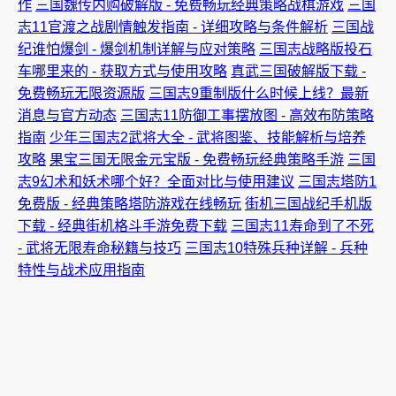
作
三国魏传内购破解版 - 免费畅玩经典策略战棋游戏
三国
志11官渡之战剧情触发指南 - 详细攻略与条件解析
三国战
纪谁怕爆剑 - 爆剑机制详解与应对策略
三国志战略版投石
车哪里来的 - 获取方式与使用攻略
真武三国破解版下载 -
免费畅玩无限资源版
三国志9重制版什么时候上线？最新
消息与官方动态
三国志11防御工事摆放图 - 高效布防策略
指南
少年三国志2武将大全 - 武将图鉴、技能解析与培养
攻略
果宝三国无限金元宝版 - 免费畅玩经典策略手游
三国
志9幻术和妖术哪个好？全面对比与使用建议
三国志塔防1
免费版 - 经典策略塔防游戏在线畅玩
街机三国战纪手机版
下载 - 经典街机格斗手游免费下载
三国志11寿命到了不死
- 武将无限寿命秘籍与技巧
三国志10特殊兵种详解 - 兵种
特性与战术应用指南