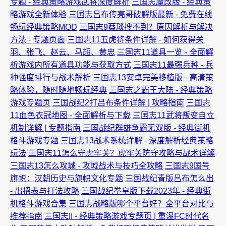
专题 - 经典策略游戏武将深度解析
三国志魔改版 - 经典策
略游戏全新体验
三国志吕布传亮哥破解版最新 - 免费在线
畅玩经典策略MOD
三国志9蔡琰搜不到？原因解析与解决
方法 - 专题页面
三国志11五虎将条件详解 - 如何获得关
羽、张飞、赵云、马超、黄忠
三国志11道具一览 - 全面解
析游戏内所有道具功能与获取方式
三国志11最强兵种 - 兵
种强度排行与战术解析
三国志13安卓完美移植版 - 高清策
略体验，随时随地畅玩经典
三国志之霸王大陆 - 经典策略
游戏专题页
三国战纪2打吕布条件详解 | 攻略指南
三国志
11血色衣冠地图 - 全面解析与下载
三国志11武将叛变自立
机制详解 | 专题指南
三国战纪群雄争霸无双版 - 经典街机
格斗游戏专题
三国志13战术系统详解 - 深度解析经典策略
玩法
三国志11怎么守虎牢关？虎牢关防守攻略与战术详解
三国志13怎么攻城 - 攻城战术与技巧全攻略
三国志9国号
旗帜：汉朝历史与旗帜文化专题
三国战纪青版吕布怎么出
- 出招表与打法攻略
三国战纪拳皇版下载2023年 - 经典街
机格斗游戏合集
三国志战略版哪个平台好？全平台对比与
推荐指南
三国志II - 经典策略游戏专题页 | 重温FC时代名