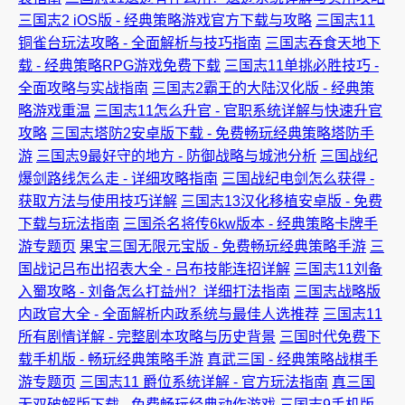
三国志2 iOS版 - 经典策略游戏官方下载与攻略
三国志11
铜雀台玩法攻略 - 全面解析与技巧指南
三国志吞食天地下
载 - 经典策略RPG游戏免费下载
三国志11单挑必胜技巧 -
全面攻略与实战指南
三国志2霸王的大陆汉化版 - 经典策
略游戏重温
三国志11怎么升官 - 官职系统详解与快速升官
攻略
三国志塔防2安卓版下载 - 免费畅玩经典策略塔防手
游
三国志9最好守的地方 - 防御战略与城池分析
三国战纪
爆剑路线怎么走 - 详细攻略指南
三国战纪电剑怎么获得 -
获取方法与使用技巧详解
三国志13汉化移植安卓版 - 免费
下载与玩法指南
三国杀名将传6kw版本 - 经典策略卡牌手
游专题页
果宝三国无限元宝版 - 免费畅玩经典策略手游
三
国战记吕布出招表大全 - 吕布技能连招详解
三国志11刘备
入蜀攻略 - 刘备怎么打益州？详细打法指南
三国志战略版
内政官大全 - 全面解析内政系统与最佳人选推荐
三国志11
所有剧情详解 - 完整剧本攻略与历史背景
三国时代免费下
载手机版 - 畅玩经典策略手游
真武三国 - 经典策略战棋手
游专题页
三国志11 爵位系统详解 - 官方玩法指南
真三国
无双破解版下载 - 免费畅玩经典动作游戏
三国志9手机版