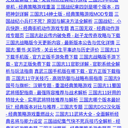
单机 - 经典策略游戏重温
三国战纪拿四剑是哪个版本 - 四
把神剑详解
三国志14绅士版 - 经典策略游戏MOD专题
三
国战纪小兵打不死？原因与解决方法全解析
三国战纪：小
兵快跑 - 经典街机动作游戏专题
真三国无双 - 经典动作游
戏专题页
三国志赵云传内破免费 - 赵子龙传奇攻略与下载
三国志战略版今天更新内容 - 最新版本公告与优化详情
三
国志·蜀书·关羽传 - 关云长生平事迹与历史评价
三国志13
下载手机版 - 官方正版手游免费下载
三国志战略版手游下
载 - 官方正版免费下载
三国志11官职详解 - 官职系统全解
析与玩法指南
真武三国手机版在哪下载 - 官方正版下载指
南
三国志11守关技巧 - 高效防御与战略布局指南
三国志9
国号与旗帜：汉朝专题 - 重温经典策略游戏
三国志11蜀国
武将搭配指南 - 最强阵容推荐与战术解析
三国志11好用的
特技大全 - 实用武将特技推荐与解析
三国志哪个版本最好
玩？经典版本对比与推荐 - 三国志专题
三国志DS2汉化版
- 经典策略游戏重燃战火
三国志11武将大全 - 全面解析经
典名将与能力设定
三国战纪集气快不死兵技巧全解析 - 经