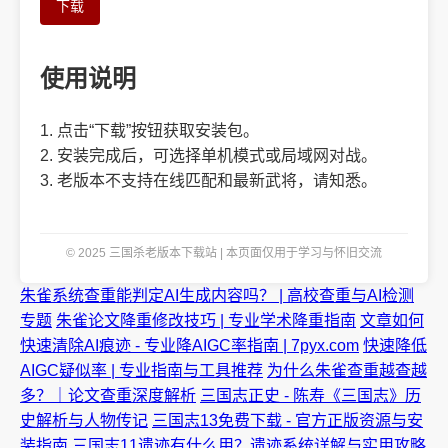
下载
使用说明
1. 点击“下载”按钮获取安装包。
2. 安装完成后，可选择单机模式或局域网对战。
3. 老版本不支持在线匹配和最新武将，请知悉。
© 2025 三国杀老版本下载站 | 本页面仅用于学习与怀旧交流
朱雀系统查重能判定AI生成内容吗？ | 高校查重与AI检测
专题
朱雀论文降重修改技巧 | 专业学术降重指南
文章如何
快速清除AI痕迹 - 专业降AIGC率指南 | 7pyx.com
快速降低
AIGC疑似率 | 专业指南与工具推荐
为什么朱雀查重越查越
多？｜论文查重深度解析
三国志正史 - 陈寿《三国志》历
史解析与人物传记
三国志13免费下载 - 官方正版资源与安
装指南
三国志11遗迹有什么用？遗迹系统详解与实用攻略